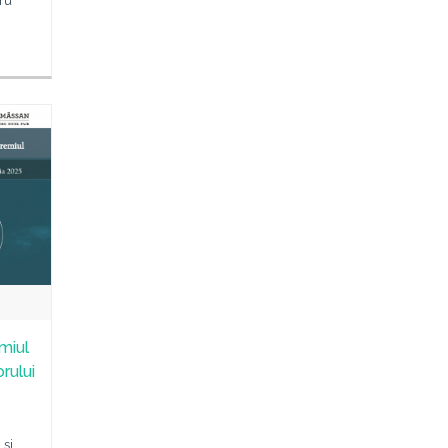
dru
miul
rului
 și