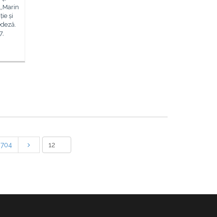
 „Marin
ie și
edeză.
7,
704