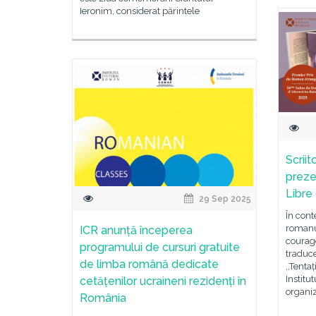
Ieronim, considerat părintele
Scrii
prezen
Libre 
29 Sep 2025
În cont
romanul
ICR anunță începerea
courage
programului de cursuri gratuite
traduce
de limba română dedicate
,,Tentaț
Institu
cetățenilor ucraineni rezidenți în
organiz
România