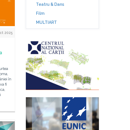
Teatru & Dans
Film
MULTIART
ct 2025
a
urtea
Roma,
niei în
va fi
ca,
i