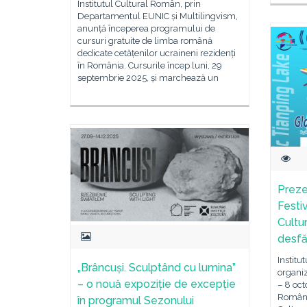
Institutul Cultural Român, prin
Departamentul EUNIC și Multilingvism,
anunță începerea programului de
cursuri gratuite de limba română
dedicate cetățenilor ucraineni rezidenți
în România. Cursurile încep luni, 29
septembrie 2025, și marchează un
Preze
Festi
Cultu
desfă
Institu
„Brâncuși. Sculptând cu lumina”
organiz
– o nouă expoziție de excepție
– 8 oct
Românie
în programul Sezonului