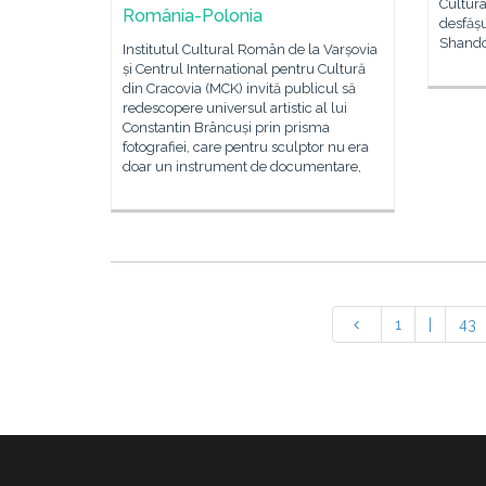
Cultura
România-Polonia
desfășu
Shando
Institutul Cultural Român de la Varșovia
și Centrul International pentru Cultură
din Cracovia (MCK) invită publicul să
redescopere universul artistic al lui
Constantin Brâncuși prin prisma
fotografiei, care pentru sculptor nu era
doar un instrument de documentare,
1
|
43