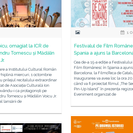
1 O
oicu, omagiat la ICR de
Festivalul de Film Române
ndru Tomescu și Mădălin
Spania a ajuns la Barcelon
Jr.
Cea de-a 15-a ediție a Festivalului
Film Românesc în Spania a ajuns
re a Institutului Cultural Român
Barcelona, la FilmoTeca de Catal
arhiplină miercuri, 1 octombrie
Inaugurarea va avea loc la ora 20
u prilejul recitalului extraordinar
când va fi proiectat filmul „The Se
at de Asociația Culturală Ion
Pin-Up Island” în prezența regizor
avându-i ca protagoniști pe
Eveniment organizat de
dru Tomescu și Mădălin Voicu Jr.
 al lansării de