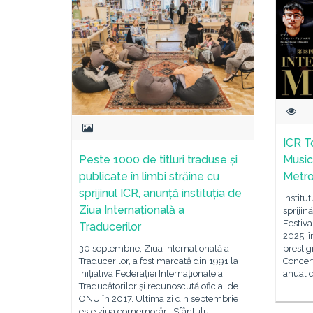
ICR T
Peste 1000 de titluri traduse și
Music
publicate în limbi străine cu
Metro
sprijinul ICR, anunță instituția de
Institu
Ziua Internațională a
sprijin
Festiva
Traducerilor
2025, î
30 septembrie, Ziua Internațională a
prestig
Traducerilor, a fost marcată din 1991 la
Concert
inițiativa Federației Internaționale a
anual 
Traducătorilor și recunoscută oficial de
ONU în 2017. Ultima zi din septembrie
este ziua comemorării Sfântului