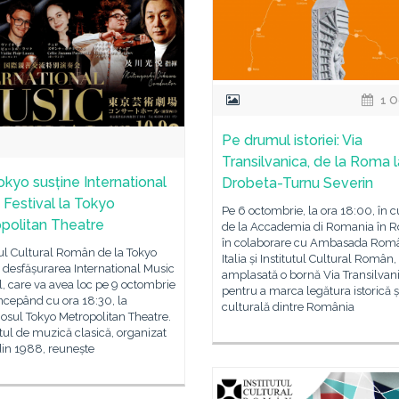
1 O
Pe drumul istoriei: Via
Transilvanica, de la Roma l
okyo susține International
Drobeta-Turnu Severin
 Festival la Tokyo
Pe 6 octombrie, la ora 18:00, în c
politan Theatre
de la Accademia di Romania în 
în colaborare cu Ambasada Româ
tul Cultural Român de la Tokyo
Italia și Institutul Cultural Român, 
ă desfășurarea International Music
amplasată o bornă Via Transilvani
l, care va avea loc pe 9 octombrie
pentru a marca legătura istorică ș
ncepând cu ora 18:30, la
culturală dintre România
iosul Tokyo Metropolitan Theatre.
ul de muzică clasică, organizat
din 1988, reunește