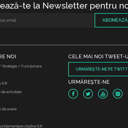
ază-te la Newsletter pentru no
ABONEAZĂ
RE NOI
CELE MAI NOI TWEET-U
/ Strategie / Funcţionare
URMĂREŞTE-NE PE TWITT
URMĂREŞTE-NE
a ICR
de activitate
i de avere
fundamentare cladire ICR