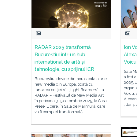
RADAR 2025 transformă
Ion V
Bucureștiul într-un hub
Alexa
internațional de artă și
Voicu 
tehnologie, cu sprijinul ICR
Sala Ma
a fost 
Bucureștiul devine din nou capitala artei
2025, c
new media din Europa, odată cu
organiz
lansarea ediției VI -„Light Boarders” - a
Voicu, 
RADAR – Festivalul de New Media Art,
Alexan
în perioada 3- 5 octombrie 2025, la Casa
, dar și
Presei Libere, în Sala de Marmură, care
va fi complet transformată