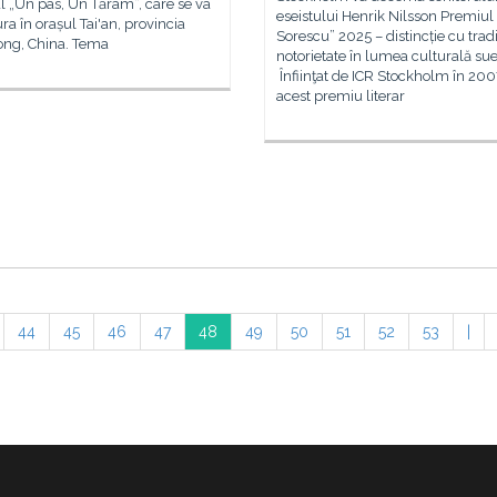
l „Un pas, Un Tărâm”, care se va
eseistului Henrik Nilsson Premiul
ra în orașul Tai'an, provincia
Sorescu” 2025 – distincție cu tradiț
ng, China. Tema
notorietate în lumea culturală su
Înfiinţat de ICR Stockholm în 200
acest premiu literar
44
45
46
47
48
49
50
51
52
53
|