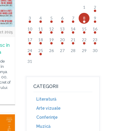
1
2
3
4
5
6
7
8
9
10
11
12
13
14
15
16
ct 2025
17
18
19
20
21
22
23
sc în
24
25
26
27
28
29
30
a
31
 de
 în
unya.
. 00,
cret of
CATEGORII
ului.
Literatură
Arte vizuale
Conferinţe
Muzică