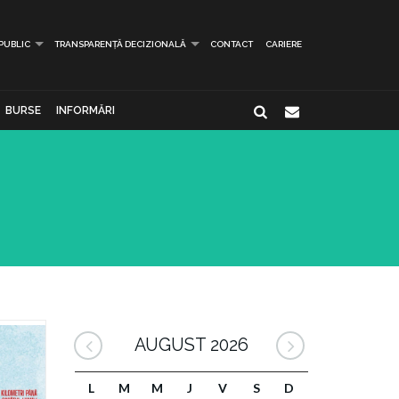
 PUBLIC
TRANSPARENȚĂ DECIZIONALĂ
CONTACT
CARIERE
BURSE
INFORMĂRI
AUGUST 2026
L
M
M
J
V
S
D