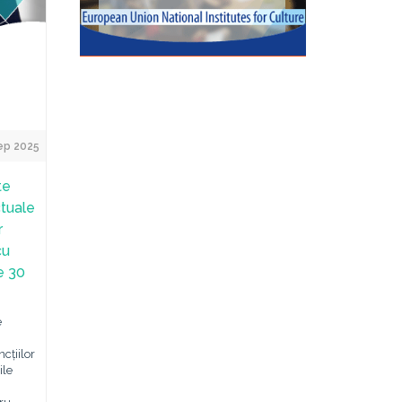
ep 2025
te
ctuale
r
cu
e 30
e
cțiilor
ile