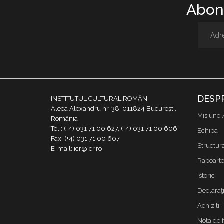
Abone
DESP
INSTITUTUL CULTURAL ROMÂN
Aleea Alexandru nr. 38, 011824 București,
Misiune 
România
Tel.: (+4) 031 71 00 627, (+4) 031 71 00 606
Echipa
Fax: (+4) 031 71 00 607
Structur
E-mail: icr@icr.ro
Rapoarte 
Istoric
Declaraţi
Achizitii
Nota de 