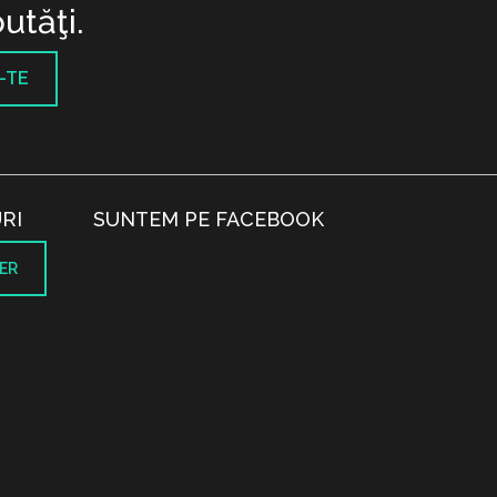
utăţi.
-TE
RI
SUNTEM PE FACEBOOK
ER