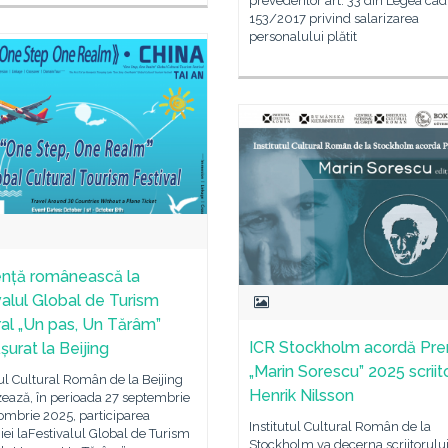
prevederilor art. 33 din Legea ca
153/2017 privind salarizarea
personalului plătit
nță românească la
valul Global de Turism
ral „Un pas, Un Tărâm”
ICR Stockholm acordă Pre
șurat la Beijing
„Marin Sorescu” 2025 scriito
tul Cultural Român de la Beijing
Henrik Nilsson
ează, în perioada 27 septembrie
ombrie 2025, participarea
Institutul Cultural Român de la
i laFestivalul Global de Turism
Stockholm va decerna scriitorului