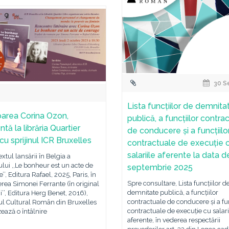
30 S
Lista funcțiilor de demnita
toarea Corina Ozon,
publică, a funcțiilor contra
tă la librăria Quartier
de conducere și a funcțiilo
cu sprijinul ICR Bruxelles
contractuale de execuție 
salariile aferente la data d
extul lansării în Belgia a
ui ,,Le bonheur est un acte de
septembrie 2025
’’, Editura Rafael, 2025, Paris, în
Spre consultare, Lista funcțiilor d
rea Simonei Ferrante (în original
demnitate publică, a funcțiilor
ii’’, Editura Herg Benet, 2016),
contractuale de conducere și a fun
tul Cultural Român din Bruxelles
contractuale de execuție cu salari
ează o întâlnire
aferente, în vederea respectării