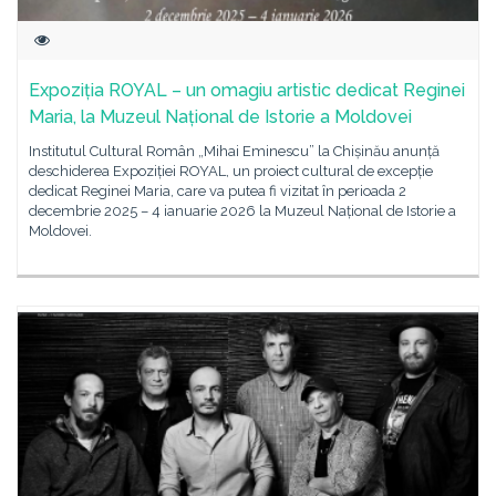
Expoziția ROYAL – un omagiu artistic dedicat Reginei
Maria, la Muzeul Național de Istorie a Moldovei
Institutul Cultural Român „Mihai Eminescu” la Chișinău anunță
deschiderea Expoziției ROYAL, un proiect cultural de excepție
dedicat Reginei Maria, care va putea fi vizitat în perioada 2
decembrie 2025 – 4 ianuarie 2026 la Muzeul Național de Istorie a
Moldovei.