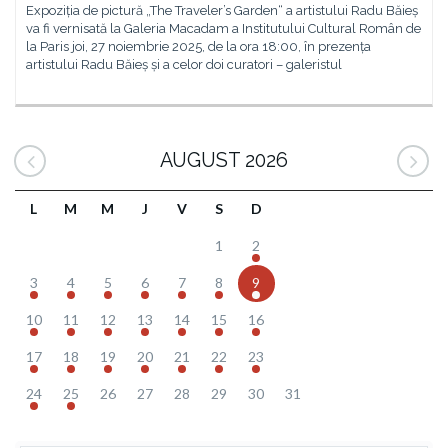
Expoziția de pictură „The Traveler’s Garden“ a artistului Radu Băieș
va fi vernisată la Galeria Macadam a Institutului Cultural Român de
la Paris joi, 27 noiembrie 2025, de la ora 18:00, în prezența
artistului Radu Băieș și a celor doi curatori – galeristul
AUGUST 2026
L
M
M
J
V
S
D
1
2
3
4
5
6
7
8
9
10
11
12
13
14
15
16
17
18
19
20
21
22
23
24
25
26
27
28
29
30
31