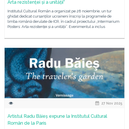
Arta rezistenței și a unității”
Institutul Cultural Român a organizat pe 28 noiembrie, un tur
ghidat dedicat cursanților ucraineni înscriși la programele de
limba română derulate de ICR, în cadrul proiectului „Intermarium
Posters: Arta rezistenței și a unității”. Evenimentul a inclus
27 Nov 2025
Artistul Radu Băieș expune la Institutul Cultural
Român de la Paris