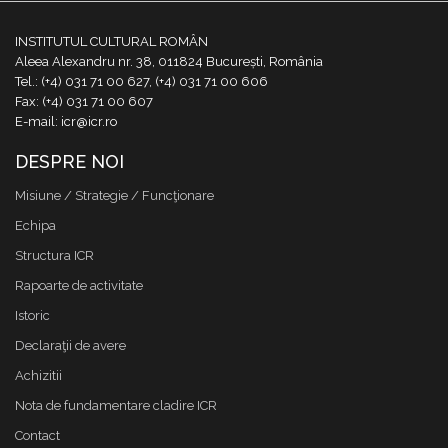
INSTITUTUL CULTURAL ROMÂN
Aleea Alexandru nr. 38, 011824 București, România
Tel.: (+4) 031 71 00 627, (+4) 031 71 00 606
Fax: (+4) 031 71 00 607
E-mail: icr@icr.ro
DESPRE NOI
Misiune / Strategie / Funcţionare
Echipa
Structura ICR
Rapoarte de activitate
Istoric
Declaraţii de avere
Achizitii
Nota de fundamentare cladire ICR
Contact