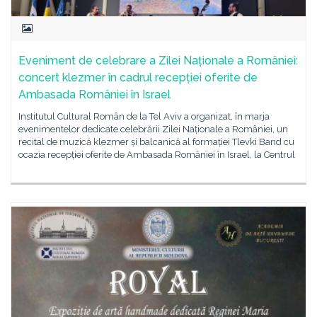
Eveniment de celebrare a Zilei Naționale a României:
concert klezmer în cadrul recepției oferite de
Ambasada României în Israel
Institutul Cultural Român de la Tel Aviv a organizat, în marja
evenimentelor dedicate celebrării Zilei Naționale a României, un
recital de muzică klezmer și balcanică al formației Tlevki Band cu
ocazia recepției oferite de Ambasada României în Israel, la Centrul