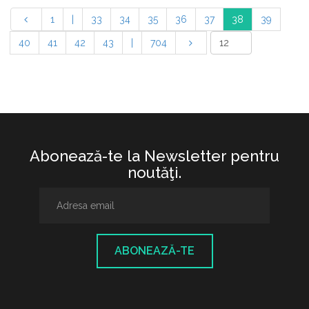
1
|
33
34
35
36
37
38
39
40
41
42
43
|
704
Abonează-te la Newsletter pentru
noutăţi.
ABONEAZĂ-TE