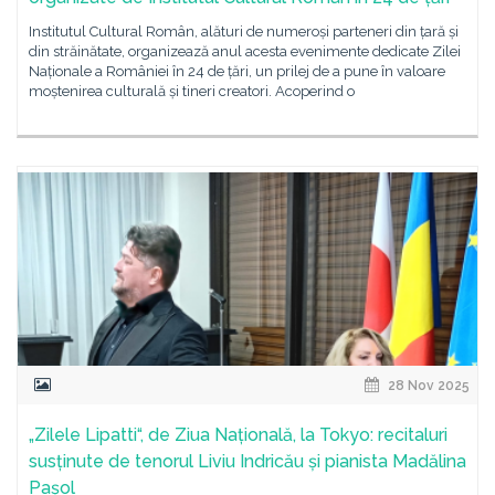
Institutul Cultural Român, alături de numeroși parteneri din țară și
din străinătate, organizează anul acesta evenimente dedicate Zilei
Naționale a României în 24 de țări, un prilej de a pune în valoare
moștenirea culturală și tineri creatori. Acoperind o
28 Nov 2025
„Zilele Lipatti“, de Ziua Națională, la Tokyo: recitaluri
susținute de tenorul Liviu Indricău și pianista Madălina
Pașol