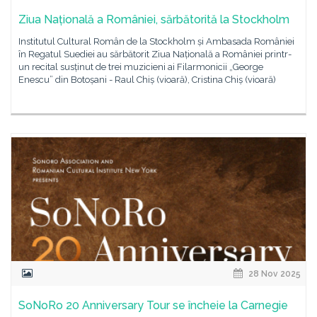
Ziua Națională a României, sărbătorită la Stockholm
Institutul Cultural Român de la Stockholm și Ambasada României
în Regatul Suediei au sărbătorit Ziua Națională a României printr-
un recital susținut de trei muzicieni ai Filarmonicii „George
Enescu” din Botoșani - Raul Chiș (vioară), Cristina Chiș (vioară)
28 Nov 2025
SoNoRo 20 Anniversary Tour se încheie la Carnegie