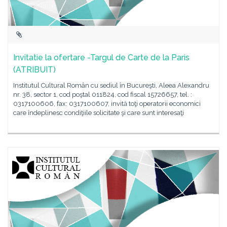
Invitatie la ofertare -Targul de Carte de la Paris
(ATRIBUIT)
Institutul Cultural Român cu sediul în Bucureşti, Aleea Alexandru
nr. 38, sector 1, cod poştal 011824, cod fiscal 15726657, tel. :
0317100606, fax: 0317100607, invită toţi operatorii economici
care îndeplinesc condiţiile solicitate şi care sunt interesaţi