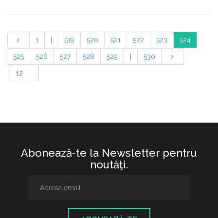
1
|
519
520
521
522
523
524
525
526
527
528
529
|
530
Abonează-te la Newsletter pentru
noutăţi.