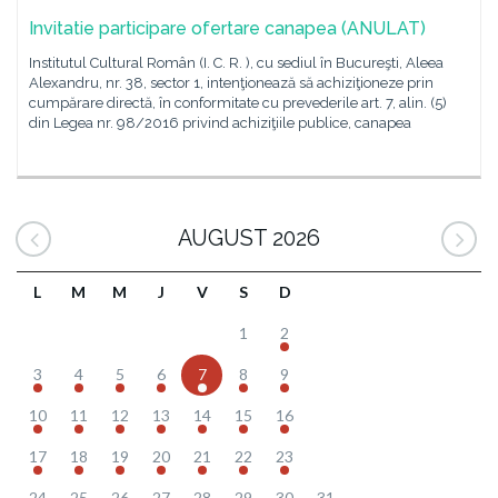
Invitatie participare ofertare canapea (ANULAT)
Institutul Cultural Român (I. C. R. ), cu sediul în Bucureşti, Aleea
Alexandru, nr. 38, sector 1, intenţionează să achiziţioneze prin
cumpărare directă, în conformitate cu prevederile art. 7, alin. (5)
din Legea nr. 98/2016 privind achiziţiile publice, canapea
AUGUST 2026
L
M
M
J
V
S
D
1
2
3
4
5
6
7
8
9
10
11
12
13
14
15
16
17
18
19
20
21
22
23
24
25
26
27
28
29
30
31