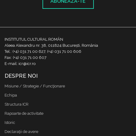
ABONEAZĂ-TE
INSTITUTUL CULTURAL ROMÂN
Aleea Alexandru nr. 38, 011824 București, România
Tel.: (+4) 031 71 00 627, (+4) 031 71 00 606
Fax: (+4) 031 71 00 607
E-mail: icr@icr.ro
DESPRE NOI
Misiune / Strategie / Funcţionare
Echipa
Structura ICR
Rapoarte de activitate
Istoric
Declaraţii de avere