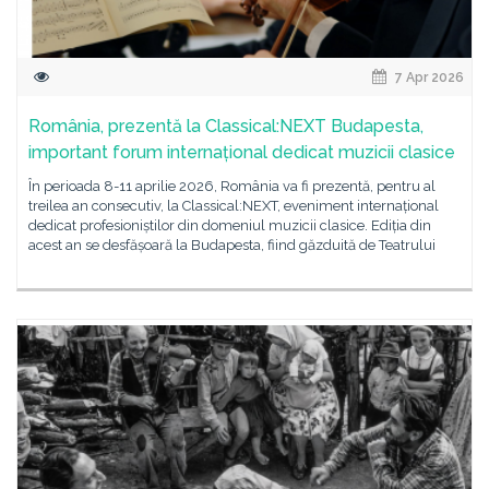
7 Apr 2026
România, prezentă la Classical:NEXT Budapesta,
important forum internațional dedicat muzicii clasice
În perioada 8-11 aprilie 2026, România va fi prezentă, pentru al
treilea an consecutiv, la Classical:NEXT, eveniment internațional
dedicat profesioniștilor din domeniul muzicii clasice. Ediția din
acest an se desfășoară la Budapesta, fiind găzduită de Teatrului