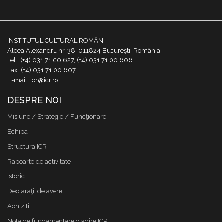
INSTITUTUL CULTURAL ROMÂN
Aleea Alexandru nr. 38, 011824 București, România
Tel.: (+4) 031 71 00 627, (+4) 031 71 00 606
Fax: (+4) 031 71 00 607
E-mail: icr@icr.ro
DESPRE NOI
Misiune / Strategie / Funcţionare
Echipa
Structura ICR
Rapoarte de activitate
Istoric
Declaraţii de avere
Achizitii
Nota de fundamentare cladire ICR