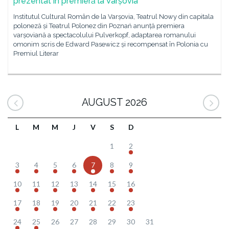
prezentat în premieră la Varșovia
Institutul Cultural Român de la Varșovia, Teatrul Nowy din capitala
poloneză și Teatrul Polonez din Poznań anunță premiera
varșoviană a spectacolului Pulverkopf, adaptarea romanului
omonim scris de Edward Pasewicz și recompensat în Polonia cu
Premiul Literar
AUGUST 2026
L
M
M
J
V
S
D
1
2
3
4
5
6
7
8
9
10
11
12
13
14
15
16
17
18
19
20
21
22
23
24
25
26
27
28
29
30
31