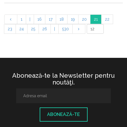
1
|
16
17
18
19
20
21
22
23
24
25
26
|
530
Abonează-te la Newsletter pentru
noutăţi.
ABONEAZĂ-TE