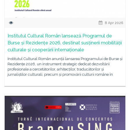
8 Apr 2026
Institutul Cultural Român lansează Programul de
Burse și Rezidențe 2026, destinat susținerii mobilității
culturale și cooperării internaționale
Institutul Cultural Român anunță lansarea Programului de Burse și
Rezidențe 2026, un instrument strategic dedicat dezvoltării
profesionale a cercetătorilor, arhitecților, traducătorilor și
jurnaliștilor culturali, precum și promovării culturii române în