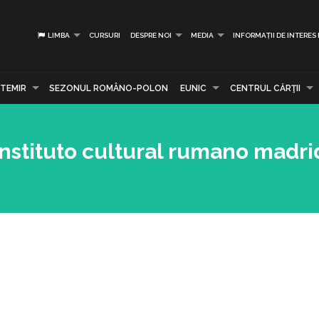
LIMBA
CURSURI
DESPRE NOI
MEDIA
INFORMAȚII DE INTERES
TEMIR
SEZONUL ROMÂNO-POLON
EUNIC
CENTRUL CĂRŢII
Instituto cultural rumano madri