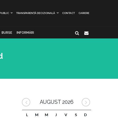
 PUBLIC
TRANSPARENȚĂ DECIZIONALĂ
CONTACT
CARIERE
BURSE
INFORMĂRI
d
AUGUST 2026
L
M
M
J
V
S
D