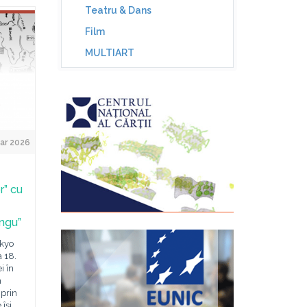
Teatru & Dans
Film
MULTIART
ar 2026
r” cu
angu”
okyo
a 18.
i în
n
prin
își