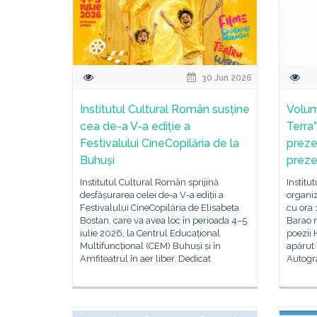
30 Jun 2026
Institutul Cultural Român susține
Volum
cea de-a V-a ediție a
Terra”
Festivalului CineCopilăria de la
preze
Buhuși
preze
Institutul Cultural Român sprijină
Institu
desfășurarea celei de-a V-a ediții a
organiz
Festivalului CineCopilăria de Elisabeta
cu ora 
Bostan, care va avea loc în perioada 4–5
Barao n
iulie 2026, la Centrul Educațional
poezii 
Multifuncțional (CEM) Buhuși și în
apărut 
Amfiteatrul în aer liber. Dedicat
Autogra