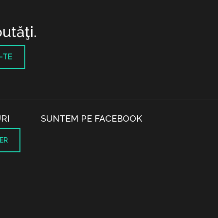
utăţi.
-TE
RI
SUNTEM PE FACEBOOK
ER