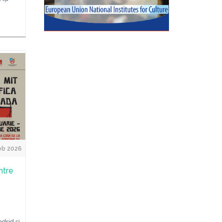
eb 2026
ntre
drid și