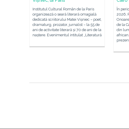
Vișniec, la Paris
Cairo
Institutul Cultural Român de la Paris
În peri
organizează o seară literară omagială
2026, R
dedicată scriitorului Matei Vișniec – poet,
Onoare 
dramaturg, prozator, jurnalist – la 55 de
de la C
ani de activitate literară și 70 de ani de la
din lum
naștere. Evenimentul intitulat „Literatură
african
prezenț