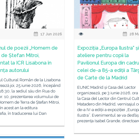
17 Jun 2026
28 M
ul de poezii „Homem de
Expoziția „Europa Ilustra” și
 de Ștefan Mitroi,
ateliere pentru copii la
ntat la ICR Lisabona în
Pavilionul Europa din cadru
nța autorului
celei de-a 85-a ediții a Târ
de Carte de la Madrid
tul Cultural Român de la Lisabona
ează joi, 25 iunie 2026, începând
EUNIC Madrid și Casa del Lector
18:30, la sediul său din Rua do
organizează, pe 3 iunie 2026, ora
r. 10, prezentarea volumului de
la Casa del Lector din Centrul Cul
Homem de Terra de Ștefan Mitroi,
Matadero din Madrid, vernisajul c
în acest an la editura
de-a IV-a ediții a expoziției „Euro
fia, în traducerea lui Dan
Ilustra”. Evenimentul se va desfăș
prezența Isabel Grande, directoar