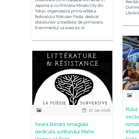
Recital
Japonia și cu Primăria Minato City din
Domnic
Tokyo, organizează prima ediție a
Librări
festivalului Rokusan Festa, dedicat
obiceiurilor și tradițiilor de primăvară.
Evenimentul va avea loc în
Rolul 
27 Jan 2026
vecto
Seară literară omagială
român
dedicată scriitorului Matei
Inter