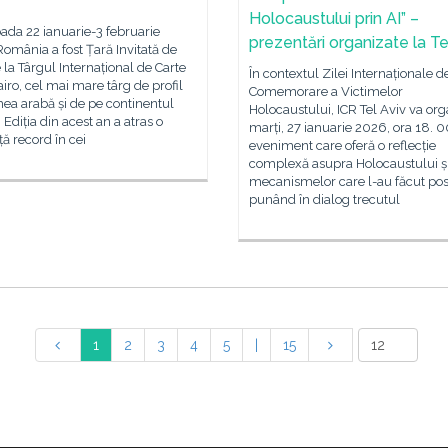
Holocaustului prin AI” –
oada 22 ianuarie-3 februarie
prezentări organizate la Te
omânia a fost Țară Invitată de
la Târgul Internațional de Carte
În contextul Zilei Internaționale d
airo, cel mai mare târg de profil
Comemorare a Victimelor
ea arabă și de pe continentul
Holocaustului, ICR Tel Aviv va or
. Ediția din acest an a atras o
marți, 27 ianuarie 2026, ora 18. 
ă record în cei
eveniment care oferă o reflecție
complexă asupra Holocaustului și
mecanismelor care l-au făcut posi
punând în dialog trecutul
1
2
3
4
5
|
15