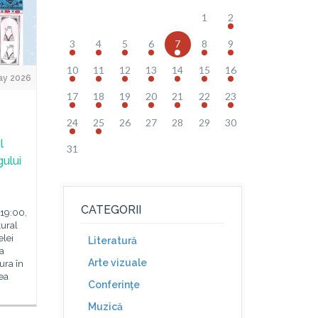
1
2
3
4
5
6
7
8
9
10
11
12
13
14
15
16
ay 2026
17
18
19
20
21
22
23
24
25
26
27
28
29
30
l
31
gului
CATEGORII
 19:00,
tural
elei
Literatură
pa
Arte vizuale
ura în
ea
Conferinţe
Muzică