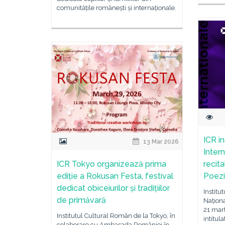
comunitățile românești și internaționale.
ICR i
13 Mar 2026
Inter
ICR Tokyo organizează prima
recita
ediție a Rokusan Festa, festival
Poezi
dedicat obiceiurilor și tradițiilor
Institu
de primăvară
Naționa
21 mart
Institutul Cultural Român de la Tokyo, în
intitula
colaborare cu Ambasada României în