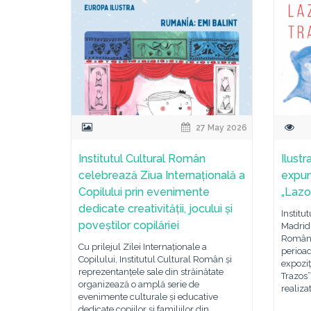
27 May 2026
Institutul Cultural Român
Ilustr
celebrează Ziua Internațională a
expun
Copilului prin evenimente
„Lazo
dedicate creativității, jocului și
Institu
poveștilor copilăriei
Madrid
Românie
Cu prilejul Zilei Internaționale a
perioad
Copilului, Institutul Cultural Român și
expoziț
reprezentanțele sale din străinătate
Trazos”
organizează o amplă serie de
realiza
evenimente culturale și educative
dedicate copiilor și familiilor din