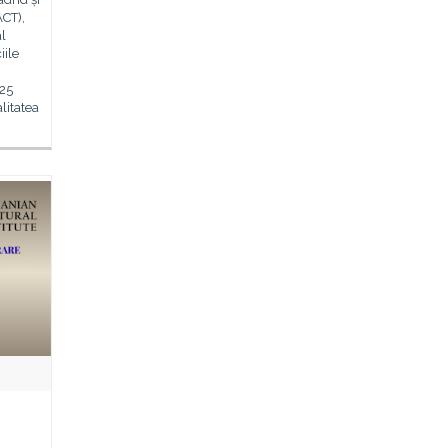
ACT),
al
iile
 25
litatea