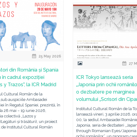
25 May 2026
27 M
atori din România și Spania
 în cadrul expoziției
ICR Tokyo lansează seria
s y Trazos”, la ICR Madrid
„Japonia prin ochii românilo
o dezbatere pe marginea
tul Cultural Român de la
volumului „Scrisori din Cip
,sub auspiciile Ambasadei
i în Regatul Spaniei, prezintă, în
Institutul Cultural Român de la T
a 28 mai – 19 iunie 2026,
lansează vineri, 3 aprilie 2026, or
ia colectivă „Lazos y
00, la sediul Ambasadei Românie
(Legături și trăsături), un proiect
Japonia, seria de dezbateri „Japa
t de Institutul Cultural Român
through Romanian Eyes/Japonia 
ochii românilor”, un program care 