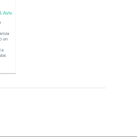
l Aviv
e
ganiza
00 un
 a
bil,