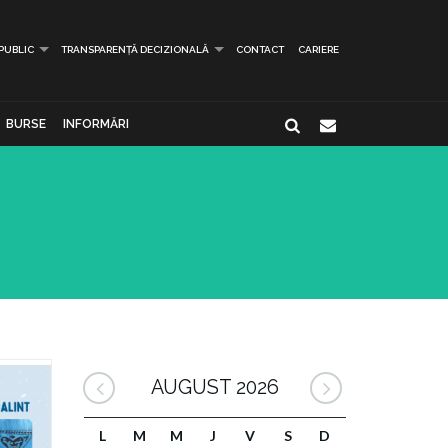
 PUBLIC
TRANSPARENȚĂ DECIZIONALĂ
CONTACT
CARIERE
BURSE
INFORMĂRI
AUGUST 2026
L
M
M
J
V
S
D