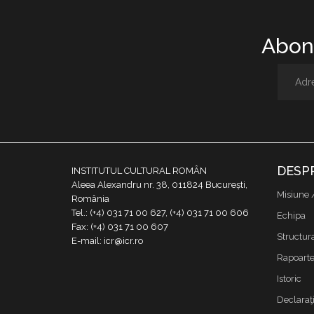
Abone
DESP
INSTITUTUL CULTURAL ROMÂN
Aleea Alexandru nr. 38, 011824 București,
Misiune 
România
Tel.: (+4) 031 71 00 627, (+4) 031 71 00 606
Echipa
Fax: (+4) 031 71 00 607
Structur
E-mail: icr@icr.ro
Rapoarte 
Istoric
Declaraţi