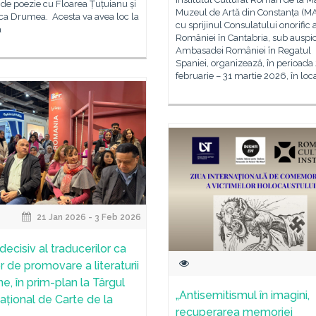
 de poezie cu Floarea Țuțuianu și
Muzeul de Artă din Constanța (M
a Drumea. Acesta va avea loc la
cu sprijinul Consulatului onorific 
a
României în Cantabria, sub auspic
Ambasadei României în Regatul
Spaniei, organizează, în perioada
februarie – 31 martie 2026, în loca
21 Jan 2026 - 3 Feb 2026
decisiv al traducerilor ca
r de promovare a literaturii
e, în prim-plan la Târgul
„Antisemitismul în imagini,
național de Carte de la
recuperarea memoriei