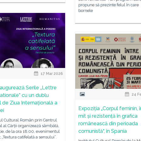
propune să prezinte felul în care
bornele
17 Mar 2026
naugurează Serile „Lettre
nationale” cu un dublu
24 F
l de Ziua Internațională a
Expoziția „Corpul feminin, î
ei
mit și rezistență în grafica
tul Cultural Român prin Centrul
românească din perioada
l al Cărții organizează sâmbătă,
comunistă“, în Spania
ie, de la ora 18:00, evenimentul
t „Textura catifelată a sensului”.
Institutul Cultural Român de la Ma