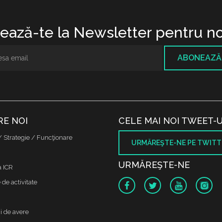
ază-te la Newsletter pentru no
ABONEAZĂ
RE NOI
CELE MAI NOI TWEET-U
/ Strategie / Funcţionare
URMĂREŞTE-NE PE TWITT
URMĂREŞTE-NE
a ICR
de activitate
i de avere