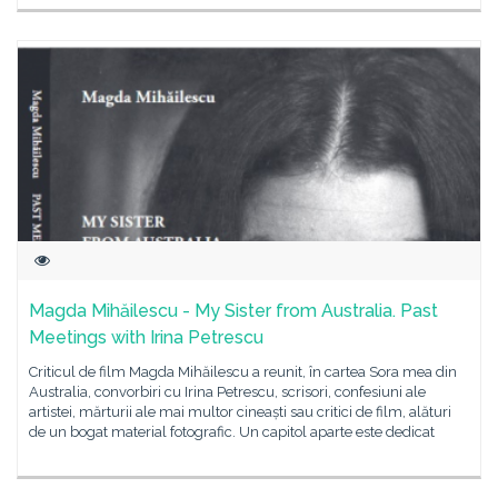
Magda Mihăilescu - My Sister from Australia. Past
Meetings with Irina Petrescu
Criticul de film Magda Mihăilescu a reunit, în cartea Sora mea din
Australia, convorbiri cu Irina Petrescu, scrisori, confesiuni ale
artistei, mărturii ale mai multor cineaști sau critici de film, alături
de un bogat material fotografic. Un capitol aparte este dedicat