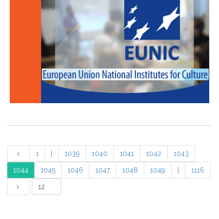
1
|
1039
1040
1041
1042
1043
1044
1045
1046
1047
1048
1049
|
1116