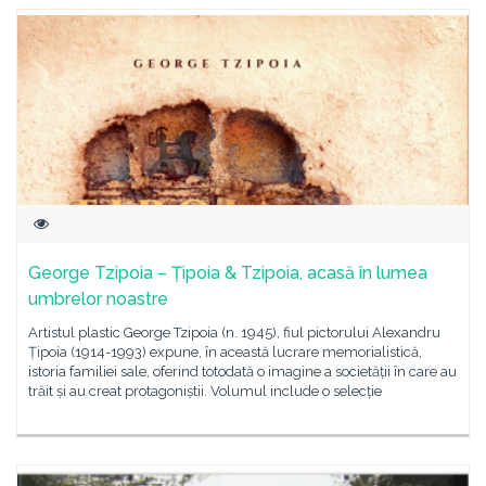
George Tzipoia – Țipoia & Tzipoia, acasă în lumea
umbrelor noastre
Artistul plastic George Tzipoia (n. 1945), fiul pictorului Alexandru
Țipoia (1914-1993) expune, în această lucrare memorialistică,
istoria familiei sale, oferind totodată o imagine a societății în care au
trăit și au creat protagoniștii. Volumul include o selecție