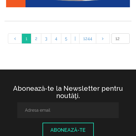
1
2
3
4
5
|
1244
Abonează-te la Newsletter pentru
noutăţi.
ABONEAZĂ-TE