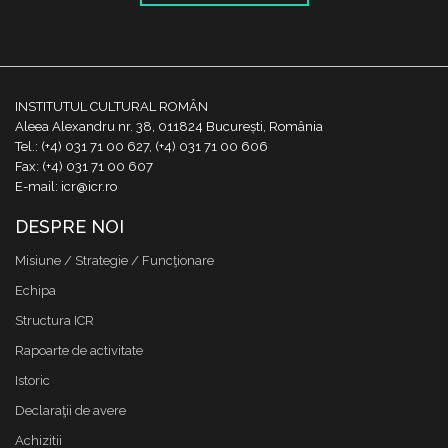
INSTITUTUL CULTURAL ROMÂN
Aleea Alexandru nr. 38, 011824 București, România
Tel.: (+4) 031 71 00 627, (+4) 031 71 00 606
Fax: (+4) 031 71 00 607
E-mail: icr@icr.ro
DESPRE NOI
Misiune / Strategie / Funcţionare
Echipa
Structura ICR
Rapoarte de activitate
Istoric
Declaraţii de avere
Achizitii