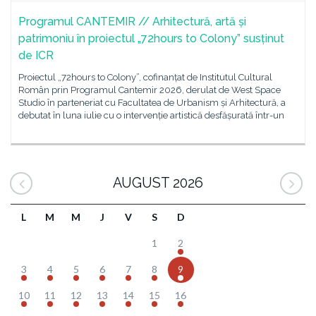
Programul CANTEMIR // Arhitectură, artă și
patrimoniu în proiectul „72hours to Colony” susținut
de ICR
Proiectul „72hours to Colony”, cofinanțat de Institutul Cultural
Român prin Programul Cantemir 2026, derulat de West Space
Studio în parteneriat cu Facultatea de Urbanism și Arhitectură, a
debutat în luna iulie cu o intervenție artistică desfășurată într-un
AUGUST 2026
L
M
M
J
V
S
D
1
2
3
4
5
6
7
8
9
10
11
12
13
14
15
16