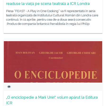
readuse la viață pe scena teatrală a ICR Londra
Piesa “FEAST - A Play in One Cooking” va fi reprezentată în seria
teatrală organizată de Institutului Cultural Român din Londra care
continuă, în 11 aprilie, pentru cea de-a doua seară consecutiv.
Produs de compania britanică Parrabbola în regia lui Philip
„O enciclopedie a Marii Uniri“, volum apărut la Editura
ICR