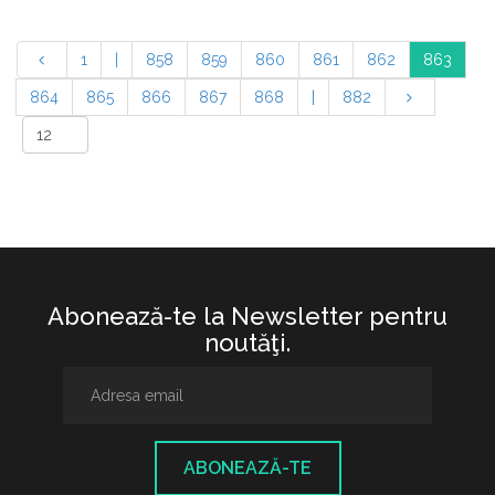
1
|
858
859
860
861
862
863
864
865
866
867
868
|
882
Abonează-te la Newsletter pentru
noutăţi.
ABONEAZĂ-TE