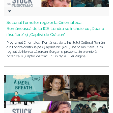
Sezonul femeilor regizor la Cinemateca
Românească de la ICR Londra se încheie cu „Doar o
răsuflare” și „Captivi de Crăciun”
Programul Cinematecii Românești de la Institutul Cultural Român
din Londra continuă pe 23 aprilie 2019 cu „Doar o răsuflare”, film
regizat de Monica Lăzurean-Gorgan și prezentat în premieră
britanică, și „Captivi de Crăciun”, în regia Iuliei Rugină.