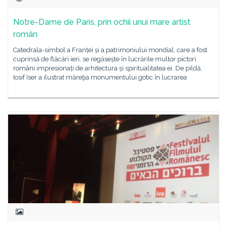
Notre-Dame de Paris, prin ochii unui mare artist
român
Catedrala-simbol a Franței și a patrimoniului mondial, care a fost
cuprinsă de flăcări ieri, se regăsește în lucrările multor pictori
români impresionați de arhitectura și spiritualitatea ei. De pildă,
Iosif Iser a ilustrat măreţia monumentului gotic în lucrarea