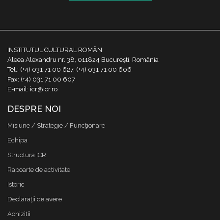
INSTITUTUL CULTURAL ROMÂN
Aleea Alexandru nr. 38, 011824 București, România
Tel.: (+4) 031 71 00 627, (+4) 031 71 00 606
Fax: (+4) 031 71 00 607
E-mail: icr@icr.ro
DESPRE NOI
Misiune / Strategie / Funcţionare
Echipa
Structura ICR
Rapoarte de activitate
Istoric
Declaraţii de avere
Achizitii