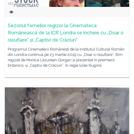
Sezonul femeilor regizor la Cinemateca
Românească de la ICR Londra se încheie cu „Doar o
răsuflare” și „Captivi de Crăciun”
Programul Cinematecii Românești de la Institutul Cultural Român
din Londra continuă pe 23 martie 2019 cu „Doar o răsuflare”, film
regizat de Monica Lăzurean-Gorgan și prezentat în premieră
britanică, și „Captivi de Crăciun”, în regia Iuliei Rugină.