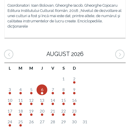
Coordonatori: Ioan Bolovan, Gheorghe Iacob, Gheorghe Cojocaru
Editura Institutului Cultural Român, 2018 „Nivelul de dezvoltare al
unei culturi a fost şi încă mai este dat, printre altele, de numărul şi
calitatea instrumentelor de lucru create. Enciclopediile,
dicţionarele
AUGUST 2026
L
M
M
J
V
S
D
1
2
3
4
5
6
7
8
9
10
11
12
13
14
15
16
17
18
19
20
21
22
23
24
25
26
27
28
29
30
31