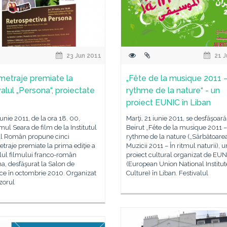
23 Jun 2011
21 J
metraje premiate la
„Fête de la musique 2011 
valul „Persona“, proiectate
rythme de la nature“ - un
proiect EUNIC în Liban
 iunie 2011, de la ora 18. 00,
Marţi, 21 iunie 2011, se desfăşoară
ul Seara de film de la Institutul
Beirut „Fête de la musique 2011 
al Român propune cinci
rythme de la nature („Sărbătoare
traje premiate la prima ediţie a
Muzicii 2011 – În ritmul naturii), u
lul filmului franco-român
proiect cultural organizat de EUN
a, desfăşurat la Salon de
(European Union National Institut
ce în octombrie 2010. Organizat
Culture) în Liban. Festivalul
zorul