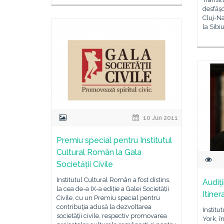
desfăşo
Cluj-Na
la Sibi
10 Jun 2011
Premiu special pentru Institutul
Cultural Român la Gala
Societății Civile
Institutul Cultural Român a fost distins,
Audiţ
la cea de-a IX-a ediție a Galei Societății
Itine
Civile, cu un Premiu special pentru
contribuţia adusă la dezvoltarea
Institu
societăţii civile, respectiv promovarea
York, î