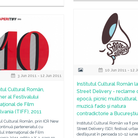
10 Jun 2011 - 12 
3 Jun 2011 - 12 Jun 2011
Institutul Cultural Român l
utul Cultural Român,
Street Delivery - reclame 
er al Festivalului
epocă, picnic multicultural,
naţional de Film
muzică fado și natura
lvania (TIFF), 2011
contradictorie a Bucureştiu
tul Cultural Român, prin ICR New
Institutul Cultural Român va fi pr
ontinuă parteneriatul cu
Street Delivery (SD), festival urba
lul Internaţional de Film
desfăşurat în perioada 10-12 iuni
vania 2011, ediţia a X-a, care se