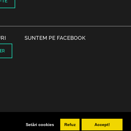
-TE
RI
SUNTEM PE FACEBOOK
ER
.
Setări cookies
Refuz
Accept!