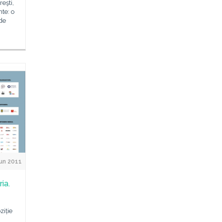
eşti,
te: o
 de
un 2011
ia.
ziție