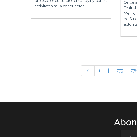
proiectelor culturale românești și pentru
Cerceta
activitatea sa la conducerea
Teatrul
Memoria
de Stud
actori 
1
|
775
77
Abone