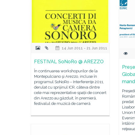
14 Jun 2011 - 21 Jun 2011
FESTIVAL SoNoRo @ AREZZO
Preșe
În continuarea workshopurilor de la
Global
Montepulciano şi Arezzo, incluse în
mand
programul SoNoRo – Interferenţe 2011,
derulat cu sprijinul ICR, câteva dintre
Preşedi
cele mai reprezentative spații de concert
Român,
din Arezzo au găzduit, în premieră,
predat 
festivalul de muzică de cameră
Lisabo
Union N
Evenime
întâlni
reţeau