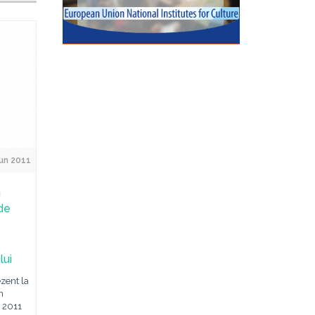
Jun 2011
a
de
lui
ezent la
n
e 2011