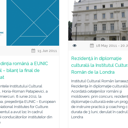
18 May 2011 - 20 J
15 Jun 2011
Rezidenţă în diplomaţie
dinția română a EUNIC
culturală la Institutul Cultur
 – bilanț la final de
Român de la Londra
at
Institutul Cultural Român lansea
ntele Institutului Cultural
Rezidenţa în diplomaţie culturală
 Horia-Roman Patapievici, a
Acordată cetaţenilor români şi
miercuri, 8 iunie 2011, la
moldoveni, prin concurs, rezidenţ
na, preşedinţia EUNIC – European
diplomaţie culturală este un pro
ational Institutes for Culture.
de instruire practică şi coaching 
ntul a avut loc în cadrul
durata de 3 luni, derulat în cadrul
rii conducătorilor institutelor din
Londra
a