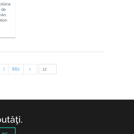
ilăria.
t de
mân,
ation
|
882
utăţi.