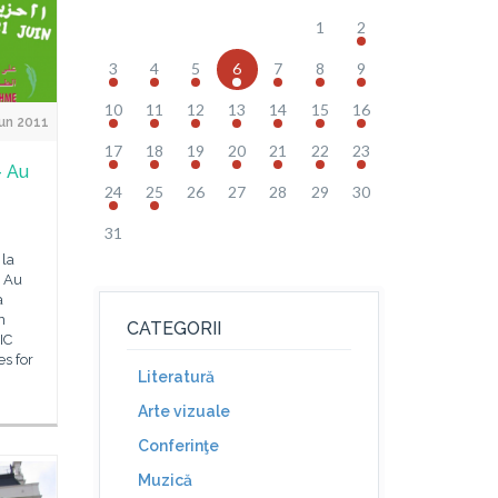
1
2
3
4
5
6
7
8
9
10
11
12
13
14
15
16
un 2011
17
18
19
20
21
22
23
– Au
24
25
26
27
28
29
30
31
 la
– Au
a
n
CATEGORII
IC
es for
Literatură
Arte vizuale
Conferinţe
Muzică