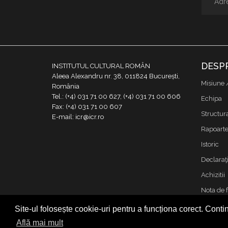
DESP
INSTITUTUL CULTURAL ROMÂN
Aleea Alexandru nr. 38, 011824 București,
Misiune 
România
Tel.: (+4) 031 71 00 627, (+4) 031 71 00 606
Echipa
Fax: (+4) 031 71 00 607
Structur
E-mail: icr@icr.ro
Rapoarte 
Istoric
Declaraţi
Achizitii
Nota de 
Contact
Site-ul folosește cookie-uri pentru a funcționa corect. Contin
Cookies &
Află mai mult