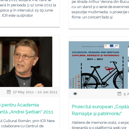
pe strada Arthur Verona din Bucur
ară în perioada 3-12 iunie 2011 la
cu un stand şi o serie de evenimen
poca şi în intervalul 15-19 iunie
expoziţie multimedia, o proiecţie
u. ICR este susţinător
filme, un concert fado şi
27 May 2011 - 10 Jun 2011
9 J
ii pentru Academia
Proiectul european „Copilăr
rantă „Andrei Şerban“ 2011
Rămăşiţe şi patrimoniu“
tul Cultural Român, prin ICR New
Ateliere de memorie orală, o expo
n colaborare cu Centrul de
itinerantă şi o platformă web vor