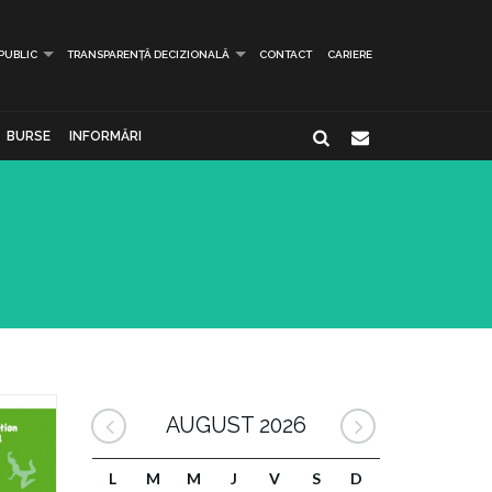
 PUBLIC
TRANSPARENȚĂ DECIZIONALĂ
CONTACT
CARIERE
BURSE
INFORMĂRI
AUGUST 2026
L
M
M
J
V
S
D