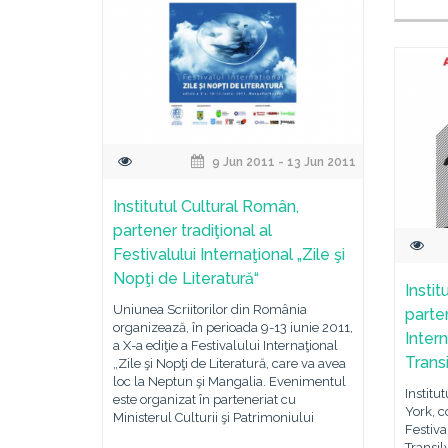
9 Jun 2011 - 13 Jun 2011
Institutul Cultural Român,
partener tradiţional al
Festivalului Internaţional „Zile şi
Nopţi de Literatură“
Instit
Uniunea Scriitorilor din România
parten
organizează, în perioada 9-13 iunie 2011,
Inter
a X-a ediţie a Festivalului Internaţional
Transi
„Zile şi Nopţi de Literatură, care va avea
loc la Neptun şi Mangalia. Evenimentul
Institu
este organizat în parteneriat cu
York, c
Ministerul Culturii şi Patrimoniului
Festiva
Transil