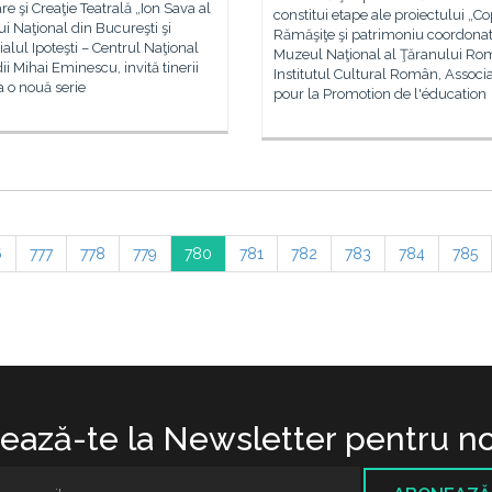
re şi Creaţie Teatrală „Ion Sava al
constitui etape ale proiectului „Cop
ui Naţional din Bucureşti şi
Rămăşiţe şi patrimoniu coordona
lul Ipoteşti – Centrul Naţional
Muzeul Naţional al Ţăranului Ro
ii Mihai Eminescu, invită tinerii
Institutul Cultural Român, Associ
la o nouă serie
pour la Promotion de l'éducation
6
777
778
779
780
781
782
783
784
785
ază-te la Newsletter pentru no