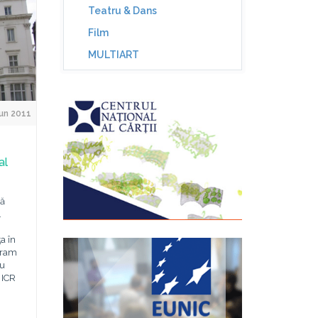
Teatru & Dans
Film
MULTIART
un 2011
al
ză
.
a în
gram
cu
 ICR