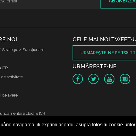
ABONEAZĂ
RE NOI
CELE MAI NOI TWEET-U
/ Strategie / Funcţionare
URMĂREŞTE-NE PE TWITT
URMĂREŞTE-NE
a ICR
de activitate
i de avere
fundamentare cladire ICR
uând navigarea, iți exprimi acordul asupra folosirii cookie-urilor
 protectia datelor