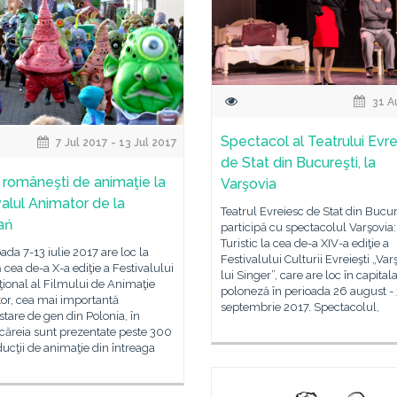
31 A
Spectacol al Teatrului Evr
7 Jul 2017 - 13 Jul 2017
de Stat din Bucureşti, la
 româneşti de animaţie la
Varşovia
valul Animator de la
Teatrul Evreiesc de Stat din Bucur
ań
participă cu spectacolul Varşovia
Turistic la cea de-a XIV-a ediţie a
oada 7-13 iulie 2017 are loc la
Festivalului Culturii Evreieşti „Var
cea de-a X-a ediţie a Festivalului
lui Singer”, care are loc în capital
ţional al Filmului de Animaţie
poloneză în perioada 26 august - 
or, cea mai importantă
septembrie 2017. Spectacolul,
tare de gen din Polonia, în
căreia sunt prezentate peste 300
ucţii de animaţie din întreaga