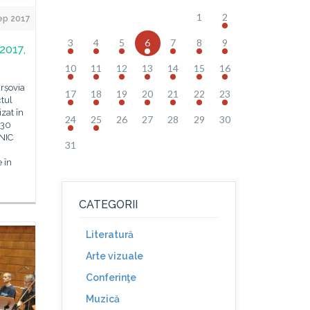
1
2
ep 2017
3
4
5
6
7
8
9
2017,
10
11
12
13
14
15
16
arșovia
17
18
19
20
21
22
23
ctul
zat în
24
25
26
27
28
29
30
-30
UNIC
31
 în
CATEGORII
Literatură
Arte vizuale
Conferinţe
Muzică