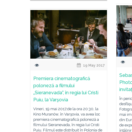
19 May 2017
Sebas
Premiera cinematografică
Photo
poloneză a filmului
invita
„Sieranevada”, în regia lui Cristi
În peri
Puiu, la Varşovia
desfăşu
Vineri, 19 mai 2017,de la ora 20:30, la
Fotogra
Kino Muranów, în Varşovia, va avea loc
mai im
premiera cinematografică poloneză a
din Eur
filmului Sieranevada, în regia lui Cristi
de expo
Puiu. Filmul este distribuit în Polonia de
întâlnir