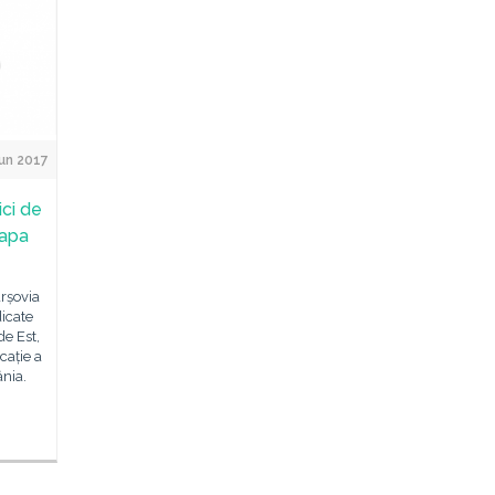
Jun 2017
ici de
tapa
arșovia
dicate
de Est,
cație a
ânia.