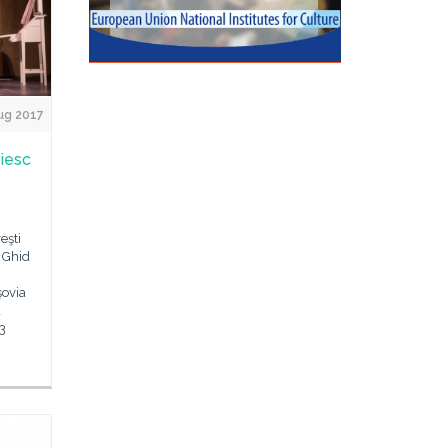
ug 2017
eiesc
eşti
: Ghid
şovia
a
3