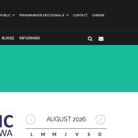
 PUBLIC
TRANSPARENȚĂ DECIZIONALĂ
CONTACT
CARIERE
BURSE
INFORMĂRI
AUGUST 2026
L
M
M
J
V
S
D