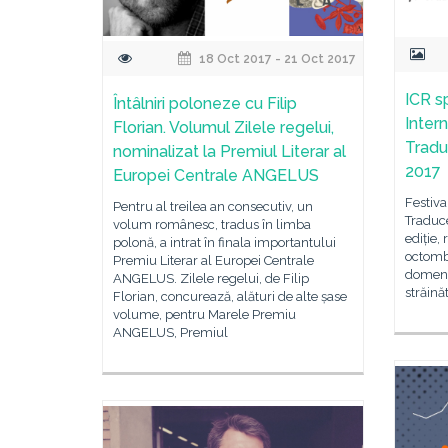
18 Oct 2017 - 21 Oct 2017
ICR sp
Întâlniri poloneze cu Filip
Intern
Florian. Volumul Zilele regelui,
Traduc
nominalizat la Premiul Literar al
2017
Europei Centrale ANGELUS
Festiva
Pentru al treilea an consecutiv, un
Traduce
volum românesc, tradus în limba
ediție,
polonă, a intrat în finala importantului
octombr
Premiu Literar al Europei Centrale
domeniul
ANGELUS. Zilele regelui, de Filip
străinăt
Florian, concurează, alături de alte șase
volume, pentru Marele Premiu
ANGELUS, Premiul