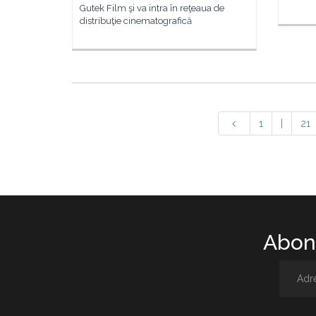
Gutek Film şi va intra în reţeaua de
distribuţie cinematografică
1
|
21
Abone