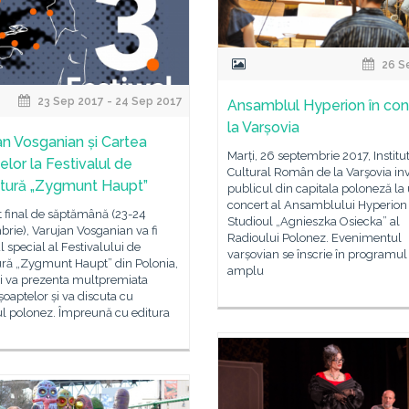
26 S
23 Sep 2017 - 24 Sep 2017
Ansamblul Hyperion în con
la Varșovia
an Vosganian și Cartea
Marți, 26 septembrie 2017, Institu
elor la Festivalul de
Cultural Român de la Varşovia inv
atură „Zygmunt Haupt”
publicul din capitala poloneză la
concert al Ansamblului Hyperion 
t final de săptămână (23-24
Studioul „Agnieszka Osiecka” al
rie), Varujan Vosganian va fi
Radioului Polonez. Evenimentul
ul special al Festivalului de
varșovian se înscrie în programul
ură „Zygmunt Haupt” din Polonia,
amplu
și va prezenta multpremiata
șoaptelor și va discuta cu
ul polonez. Împreună cu editura