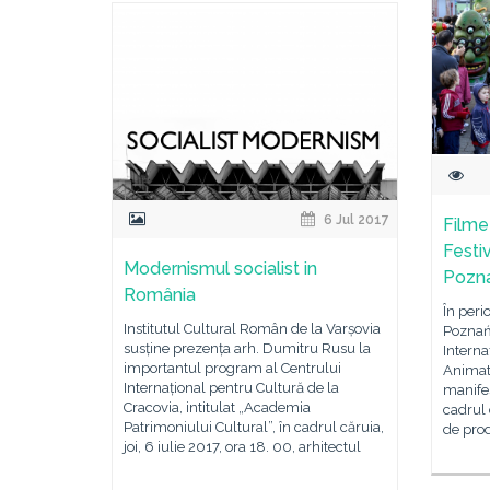
6 Jul 2017
Filme
Festi
Modernismul socialist in
Pozn
România
În peri
Institutul Cultural Român de la Varșovia
Poznań 
susține prezența arh. Dumitru Rusu la
Interna
importantul program al Centrului
Animat
Internațional pentru Cultură de la
manifes
Cracovia, intitulat „Academia
cadrul 
Patrimoniului Cultural”, în cadrul căruia,
de prod
joi, 6 iulie 2017, ora 18. 00, arhitectul