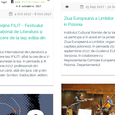
25 Sep 2017 - 30 S
4 Oct 2017 - 8 Oct 2017
Ziua Europeană a Limbilor 
în Polonia
rijină FILIT - Festivalul
ațional de Literatură și
Institutul Cultural Român de la V
va participa și în acest an la proie
ere de la Iași, ediția din
Ziua Europeană a Limbilor, organi
capitala poloneză, în perioada 25
septembrie 2017, de clusterul E
lul Internațional de Literatură și
Varșovia, în colaborare cu
re Iași (FILIT), aflat la cea de-a V-
Reprezentanța Comisiei Europene
 reunește la Iași, în perioada 4-8
Polonia, Departamentul
ie 2017, profesioniști din
 cărții, atât din ţară, cât şi din
ate. Scriitori, traducători, editori,