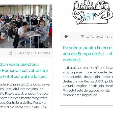
17 Apr 2017 - 13 
Rezidențe pentru tineri crit
artă din Europa de Est – e
1 Jun 2017 - 11 Jun 2017
poloneză
tian Vaida, directorul
Institutul Cultural Român de la V
 Romania Festival, printre
susține proiectul de rezidențe de
ţii Fotofestiwal de la Łódź
tinerilor critici de artă din Europa 
desfășurat de Revista ARTA, publi
oada 1-11 iunie 2017, la Łódź, se va
Uniunii Artiștilor Plastici din Rom
ra Festivalul Internaţional de
Proiectul este derulat de revista
fie Fotofestiwal, unul dintre cele
românească împreună
portante evenimente fotografice
opa Centrală şi de Est. Peste 50
ziții din diverse colțuri ale lumii,
i,