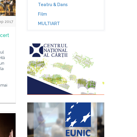
Teatru & Dans
Film
ep 2017
MULTIART
cert
tul
ită
 un
la
 mai