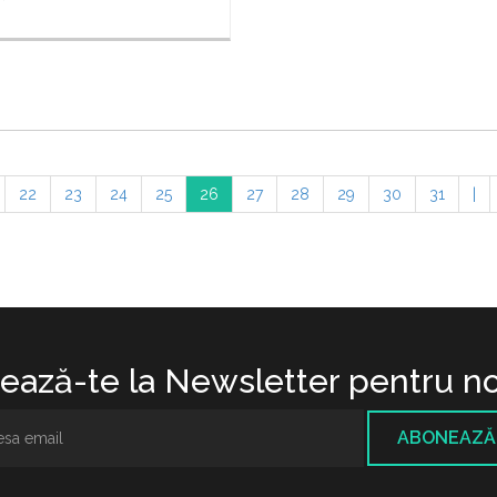
22
23
24
25
26
27
28
29
30
31
|
ază-te la Newsletter pentru no
ABONEAZĂ