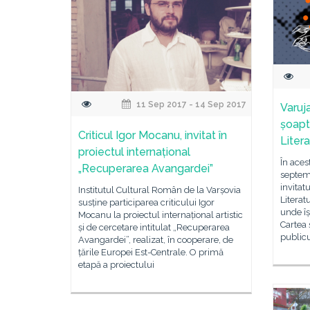
11 Sep 2017 - 14 Sep 2017
Varuj
șoapt
Criticul Igor Mocanu, invitat în
Liter
proiectul internațional
În aces
„Recuperarea Avangardei”
septemb
invitat
Institutul Cultural Român de la Varșovia
Literat
susține participarea criticului Igor
unde î
Mocanu la proiectul internațional artistic
Cartea 
și de cercetare intitulat „Recuperarea
public
Avangardei”, realizat, în cooperare, de
țările Europei Est-Centrale. O primă
etapă a proiectului