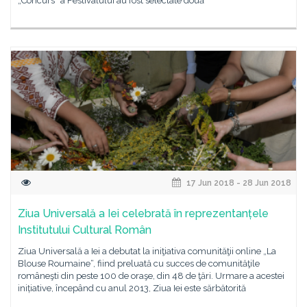
„Concurs” a Festivalului au fost selectate două
17 Jun 2018 - 28 Jun 2018
Ziua Universală a Iei celebrată în reprezentanțele
Institutului Cultural Român
Ziua Universală a Iei a debutat la iniţiativa comunităţii online „La
Blouse Roumaine“, fiind preluată cu succes de comunităţile
româneşti din peste 100 de oraşe, din 48 de ţări. Urmare a acestei
inițiative, începând cu anul 2013, Ziua Iei este sărbătorită