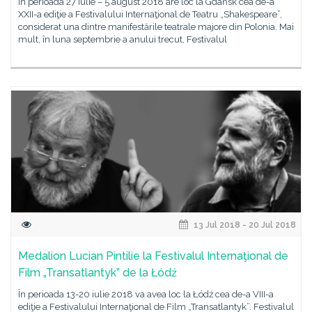
În perioada 27 iulie – 5 august 2018 are loc la Gdańsk cea de-a
XXII-a ediţie a Festivalului Internaţional de Teatru „Shakespeare”,
considerat una dintre manifestările teatrale majore din Polonia. Mai
mult, în luna septembrie a anului trecut, Festivalul
13 Jul 2018 - 20 Jul 2018
Medalion Lucian Pintilie la Festivalul Internaţional de
Film „Transatlantyk” de la Łódź
În perioada 13-20 iulie 2018 va avea loc la Łódź cea de-a VIII-a
ediţie a Festivalului Internaţional de Film „Transatlantyk”. Festivalul