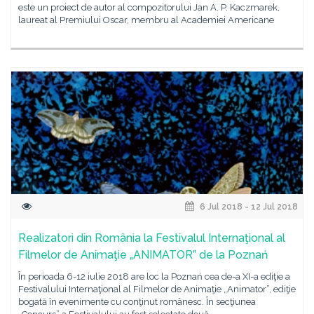
este un proiect de autor al compozitorului Jan A. P. Kaczmarek,
laureat al Premiului Oscar, membru al Academiei Americane
6 Jul 2018 - 12 Jul 2018
Realizatori din România la Festivalul Internaţional al
Filmelor de Animaţie „ANIMATOR” de la Poznań
În perioada 6-12 iulie 2018 are loc la Poznań cea de-a XI-a ediţie a
Festivalului Internaţional al Filmelor de Animaţie „Animator”, ediţie
bogată în evenimente cu conţinut românesc. În secţiunea