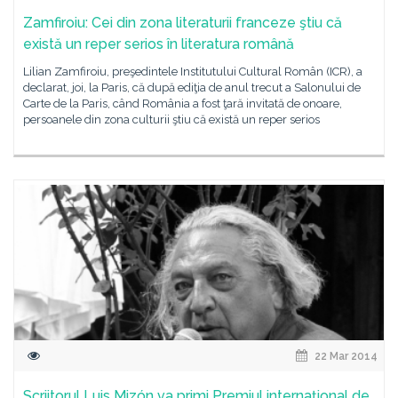
Zamfiroiu: Cei din zona literaturii franceze ştiu că
există un reper serios în literatura română
Lilian Zamfiroiu, preşedintele Institutului Cultural Român (ICR), a
declarat, joi, la Paris, că după ediţia de anul trecut a Salonului de
Carte de la Paris, când România a fost ţară invitată de onoare,
persoanele din zona culturii ştiu că există un reper serios
22 Mar 2014
Scriitorul Luis Mizón va primi Premiul internațional de