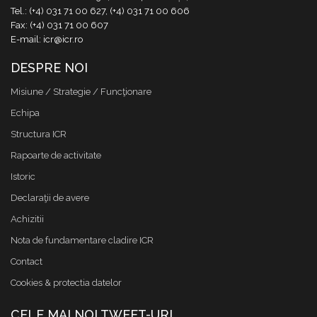
Tel.: (+4) 031 71 00 627, (+4) 031 71 00 606
Fax: (+4) 031 71 00 607
E-mail: icr@icr.ro
DESPRE NOI
Misiune / Strategie / Funcţionare
Echipa
Structura ICR
Rapoarte de activitate
Istoric
Declaraţii de avere
Achizitii
Nota de fundamentare cladire ICR
Contact
Cookies & protectia datelor
CELE MAI NOI TWEET-URI