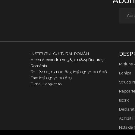
Abone
DESP
INSTITUTUL CULTURAL ROMÂN
Aleea Alexandru nr. 38, 011824 București,
Misiune 
România
Tel.: (+4) 031 71 00 627, (+4) 031 71 00 606
Echipa
Fax: (+4) 031 71 00 607
Structur
E-mail: icr@icr.ro
Rapoarte 
Istoric
Declaraţi
Achizitii
Nota de 