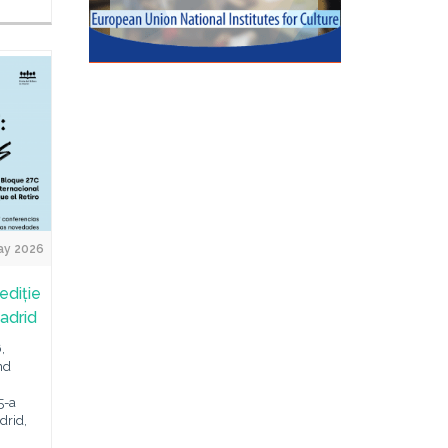
ay 2026
ediție
Madrid
,
nd
5-a
drid,