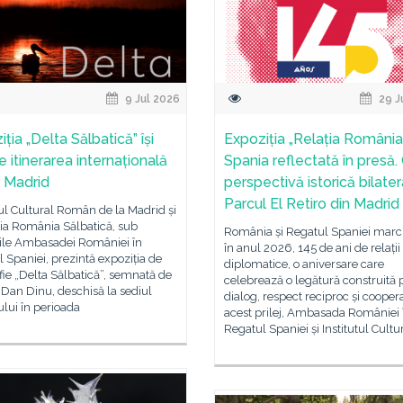
9 Jul 2026
29 J
ția „Delta Sălbatică” își
Expoziția „Relația Români
 itinerarea internațională
Spania reflectată în presă.
R Madrid
perspectivă istorică bilatera
Parcul El Retiro din Madrid
tul Cultural Român de la Madrid și
ia România Sălbatică, sub
România și Regatul Spaniei mar
iile Ambasadei României în
în anul 2026, 145 de ani de relații
 Spaniei, prezintă expoziția de
diplomatice, o aniversare care
fie „Delta Sălbatică”, semnată de
celebrează o legătură construită 
l Dan Dinu, deschisă la sediul
dialog, respect reciproc și cooper
tului în perioada
acest prilej, Ambasada României 
Regatul Spaniei și Institutul Cultu