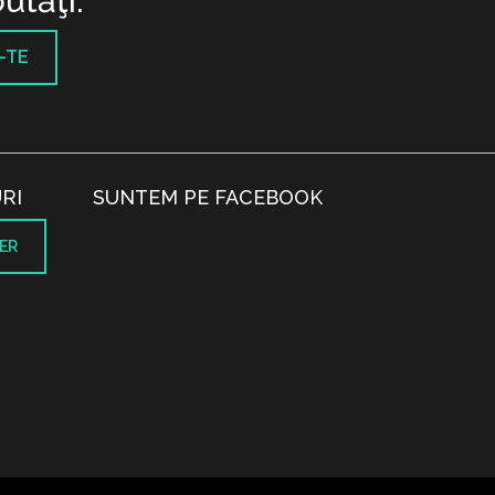
utăţi.
-TE
RI
SUNTEM PE FACEBOOK
ER