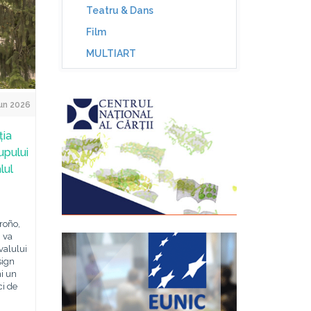
Teatru & Dans
Film
MULTIART
un 2026
ția
upului
lul
roño,
, va
valului
sign
ni un
ci de