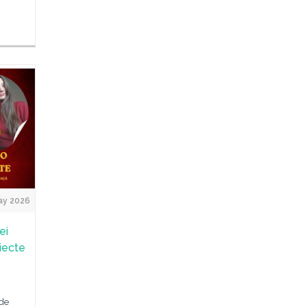
ay 2026
ei
oiecte
 de