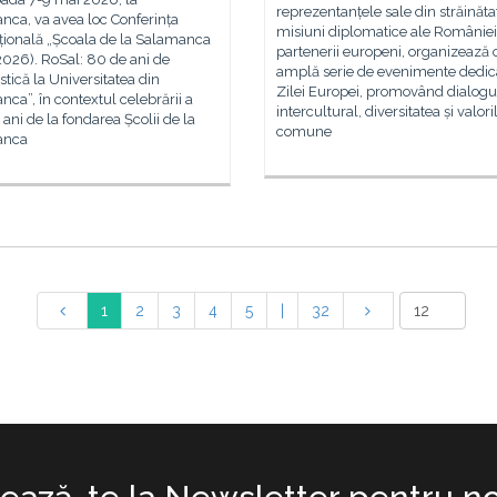
reprezentanțele sale din străinăta
nca, va avea loc Conferința
misiuni diplomatice ale României 
țională „Școala de la Salamanca
partenerii europeni, organizează 
026). RoSal: 80 de ani de
amplă serie de evenimente dedic
tică la Universitatea din
Zilei Europei, promovând dialogu
ca”, în contextul celebrării a
intercultural, diversitatea și valori
ani de la fondarea Școlii de la
comune
anca
1
2
3
4
5
|
32