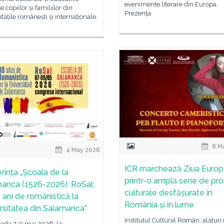
evenimente literare din Europa.
 copiilor și familiilor din
Prezența
ățile românești și internaționale.
8 M
4 May 2026
ICR marchează Ziua Europ
rința „Școala de la
printr-o amplă serie de pr
anca (1526-2026). RoSal:
culturale desfășurate în
 ani de românistică la
România și în lume
rsitatea din Salamanca”
Institutul Cultural Român, alături
oada 7-9 mai 2026, la