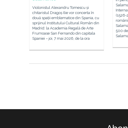
Salama
Violonistul Alexandru Tomescu și
Interna
chitaristul Dragoș Ilie vor concerta în
(1526-2
două spații emblematice din Spania, cu
românis
sprijinul Institutului Cultural Român din
Salaman
Madrid: la Academia Regală de Arte
500 de 
Frumoase San Fernando din capitala
Salam
Spaniei – joi, 7 mai 2026, de la ora