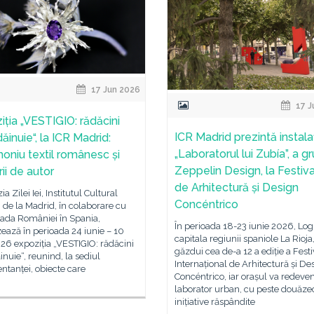
17 Jun 2026
17 J
iția „VESTIGIO: rădăcini
ICR Madrid prezintă instala
ăinuie“, la ICR Madrid:
„Laboratorul lui Zubía”, a gr
moniu textil românesc și
Zeppelin Design, la Festiva
rii de autor
de Arhitectură și Design
a Zilei Iei, Institutul Cultural
Concéntrico
de la Madrid, în colaborare cu
da României în Spania,
În perioada 18-23 iunie 2026, Log
ează în perioada 24 iunie – 10
capitala regiunii spaniole La Rioja
026 expoziția „VESTIGIO: rădăcini
găzdui cea de-a 12 a ediție a Festi
inuie“, reunind, la sediul
Internațional de Arhitectură și De
ntanței, obiecte care
Concéntrico, iar orașul va redeve
laborator urban, cu peste douăze
inițiative răspândite