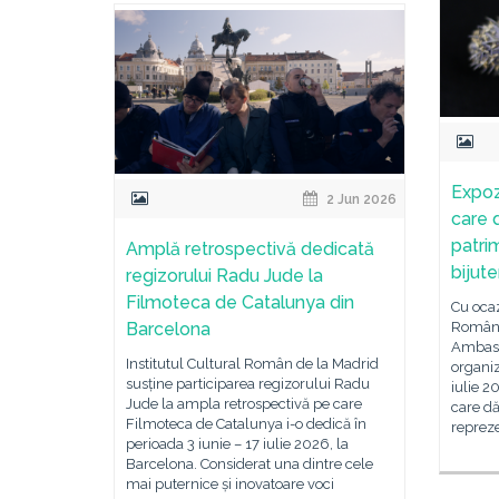
Expoz
2 Jun 2026
care d
patri
Amplă retrospectivă dedicată
bijute
regizorului Radu Jude la
Filmoteca de Catalunya din
Cu ocazi
Barcelona
Român 
Ambasa
Institutul Cultural Român de la Madrid
organiz
susține participarea regizorului Radu
iulie 2
Jude la ampla retrospectivă pe care
care dă
Filmoteca de Catalunya i-o dedică în
repreze
perioada 3 iunie – 17 iulie 2026, la
Barcelona. Considerat una dintre cele
mai puternice și inovatoare voci