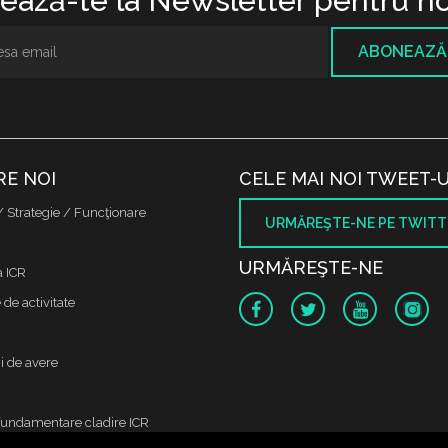
ază-te la Newsletter pentru no
ABONEAZĂ
RE NOI
CELE MAI NOI TWEET-U
/ Strategie / Funcţionare
URMĂREŞTE-NE PE TWITT
URMĂREŞTE-NE
a ICR
de activitate
i de avere
fundamentare cladire ICR