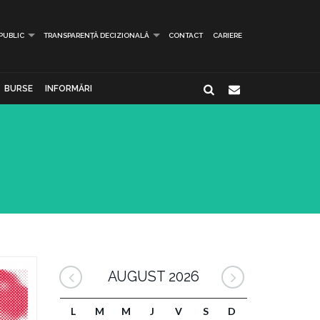
 PUBLIC
TRANSPARENȚĂ DECIZIONALĂ
CONTACT
CARIERE
BURSE
INFORMĂRI
AUGUST 2026
L
M
M
J
V
S
D