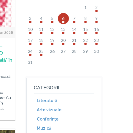
1
2
3
4
5
6
7
8
9
10
11
12
13
14
15
16
un 2026
17
18
19
20
21
22
23
a–
24
25
26
27
28
29
30
 O
lă” în
31
chează
CATEGORII
pe
are. Cu
Literatură
în
ral
Arte vizuale
Conferinţe
Muzică