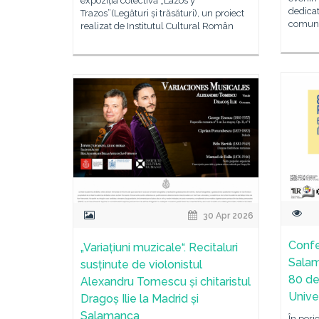
expoziția colectivă „Lazos y
dedicate
Trazos”(Legături și trăsături), un proiect
comunit
realizat de Institutul Cultural Român
30 Apr 2026
Confe
„Variațiuni muzicale“. Recitaluri
Salam
susținute de violonistul
80 de
Alexandru Tomescu și chitaristul
Unive
Dragoș Ilie la Madrid și
Salamanca
În peri