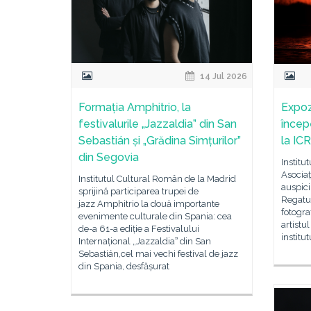
14 Jul 2026
Formația Amphitrio, la
Expozi
festivalurile „Jazzaldia” din San
începe
Sebastián și „Grădina Simțurilor”
la IC
din Segovia
Institu
Asociaț
Institutul Cultural Român de la Madrid
auspic
sprijină participarea trupei de
Regatul
jazz Amphitrio la două importante
fotogra
evenimente culturale din Spania: cea
artistu
de-a 61-a ediție a Festivalului
institu
Internațional „Jazzaldiaˮ din San
Sebastián,cel mai vechi festival de jazz
din Spania, desfășurat