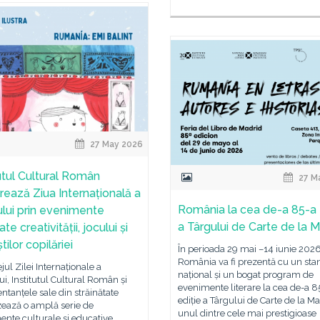
27 May 2026
tutul Cultural Român
27 M
rează Ziua Internațională a
România la cea de-a 85-a 
ului prin evenimente
a Târgului de Carte de la 
te creativității, jocului și
ilor copilăriei
În perioada 29 mai –14 iunie 2026
România va fi prezentă cu un sta
ejul Zilei Internaționale a
național și un bogat program de
ui, Institutul Cultural Român și
evenimente literare la cea de-a 8
ntanțele sale din străinătate
ediție a Târgului de Carte de la Ma
zează o amplă serie de
unul dintre cele mai prestigioase
nte culturale și educative