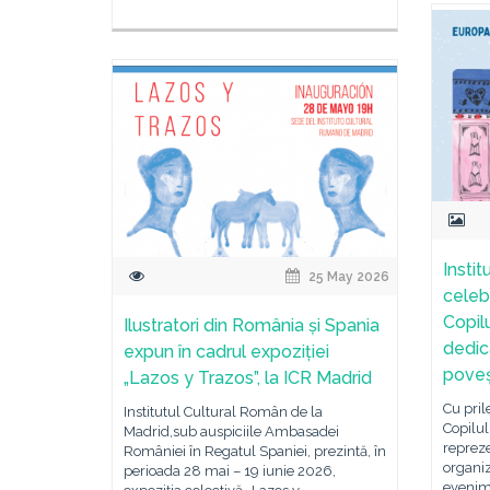
Insti
25 May 2026
celeb
Copil
Ilustratori din România și Spania
dedica
expun în cadrul expoziției
poveșt
„Lazos y Trazos”, la ICR Madrid
Cu pril
Institutul Cultural Român de la
Copilul
Madrid,sub auspiciile Ambasadei
repreze
României în Regatul Spaniei, prezintă, în
organi
perioada 28 mai – 19 iunie 2026,
evenime