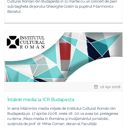
Cultural Român din Budapesta în 11 martie cu un concert de pian
sub bagheta dirijorului Gheorghe Costin la pupitrul Filarmonicii
Banatul.
16 Apr 2008
Întâlniri media la ICR Budapesta
În seria întâlnirilor media iniţiate de Institutul Cultural Român din
Budapesta joi, 17 aprilie 2008, orele 18. 00 va avea loc prelegerea
cu tema „Mass-media în România şi învăţământul jurnalistic,
susţinută de prof. dr. Mihai Coman, decan al Facultăţii