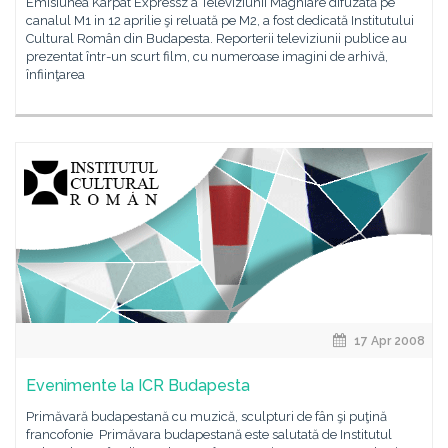
Emisiunea Karpat Expressz a Televiziunii Maghiare difuzată pe
canalul M1 in 12 aprilie şi reluată pe M2, a fost dedicată Institutului
Cultural Român din Budapesta. Reporterii televiziunii publice au
prezentat într-un scurt film, cu numeroase imagini de arhivă,
înfiinţarea
17 Apr 2008
Evenimente la ICR Budapesta
Primăvară budapestană cu muzică, sculpturi de fân şi puţină
francofonie Primăvara budapestană este salutată de Institutul