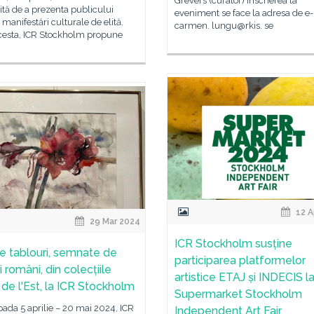
Grevers (curator) Înscrierea la
tă de a prezenta publicului
eveniment se face la adresa de e
manifestări culturale de elită.
carmen. lungu@rkis. se
cesta, ICR Stockholm propune
12 A
29 Mar 2024
ICR Stockholm susține
e tablouri, semnate de
participarea platformelor
i români, din colecțiile
artistice ETAJ și INDECIS l
 de l'Est, la ICR Stockholm
Supermarket Stockholm
oada 5 aprilie – 20 mai 2024, ICR
Independent Art Fair