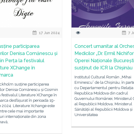
17 Jun 2024
7 J
usține participarea
Concert umanitar al Orches
torilor Denisa Comănescu și
Medicilor „Dr. Ermil Nichifor”
n Perța la festivalul
Operei Naționale București
ature XChange în
susținut de ICR la Chișinău
marca
Institutul Cultural Român „Mihai
Eminescu” de la Chișinău, în part
ckholm susține participarea
cu Departamentul pentru Relația
rilor Denisa Comănescu și Cosmin
Republica Moldova din cadrul
a festivalul Literature XChange în
Guvernului României, Ministerul C
rca desfășurat în perioada 19-
al Republicii Moldova, Ministerul
e 2024. Literature Xchange este
Sănătății al Republicii Moldova și
ntre cele mai importante
Universitatea
luri internaționale din zona
navă,