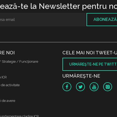
ază-te la Newsletter pentru no
ABONEAZĂ
RE NOI
CELE MAI NOI TWEET-U
/ Strategie / Funcţionare
URMĂREŞTE-NE PE TWITT
URMĂREŞTE-NE
a ICR
de activitate
i de avere
fundamentare cladire ICR