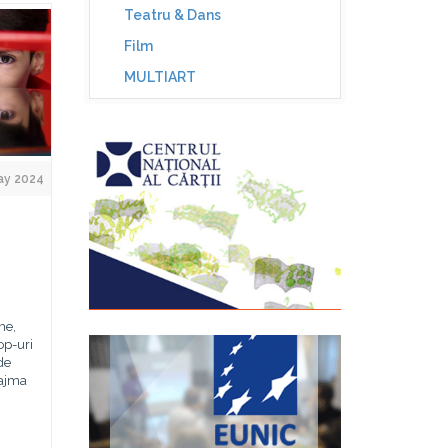
Teatru & Dans
Film
MULTIART
ay 2024
me,
op-uri
de
eajma