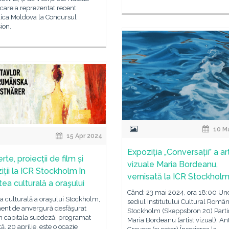
care a reprezentat recent
ica Moldova la Concursul
ion.
10 M
15 Apr 2024
Expoziția „Conversații” a art
te, proiecții de film și
vizuale Maria Bordeanu,
iţii la ICR Stockholm în
vernisată la ICR Stockhol
ea culturală a oraşului
Când: 23 mai 2024, ora 18:00 Un
 culturală a oraşului Stockholm,
sediul Institutului Cultural Român
ent de anvergură desfăşurat
Stockholm (Skeppsbron 20) Partic
n capitala suedeză, programat
Maria Bordeanu (artist vizual), An
, 20 aprilie, este o ocazie