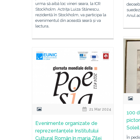
urma să aibă loc vineri seara, la ICR
deosebi
Stockholm. Actrița Luiza Stănescu,
suedez 
rezidentă în Stockholm, va participa la
Anul a
evenimentul din această seară și va
lectura,
21 Mar 2024
100 d
pictor
Evenimente organizate de
Soleil
reprezentanțele Institutului
În pedi
Cultural Român în marja Zilei