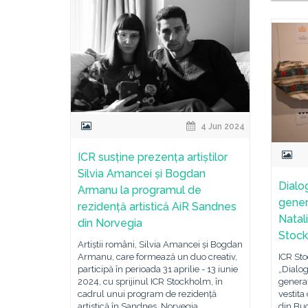
4 Jun 2024
ICR susține prezența artiștilor
Silvia Amancei și Bogdan
Dialo
Armanu la programul de
genera
rezidență artistică AiR Sandnes
Natali
din Norvegia
Stoc
Artiștii români, Silvia Amancei și Bogdan
Armanu, care formează un duo creativ,
ICR Sto
participă în perioada 31 aprilie - 13 iunie
„Dialog
2024, cu sprijinul ICR Stockholm, în
generaț
cadrul unui program de rezidență
vestita
artistică în Sandnes, Norvegia.
din Buc