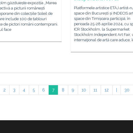
olm găzduiește expoziția „Marea
Platformele artistice ETAJ artist-r
ectivă a picturii românești
space din București și INDECIS ar
orane din colecțiile Soleil de
space din Timișoara participă, în
care include 100 de tablouri
perioada 25-28 aprilie 2024, cu sp
e de pictori români contemprani.
ICR Stockholm, la Supermarket
ul face
Stockholm Independent Art Fair, 
internaţional de artă care aduce, 
2
3
4
5
6
7
8
9
10
11
12
|
30