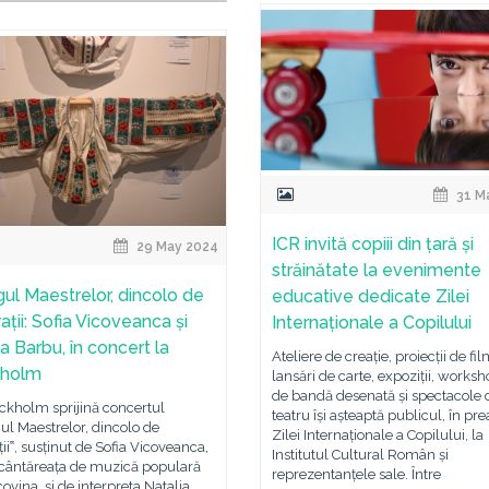
31 M
ICR invită copiii din țară și
29 May 2024
străinătate la evenimente
gul Maestrelor, dincolo de
educative dedicate Zilei
ții: Sofia Vicoveanca și
Internaționale a Copilului
a Barbu, în concert la
Ateliere de creație, proiecții de fil
kholm
lansări de carte, expoziții, worksh
de bandă desenată și spectacole 
ckholm sprijină concertul
teatru își așteaptă publicul, în pr
ul Maestrelor, dincolo de
Zilei Internaționale a Copilului, la
ii‟, susținut de Sofia Vicoveanca,
Institutul Cultural Român și
 cântăreața de muzică populară
reprezentanțele sale. Între
ovina, și de interpreta Natalia