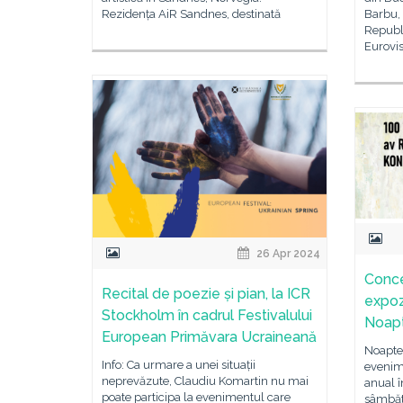
Rezidența AiR Sandnes, destinată
Barbu, 
Republ
Eurovis
26 Apr 2024
Concer
Recital de poezie și pian, la ICR
expoz
Stockholm în cadrul Festivalului
Noapt
European Primăvara Ucraineană
Noaptea
Info: Ca urmare a unei situații
evenim
neprevăzute, Claudiu Komartin nu mai
anual î
poate participa la evenimentul care
sâmbătă