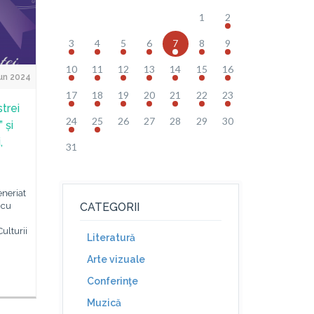
1
2
3
4
5
6
7
8
9
10
11
12
13
14
15
16
un 2024
17
18
19
20
21
22
23
trei
24
25
26
27
28
29
30
 și
,
31
eneriat
 cu
CATEGORII
ulturii
Literatură
Arte vizuale
Conferinţe
Muzică