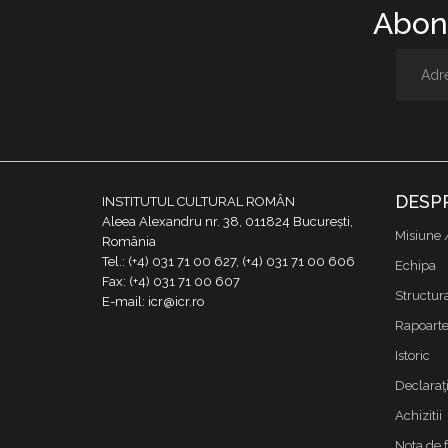
Abone
DESP
INSTITUTUL CULTURAL ROMÂN
Aleea Alexandru nr. 38, 011824 București,
Misiune 
România
Tel.: (+4) 031 71 00 627, (+4) 031 71 00 606
Echipa
Fax: (+4) 031 71 00 607
Structur
E-mail: icr@icr.ro
Rapoarte 
Istoric
Declaraţi
Achizitii
Nota de 