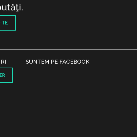
utăţi.
-TE
RI
SUNTEM PE FACEBOOK
ER