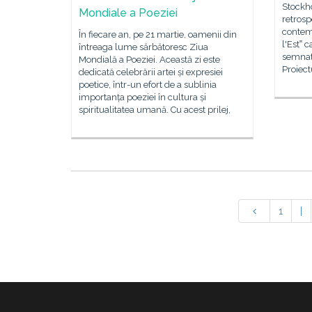
Stockh
Mondiale a Poeziei
retrosp
contemp
În fiecare an, pe 21 martie, oamenii din
l'Est‟ 
întreaga lume sărbătoresc Ziua
semnat
Mondială a Poeziei. Această zi este
Proiect
dedicată celebrării artei și expresiei
poetice, într-un efort de a sublinia
importanța poeziei în cultura și
spiritualitatea umană. Cu acest prilej,
1
|