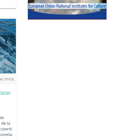
ay 2024
istei
m
de:
 de la
ipanți:
tonella