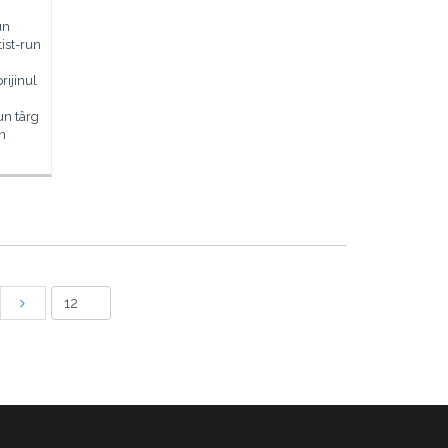
un
tist-run
rijinul
un târg
în