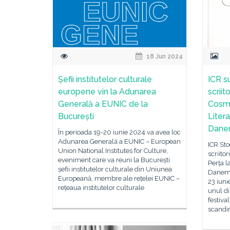
18 Jun 2024
Șefii institutelor culturale
ICR s
europene vin la Adunarea
scrii
Generală a EUNIC de la
Cosmi
București
Liter
Dane
În perioada 19-20 iunie 2024 va avea loc
Adunarea Generală a EUNIC – European
ICR Sto
Union National Institutes for Culture,
scriito
eveniment care va reuni la București
Perța l
șefii institutelor culturale din Uniunea
Danema
Europeană, membre ale rețelei EUNIC –
23 iuni
rețeaua institutelor culturale
unul di
festiva
scandi