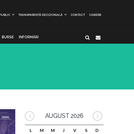
 PUBLIC
TRANSPARENȚĂ DECIZIONALĂ
CONTACT
CARIERE
BURSE
INFORMĂRI
AUGUST 2026
L
M
M
J
V
S
D