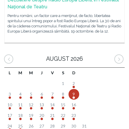
Naţional de Teatru
Pentru români, un factor care a menţinut, de facto, libertatea
spiritului unui întreg popor a fost Radio Europa Liberă. La 30 de ani
de la căderea comunismului, Festivalul Naţional de Teatru şi Radio
Europa Liberă organizează sâmbătă, 19 octombrie, de la 12.
AUGUST 2026
L
M
M
J
V
S
D
1
2
3
4
5
6
7
8
9
10
11
12
13
14
15
16
17
18
19
20
21
22
23
24
25
26
27
28
29
30
31