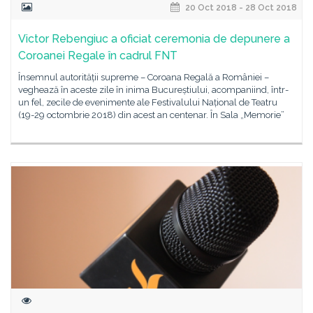
20 Oct 2018 - 28 Oct 2018
Victor Rebengiuc a oficiat ceremonia de depunere a
Coroanei Regale în cadrul FNT
Însemnul autorității supreme – Coroana Regală a României –
veghează în aceste zile în inima Bucureștiului, acompaniind, într-
un fel, zecile de evenimente ale Festivalului Național de Teatru
(19-29 octombrie 2018) din acest an centenar. În Sala „Memorie”