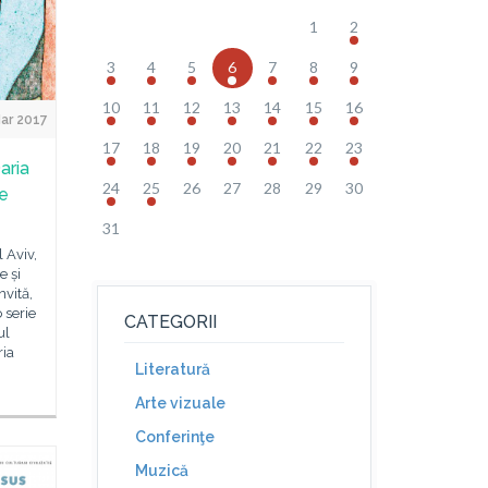
1
2
3
4
5
6
7
8
9
10
11
12
13
14
15
16
ar 2017
17
18
19
20
21
22
23
aria
24
25
26
27
28
29
30
e
31
 Aviv,
e și
nvită,
 serie
CATEGORII
ul
ria
Literatură
Arte vizuale
Conferinţe
Muzică