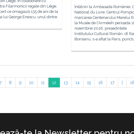
din Liège, în colaborare cu
ra Filarmonicii regale din Liège,
Întâlniri la Ambasada României, 
ert ce omagiază 135 de ani de la
National du Livre, Centrul Pompi
a lui George Enescu, unul dintre
marcarea Centenarului Marelui R
la Musée de l'ArméeȊn perioada 
noiembrie 2016, președintele
Institutului Cultural Român, dl R
Boroianu, s-a aflat la Paris, punct
7
8
9
10
11
12
13
14
15
16
17
|
1
ază-te la Newsletter pentru no