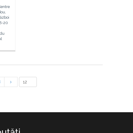
Centre
dou,
ăzboi
18-20
adu
ul
8
utăţi.