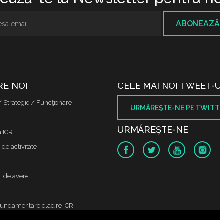
ABONEAZĂ
RE NOI
CELE MAI NOI TWEET-U
/ Strategie / Funcţionare
URMĂREŞTE-NE PE TWITT
URMĂREŞTE-NE
a ICR
de activitate
i de avere
fundamentare cladire ICR