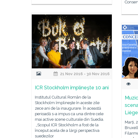
Conser
21 Nov 2016 - 30 Nov 2016
ICR Stockholm împlineşte 10 ani
Institutul Cultural Român de la
Muzic
Stockholm împlineşte în aceste zile
scena
zece ani de la inaugurare. În această
Liège
perioadă s-a impus ca una dintre cele
mai active scene culturale din Suedia.
Marți, 
„Scopul ICR Stockholm a fost de la
Bruxell
început acela de a lărgi perspectiva
Filarmo
suedezilor