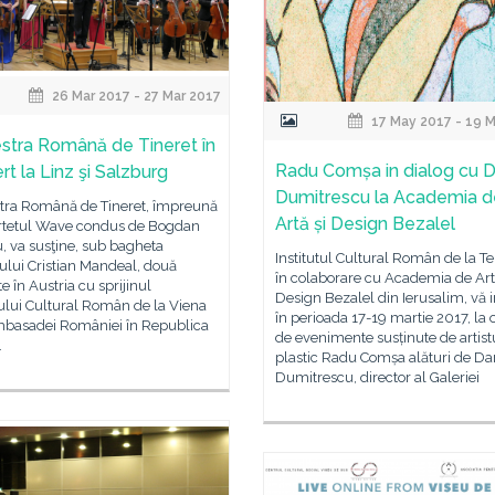
26 Mar 2017 - 27 Mar 2017
17 May 2017 - 19 M
stra Română de Tineret în
Radu Comșa in dialog cu D
rt la Linz şi Salzburg
Dumitrescu la Academia d
tra Română de Tineret, împreună
Artă și Design Bezalel
rtetul Wave condus de Bogdan
, va susţine, sub bagheta
Institutul Cultural Român de la Tel
ului Cristian Mandeal, două
în colaborare cu Academia de Art
e în Austria cu sprijinul
Design Bezalel din Ierusalim, vă i
tului Cultural Român de la Viena
în perioada 17-19 martie 2017, la o
Ambasadei României în Republica
de evenimente susținute de artist
.
plastic Radu Comșa alături de Da
Dumitrescu, director al Galeriei