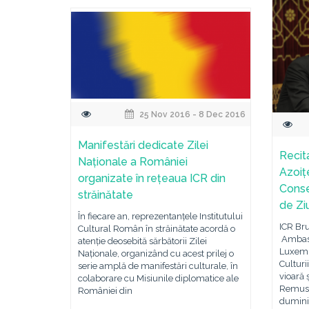
25 Nov 2016 - 8 Dec 2016
Manifestări dedicate Zilei
Recit
Naționale a României
Azoiț
organizate în rețeaua ICR din
Conse
străinătate
de Ziu
În fiecare an, reprezentanțele Institutului
ICR Bru
Cultural Român în străinătate acordă o
Ambasa
atenție deosebită sărbătorii Zilei
Luxemb
Naționale, organizând cu acest prilej o
Culturi
serie amplă de manifestări culturale, în
vioară ș
colaborare cu Misiunile diplomatice ale
Remus A
României din
duminic