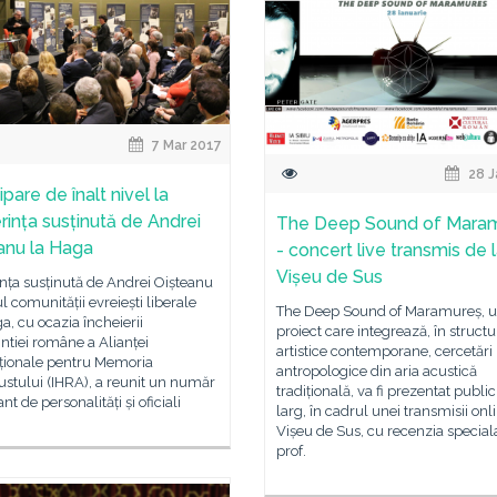
7 Mar 2017
28 J
ipare de înalt nivel la
rința susținută de Andrei
The Deep Sound of Mara
anu la Haga
- concert live transmis de 
Vișeu de Sus
nța susținută de Andrei Oișteanu
ul comunității evreiești liberale
The Deep Sound of Maramureș, 
a, cu ocazia încheierii
proiect care integrează, în structu
ntiei române a Alianței
artistice contemporane, cercetări
aționale pentru Memoria
antropologice din aria acustică
stului (IHRA), a reunit un număr
tradițională, va fi prezentat public
nt de personalități și oficiali
larg, în cadrul unei transmisii onl
Vișeu de Sus, cu recenzia special
prof.