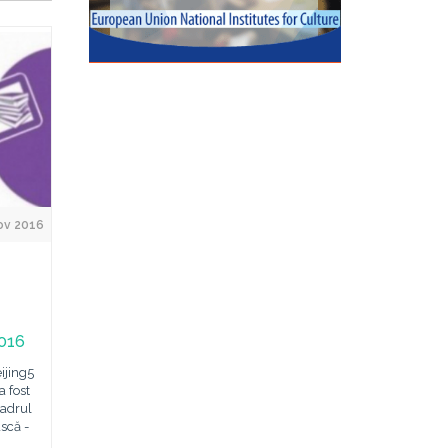
ov 2016
2016
ijing5
a fost
cadrul
scă -