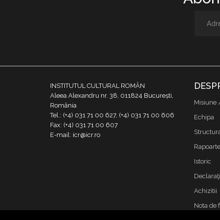
DESP
INSTITUTUL CULTURAL ROMÂN
Aleea Alexandru nr. 38, 011824 București,
Misiune 
România
Tel.: (+4) 031 71 00 627, (+4) 031 71 00 606
Echipa
Fax: (+4) 031 71 00 607
Structur
E-mail: icr@icr.ro
Rapoarte 
Istoric
Declaraţi
Achizitii
Nota de 