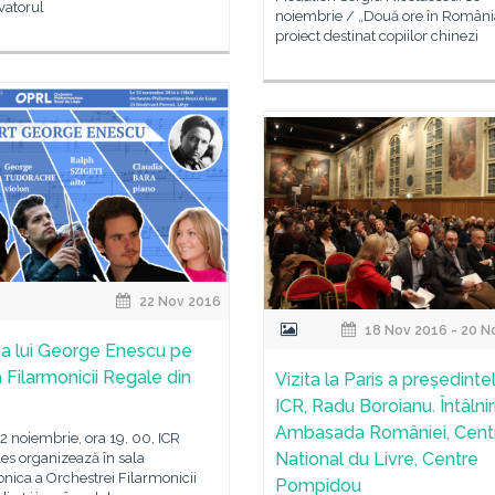
vatorul
noiembrie / „Două ore în Români
proiect destinat copiilor chinezi
22 Nov 2016
18 Nov 2016 - 20 N
a lui George Enescu pe
 Filarmonicii Regale din
Vizita la Paris a președintel
ICR, Radu Boroianu. Întâlniri
Ambasada României, Cent
22 noiembrie, ora 19. 00, ICR
National du Livre, Centre
es organizează în sala
nica a Orchestrei Filarmonicii
Pompidou