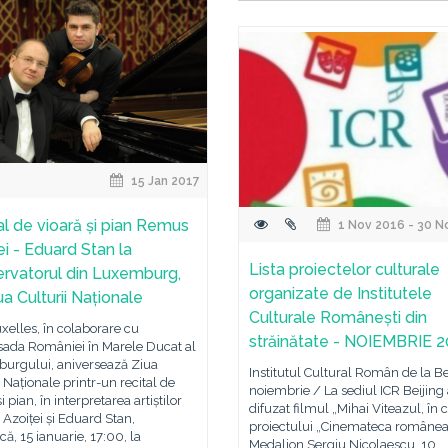
15 Jan 2017
al de vioară și pian Remus
1 Nov 2016 - 30 N
ei - Eduard Stan la
Lista proiectelor culturale
rvatorul din Luxemburg,
organizate de Institutele
a Culturii Naționale
Culturale Românești din
xelles, în colaborare cu
străinătate - NOIEMBRIE 
da României în Marele Ducat al
urgului, aniversează Ziua
Institutul Cultural Român de la Be
i Naționale printr-un recital de
noiembrie / La sediul ICR Beijing 
i pian, în interpretarea artiștilor
difuzat filmul „Mihai Viteazul, în 
zoiței și Eduard Stan,
proiectului „Cinemateca românea
ă, 15 ianuarie, 17:00, la
Medalion Sergiu Nicolaescu. 10