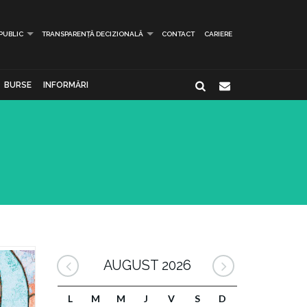
 PUBLIC
TRANSPARENȚĂ DECIZIONALĂ
CONTACT
CARIERE
BURSE
INFORMĂRI
AUGUST 2026
L
M
M
J
V
S
D