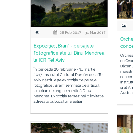
28 Feb 2017 - 31 Mar 2017
Orche
Expoziție: „Bran” - peisajele
conce
fotografice ale lui Dinu Mendrea
Orches
la ICR Tel Aviv
cu Cva
Băcanu
În perioada 28 februarie - 31 martie
maestr
2017, Institutul Cultural Român de la Tel
concert
Aviv găzduiește expoziția de peisaje
Institu
fotografice „Bran” semnată de artistul
şi al 
israelian de origine română Dinu
Austria
Mendrea. Expoziția reprezintă o invitație
adresată publicului israelian