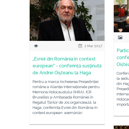
2 Mar 2017
Partic
confe
„Evreii din România în context
Oiște
european” - conferință susţinută
de Andrei Oişteanu la Haga
Conferi
la sedi
Pentru a marca încheierea Președinției
din Hag
române a Alianței Internaționale pentru
Președi
Memoria Holocaustului (IHRA), ICR
Intern
Bruxelles și Ambasada României în
Holocau
Regatul Țărilor de Jos organizează, la
importa
Haga, conferința Evreii din România în
context european: asemănări