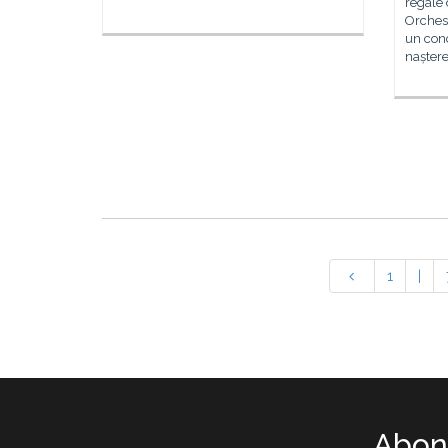
regale 
Orchest
un conc
naștere
1
|
Abone