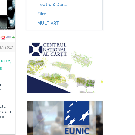
Teatru & Dans
Film
MULTIART
an 2017
mureș
la
un
ri
ului
ine din
a a