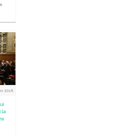
a,
ov 2016
ui
 la
re