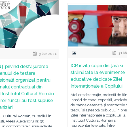
31 M
3 Jun 2024
ICR invită copiii din țară și
 privind desfășurarea
străinătate la evenimente
nului de testare
educative dedicate Zilei
sională organizat pentru
Internaționale a Copilului
nalul contractual din
l Institutul Cultural Român
Ateliere de creație, proiecții de fil
lansări de carte, expoziții, worksh
ăror funcții au fost supuse
de bandă desenată și spectacole 
nizării
teatru își așteaptă publicul, în pr
Zilei Internaționale a Copilului, la
tul Cultural Român, cu sediul în
Institutul Cultural Român și
ti, Aleea Alexandru nr. 38,
reprezentanțele sale. Între
1, în conformitate cuprevederile