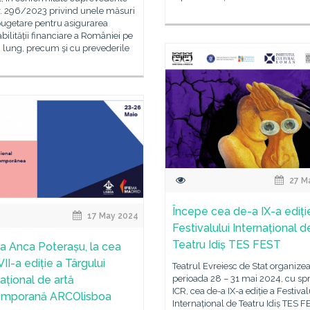
r. 296/2023 privind unele măsuri
bugetare pentru asigurarea
bilității financiare a României pe
 lung, precum şi cu prevederile
27 M
Începe cea de-a IX-a ediți
17 May 2024
Festivalului Internațional d
Teatru Idiș TES FEST
ia Anca Poterașu, la cea
II-a ediție a Târgului
Teatrul Evreiesc de Stat organizea
ațional de artă
perioada 28 – 31 mai 2024, cu spr
ICR, cea de-a IX-a ediție a Festival
emporană ARCOlisboa
Internațional de Teatru Idiș TES F