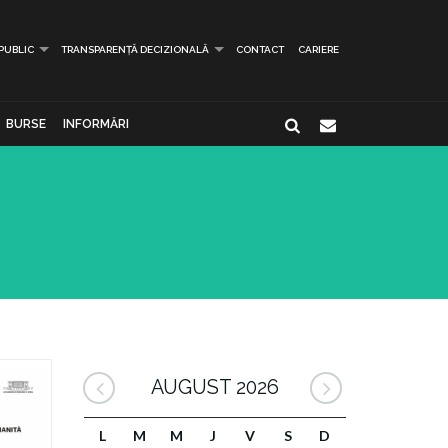
 PUBLIC
TRANSPARENȚĂ DECIZIONALĂ
CONTACT
CARIERE
BURSE
INFORMĂRI
AUGUST 2026
L
M
M
J
V
S
D