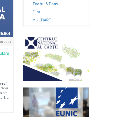
Teatru & Dans
Film
MULTIART
un 2024
ulare
nia”,
are va
a ora
 „I. L.