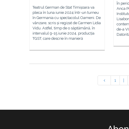
În peri
Teatrul German de Stat Timișoara va
Anca Po
pleca în luna iunie 2024 într-un turneu
Institu
în Germania cu spectacolul Oameni. De
Lisabon
vânzare, scris și regizat de Carmen Lidia
contem
Vidu. Astfel, timp de o săptămână, în
de-a VI
intervalul 9-15 iunie 2024, producția
Datorit
TGST, care descrie în manieră
1
|
Abone