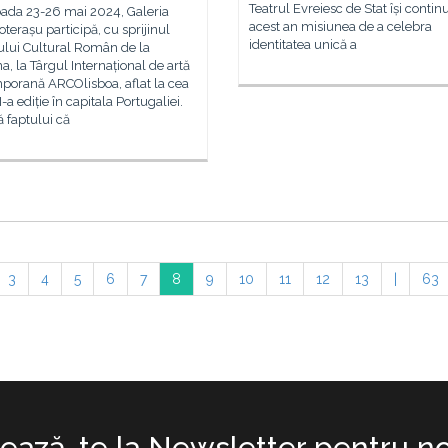
Teatrul Evreiesc de Stat își continu
oada 23-26 mai 2024, Galeria
acest an misiunea de a celebra
terașu participă, cu sprijinul
identitatea unică a
tului Cultural Român de la
a, la Târgul Internațional de artă
porană ARCOlisboa, aflat la cea
I-a ediție în capitala Portugaliei.
ă faptului că
3
4
5
6
7
8
9
10
11
12
13
|
63
ază-te la Newsletter pentru no