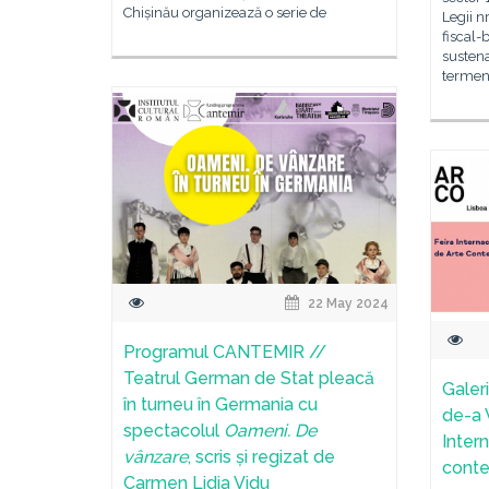
Chișinău organizează o serie de
Legii n
fiscal-
sustena
termen
22 May 2024
Programul CANTEMIR //
Teatrul German de Stat pleacă
Galer
în turneu în Germania cu
de-a V
spectacolul
Oameni. De
Intern
vânzare
, scris și regizat de
cont
Carmen Lidia Vidu