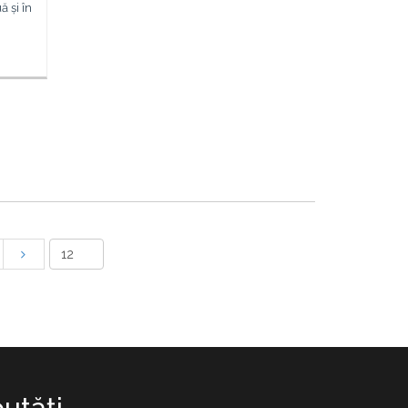
ă și în
utăţi.