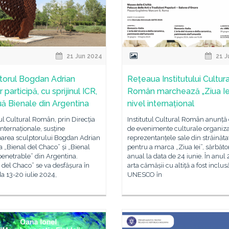
21 Jun 2024
21 J
torul Bogdan Adrian
Rețeaua Institutului Cultura
 participă, cu sprijinul ICR,
Român marchează „Ziua Iei
uă Bienale din Argentina
nivel internațional
tul Cultural Român, prin Direcția
Institutul Cultural Român anunță 
 Internaționale, susține
de evenimente culturale organiza
parea sculptorului Bogdan Adrian
reprezentanțele sale din străinăta
la „Bienal del Chaco” și „Bienal
pentru a marca „Ziua Iei”, sărbător
enetrable” din Argentina.
anual la data de 24 iunie. În anul
 del Chaco” se va desfășura în
arta cămășii cu altiță a fost inclus
a 13-20 iulie 2024,
UNESCO în