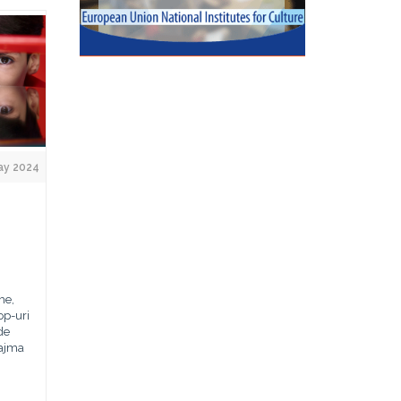
ay 2024
me,
op-uri
de
eajma