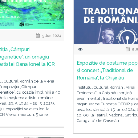
5 Jun 2024
iția „Câmpuri
5 J
genetice”, un omagiu
Expoziție de costume pop
rtistei Oana Ionel la ICR
și concert „Tradițional de
România”, la Chișinău
tul Cultural Român de la Viena
ă expoziția „Câmpuri
Institutul Cultural Român „Mihai
netice”, cu ocazia împlinirii a 40
Eminescu” la Chişinău sprijină
de la nașterea artistei române
evenimentul „Tradițional de Româ
nel (29. 5. 1984 – 28. 5. 2023).
organizat de Fundația OEDIP și c
jul expoziției va avea loc, la
avea loc sâmbătă, 15 iunie 2024, l
ICR Viena, miercuri, 5 iunie
18. 00, la Teatrul National Satiricus
Caragiale” din Chișinău.