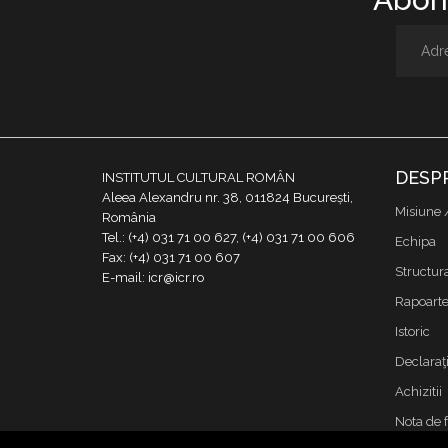
DESP
INSTITUTUL CULTURAL ROMÂN
Aleea Alexandru nr. 38, 011824 București,
Misiune 
România
Tel.: (+4) 031 71 00 627, (+4) 031 71 00 606
Echipa
Fax: (+4) 031 71 00 607
Structur
E-mail: icr@icr.ro
Rapoarte 
Istoric
Declaraţi
Achizitii
Nota de 