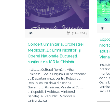
7 Jun 2024
Expoz
Concert umanitar al Orchestrei
morfo
Medicilor „Dr. Ermil Nichifor” și
adus a
Operei Naționale București,
Viena
susținut de ICR la Chișinău
Institu
prezint
Institutul Cultural Român „Mihai
morfoge
Eminescu” de la Chișinău, în parteneriat
de ani 
cu Departamentul pentru Relația cu
Oana Io
Republica Moldova din cadrul
Vernisa
Guvernului României, Ministerul Culturii
sediul 
al Republicii Moldova, Ministerul
Sănătății al Republicii Moldova și
Universitatea