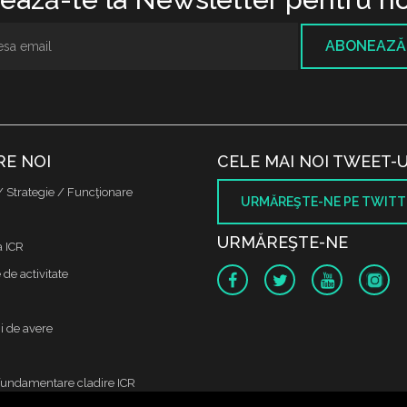
ABONEAZĂ
RE NOI
CELE MAI NOI TWEET-U
/ Strategie / Funcţionare
URMĂREŞTE-NE PE TWITT
URMĂREŞTE-NE
a ICR
de activitate
i de avere
fundamentare cladire ICR