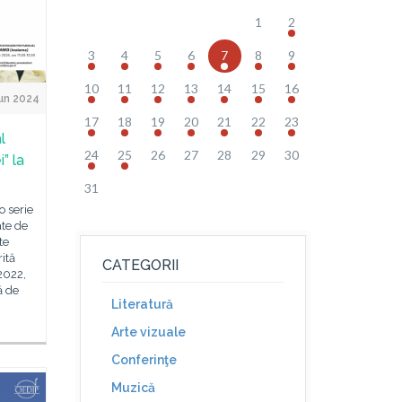
1
2
3
4
5
6
7
8
9
10
11
12
13
14
15
16
un 2024
17
18
19
20
21
22
23
l
24
25
26
27
28
29
30
” la
31
o serie
te de
te
ită
CATEGORII
 2022,
ă de
Literatură
Arte vizuale
Conferinţe
Muzică