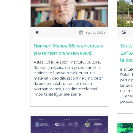
19 Jul 2024
Norman Manea 88: o aniversare
Sculp
și o rememorare necesară
Lefter
la do
Astăzi, 19 iulie 2024, Institutul Cultural
Român și rețeaua de reprezentanțe în
Institu
străinătate îl aniversează, printr-un
Relații
material video difuzat online timp de 24
partici
de ore, pe celebrul scriitor român
Lefter 
Norman Manea, una dintre cele mai
del Imp
importante figuri ale scenei
„Bienal
perioad