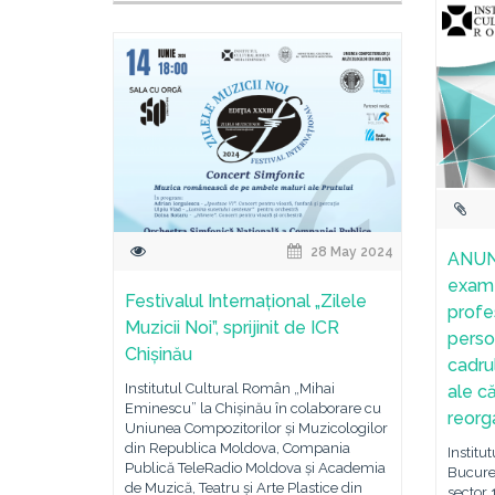
28 May 2024
ANUNȚ
exame
Festivalul Internațional „Zilele
profe
Muzicii Noi”, sprijinit de ICR
perso
Chișinău
cadru
Institutul Cultural Român „Mihai
ale c
Eminescu” la Chișinău în colaborare cu
reorga
Uniunea Compozitorilor și Muzicologilor
din Republica Moldova, Compania
Institu
Publică TeleRadio Moldova și Academia
Bucureș
de Muzică, Teatru și Arte Plastice din
sector 