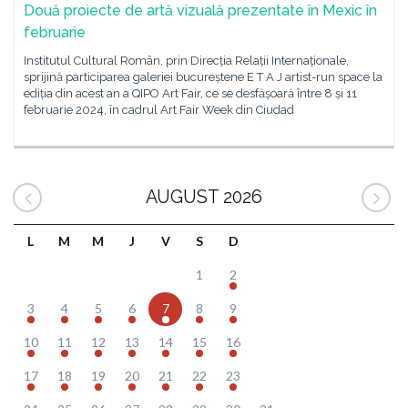
Două proiecte de artă vizuală prezentate în Mexic în
februarie
Institutul Cultural Român, prin Direcția Relații Internaționale,
sprijină participarea galeriei bucureștene E T A J artist-run space la
ediția din acest an a QIPO Art Fair, ce se desfășoară între 8 și 11
februarie 2024, în cadrul Art Fair Week din Ciudad
AUGUST 2026
L
M
M
J
V
S
D
1
2
3
4
5
6
7
8
9
10
11
12
13
14
15
16
17
18
19
20
21
22
23