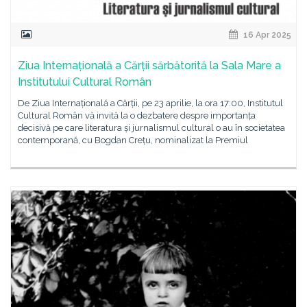
16 Apr 2025
Ziua Internațională a Cărții sărbătorită la Sala Mare a
Institutului Cultural Român
De Ziua Internațională a Cărții, pe 23 aprilie, la ora 17:00, Institutul
Cultural Român vă invită la o dezbatere despre importanța
decisivă pe care literatura și jurnalismul cultural o au în societatea
contemporană, cu Bogdan Crețu, nominalizat la Premiul