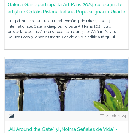
Galeria Gaep participă la Art Paris 2024 cu lucrări ale
artiștilor Cătălin Pîslaru, Raluca Popa și Ignacio Uriarte
Cu sprijinul Institutului Cultural Român, prin Direcția Relații
Internaționale, Galeria Gaep participă la Art Paris 2024 cu o
prezentare de lucrări noi și recente ale artiștilor Cătălin Pîslaru,
Raluca Popa și Ignacio Uriarte. Cea de-a 26-a ediție a târgului
8 Feb 2024
„All Around the Gate” și „Noima Señales de Vida” -