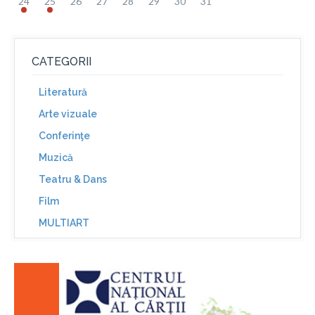
24
25
26
27
28
29
30
31
CATEGORII
Literatură
Arte vizuale
Conferinţe
Muzică
Teatru & Dans
Film
MULTIART