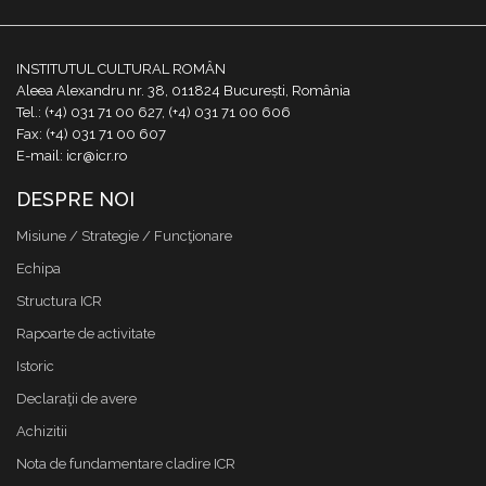
INSTITUTUL CULTURAL ROMÂN
Aleea Alexandru nr. 38, 011824 București, România
Tel.: (+4) 031 71 00 627, (+4) 031 71 00 606
Fax: (+4) 031 71 00 607
E-mail: icr@icr.ro
DESPRE NOI
Misiune / Strategie / Funcţionare
Echipa
Structura ICR
Rapoarte de activitate
Istoric
Declaraţii de avere
Achizitii
Nota de fundamentare cladire ICR