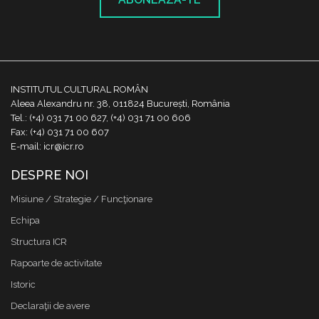
INSTITUTUL CULTURAL ROMÂN
Aleea Alexandru nr. 38, 011824 București, România
Tel.: (+4) 031 71 00 627, (+4) 031 71 00 606
Fax: (+4) 031 71 00 607
E-mail: icr@icr.ro
DESPRE NOI
Misiune / Strategie / Funcţionare
Echipa
Structura ICR
Rapoarte de activitate
Istoric
Declaraţii de avere