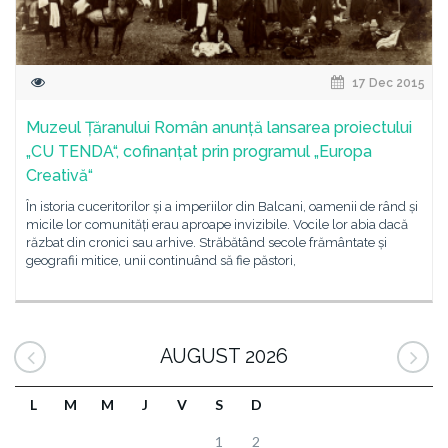
17 Dec 2015
Muzeul Țăranului Român anunță lansarea proiectului
„CU TENDA“, cofinanțat prin programul „Europa
Creativă“
În istoria cuceritorilor și a imperiilor din Balcani, oamenii de rând și
micile lor comunități erau aproape invizibile. Vocile lor abia dacă
răzbat din cronici sau arhive. Străbătând secole frământate și
geografii mitice, unii continuând să fie păstori,
AUGUST 2026
L
M
M
J
V
S
D
1
2