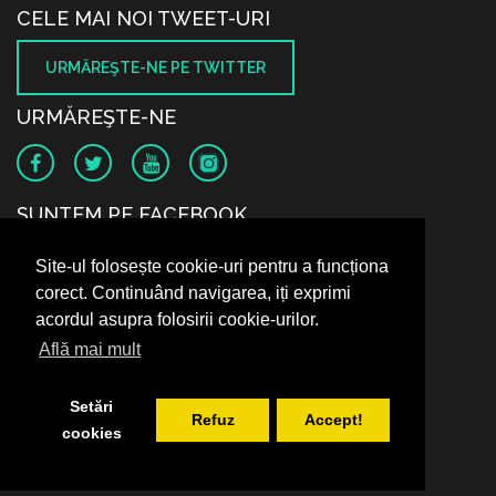
CELE MAI NOI TWEET-URI
URMĂREŞTE-NE PE TWITTER
URMĂREŞTE-NE
SUNTEM PE FACEBOOK
Site-ul folosește cookie-uri pentru a funcționa
corect. Continuând navigarea, iți exprimi
acordul asupra folosirii cookie-urilor.
Află mai mult
Setări
Refuz
Accept!
cookies