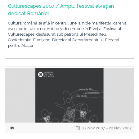
Culturescapes 2007 / Amplu festival elveţian
dedicat României
Cultura română se află în centrul unei ample manifestări care va
avea loc în lunile noiembrie şi decembrie în Elveţia: Festivalul
Culturescapes, desfăşurat sub patronajul Preşedintelui
Confederaţiei Elveţiene, Director al Departamentului Federal
pentru Afaceri
22 Nov 2007 - 22 Nov 2007