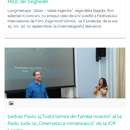
Mozi, din Seghedin
Lungmetrajul „Valan – Valea îngerilor”, regia Béla Bagota, film
selectat în concurs, cu prilejul celei de-a IV-a ediții a Festivalului
Internațional de Film Zsigmond Vilmos, va fi proiectat, de la ora
19. 00, joi, 10 septembrie, la Cinematograful Belvárosi
Șerban Pavlu și„Toată lumea din familia noastră” al lui
Radu Jude, la „Cinemateca românească” de la ICR