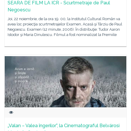
SEARA DE FILM LA ICR - Scurtmetraje de Paul
Negoescu
Joi, 22 noiembrie, de la ora 19. 00, la Institutul Cultural Român va
avea loc proiecţia scurtmetrajelor Examen, Acasă şi Târziu de Paul
Negoescu. Examen (12 minute, 2006). În distribuţie: Tudor Aaron
Istodor şi Maria Dinulescu. Filmul a fost nominalizat la Premiile
„Valan – Valea îngerilor”, la Cinematograful Belvárosi