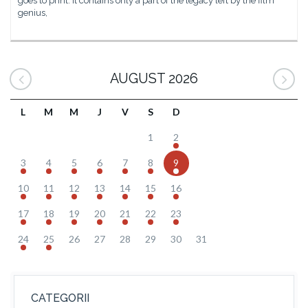
goes to print. It contains only a part of the legacy left by the film
genius,
AUGUST 2026
L
M
M
J
V
S
D
1
2
3
4
5
6
7
8
9
10
11
12
13
14
15
16
17
18
19
20
21
22
23
24
25
26
27
28
29
30
31
CATEGORII