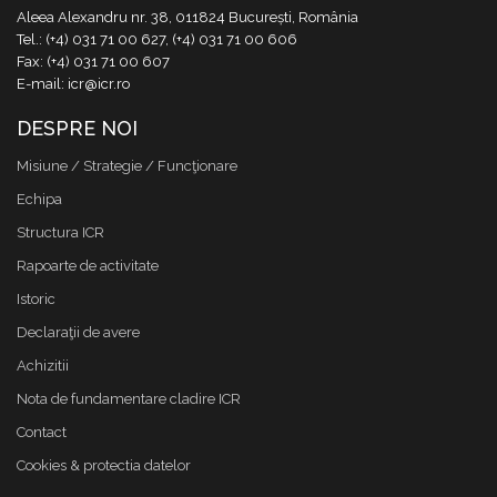
Aleea Alexandru nr. 38, 011824 București, România
Tel.: (+4) 031 71 00 627, (+4) 031 71 00 606
Fax: (+4) 031 71 00 607
E-mail: icr@icr.ro
DESPRE NOI
Misiune / Strategie / Funcţionare
Echipa
Structura ICR
Rapoarte de activitate
Istoric
Declaraţii de avere
Achizitii
Nota de fundamentare cladire ICR
Contact
Cookies & protectia datelor