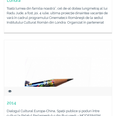
Londra
Toată lumea din familia noastră”, cel de-al doilea lungmetraj al lui
Radu Jude, a fost, joi, 4 iulie, ultima proiecție dinaintea vacanței de
vară în cadrul programului Cinematecii Româneşti de la sediul
Institutului Cultural Român din Londra. Organizat în parteneriat
2014
Dialogul Cultural Europa-China, Spații publice și poduri între
culturi la Palatul Parlamentului din Bucureşti – MODERNISM.