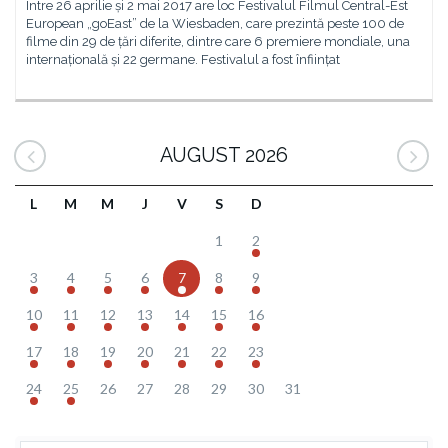
Între 26 aprilie și 2 mai 2017 are loc Festivalul Filmul Central-Est
European „goEast” de la Wiesbaden, care prezintă peste 100 de
filme din 29 de țări diferite, dintre care 6 premiere mondiale, una
internațională și 22 germane. Festivalul a fost înființat
AUGUST 2026
L
M
M
J
V
S
D
1
2
3
4
5
6
7
8
9
10
11
12
13
14
15
16
17
18
19
20
21
22
23
24
25
26
27
28
29
30
31