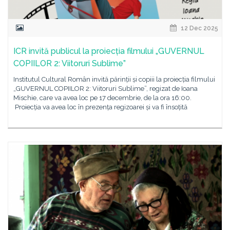
12 Dec 2025
ICR invită publicul la proiecția filmului „GUVERNUL
COPIILOR 2: Viitoruri Sublime”
Institutul Cultural Român invită părinții și copiii la proiecția filmului
„GUVERNUL COPIILOR 2: Viitoruri Sublime”, regizat de Ioana
Mischie, care va avea loc pe 17 decembrie, de la ora 16:00.
Proiecția va avea loc în prezența regizoarei și va fi însoțită