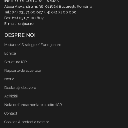
INSTITUTUL CULTURAL ROMÂN
Aleea Alexandru nr. 38, 011824 București, România
Tel.: (+4) 031 71 00 627, (+4) 031 71 00 606
Fax: (+4) 031 71 00 607
E-mail: icr@icr.ro
DESPRE NOI
Misiune / Strategie / Funcţionare
Echipa
Structura ICR
Rapoarte de activitate
Istoric
Declaraţii de avere
Achizitii
Nota de fundamentare cladire ICR
Contact
Cookies & protectia datelor