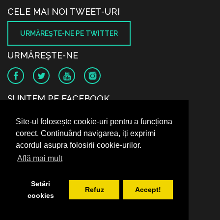
CELE MAI NOI TWEET-URI
URMĂREŞTE-NE PE TWITTER
URMĂREŞTE-NE
SUNTEM PE FACEBOOK
Site-ul folosește cookie-uri pentru a funcționa
corect. Continuând navigarea, iți exprimi
acordul asupra folosirii cookie-urilor.
Află mai mult
Setări
Refuz
Accept!
cookies