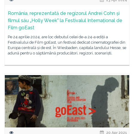
România, reprezentată de regizorul Andrei Cohn și
filmul său „Holly Weekˮ la Festivalul Internațional de
Film goEast
Pe 24 aprilie 2024, are loc debutul celei de-a 24-a ediții a
Festivalului de Film goEast, un festival dedicat cinematografiei din
Europa centrală și de est. În Wiesbaden, capitala landului Hesse, se
adună pentru o săptămână producători, regizori, scenariști,
20 Apr 2021