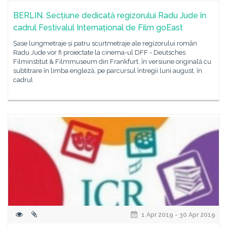
BERLIN. Secțiune dedicată regizorului Radu Jude în
cadrul Festivalul Internațional de Film goEast
Șase lungmetraje și patru scurtmetraje ale regizorului român
Radu Jude vor fi proiectate la cinema-ul DFF - Deutsches
Filminstitut & Filmmuseum din Frankfurt, în versiune originală cu
subtitrare în limba engleză, pe parcursul întregii luni august, în
cadrul
1 Apr 2019 - 30 Apr 2019