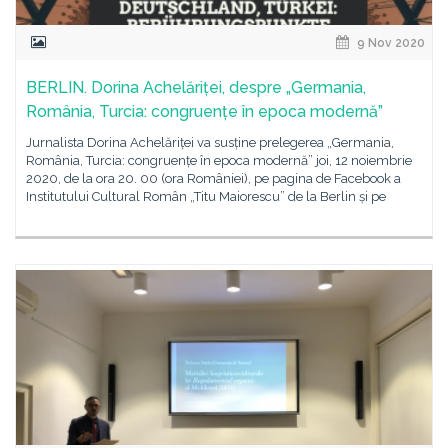
9 Nov 2020
BERLIN. Dorina Achelăriței, despre „Germania,
România, Turcia: congruențe în epoca modernă”
Jurnalista Dorina Achelăriței va susține prelegerea „Germania,
România, Turcia: congruențe în epoca modernă” joi, 12 noiembrie
2020, de la ora 20. 00 (ora României), pe pagina de Facebook a
Institutului Cultural Român „Titu Maiorescu” de la Berlin și pe