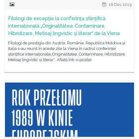
16 Dec 2019
Filologi de excepție la conferința științifică
internațională „Originalitatea. Contaminare,
Hibridizare, Metisaj lingvistic și literar“ de la Viena
Filologi de prestigiu din Austria, România, Republica Moldova și
Italia s-au reunit în aceste zile la Viena în cadrul conferinței
științifice internaționale„Originalitatea. Contaminare, Hibridizare,
Metisaj lingvistic și literar”. Aflată într-o poziție