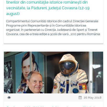
tinerilor din comunităţile istorice româneşti din
vecinătate, la Pădureni, judeţul Covasna (12-19
august)
Compartimentul Comunități Istorice din cadrul Direcției Generale
Programe prin Reprezentanțe și în Comunitățile Istoricea
organizat, în parteneriat cu Direcția Județeană de Sport și Tineret
Covasna, cea de-a treia ediție a şcolii de vară „100 pentru România
26 May 2018