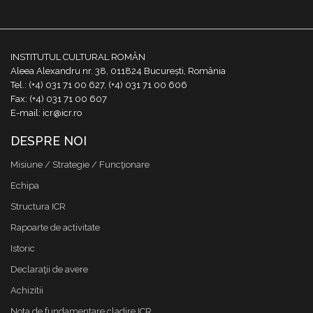
INSTITUTUL CULTURAL ROMÂN
Aleea Alexandru nr. 38, 011824 București, România
Tel.: (+4) 031 71 00 627, (+4) 031 71 00 606
Fax: (+4) 031 71 00 607
E-mail: icr@icr.ro
DESPRE NOI
Misiune / Strategie / Funcţionare
Echipa
Structura ICR
Rapoarte de activitate
Istoric
Declaraţii de avere
Achizitii
Nota de fundamentare cladire ICR