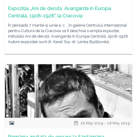
Expoziția „Ani de derută. Avangarda în Europa
Centrală, 1908-1928”, la Cracovia
În perioada 7 martie-9 iunie a. c. , în galeria Centrului Internațional
pentru Cultură de la Cracovia va fi deschisă o amplă expoziție,
intitulată Ani de derută. Avangarda în Europa Centrală, 1908-1928.
Autorii expoziției sunt dr. Karel Srp, dr. Lenka Bydžovská,
16 May 2019 - 18 May 2019
România, invitată de onoare la Săptămâna