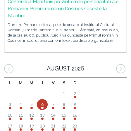
Centenarul Marii Uniri prezintă mari personalități ale
României. Primul român în Cosmos sosește la
Istanbul
Dumitru Prunariu este oaspete de onoare al Institutul Cultural
Român „Dimitrie Cantemir” din Istanbul. Sâmbătă, 26 mai 2018,
de la ora 15. 00, publicul turc îl va cunoaște pe Primul român în
Cosmos, în cadrul unei conferințe extraordinare organizată în
AUGUST 2026
L
M
M
J
V
S
D
1
2
3
4
5
6
7
8
9
10
11
12
13
14
15
16
17
18
19
20
21
22
23