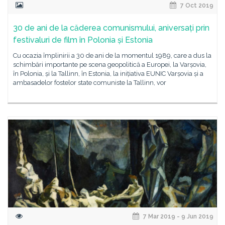
7 Oct 2019
30 de ani de la căderea comunismului, aniversați prin
festivaluri de film în Polonia și Estonia
Cu ocazia împlinirii a 30 de ani de la momentul 1989, care a dus la
schimbări importante pe scena geopolitică a Europei, la Varșovia,
în Polonia, și la Tallinn, în Estonia, la inițiativa EUNIC Varșovia și a
ambasadelor fostelor state comuniste la Tallinn, vor
7 Mar 2019 - 9 Jun 2019