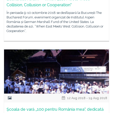
Collision, Collusion or Cooperation”
În perioada 9-10 octombrie 2018 se desfășoară la București The
Bucharest Forum, eveniment organizat de Institutul Aspen
România și German Marshall Fund of the United States. La
dezbaterea de azi, ”When East Meets West: Collision, Collusion or
Cooperation”,
12 Aug 2018 - 19 Aug 2018
Școala de vară „100 pentru România mea”, dedicată