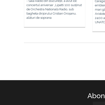
- Sala Radio din București, a avut loc
Caragi
concertul aniversar „Lipatti 100 susținut
emblem
de Orchestra Natională Radio, sub
mari gân
bagheta dirijorului Cristian Oroșanu,
Aristot
alături de soprana
2400 an
UNATC 
Abone