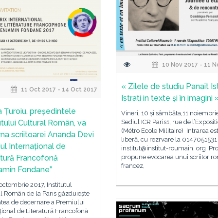
10 Nov 2017 - 11 N
« Zilele de studiu Panait Istr
11 Oct 2017 - 14 Oct 2017
Istrati in texte și în imagini 
a Țuroiu, președintele
Vineri, 10 și sâmbăta,11 noiembri
utului Cultural Român, va
Sediul ICR Paris1, rue de l’Exposit
(Métro Ecole Militaire) Intrarea es
na scriitoarei Ananda Devi
liberă, cu rezrvare la 0147051531
ul Internațional de
institut@institut-roumain. org Pro
atură Francofonă
propune evocarea unui scriitor r
francez,
amin Fondane”
 octombrie 2017, Institutul
l Român de la Paris găzduiește
tatea de decernare a Premiului
țional de Literatură Francofonă