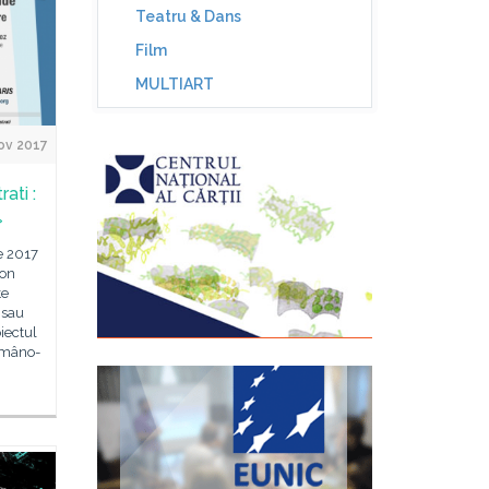
Teatru & Dans
Film
MULTIART
ov 2017
ati :
»
e 2017
ion
te
 sau
iectul
omâno-