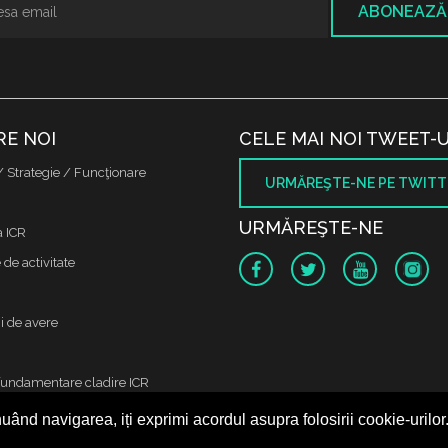
ABONEAZĂ
RE NOI
CELE MAI NOI TWEET-U
/ Strategie / Funcţionare
URMĂREŞTE-NE PE TWITT
URMĂREŞTE-NE
a ICR
de activitate
i de avere
fundamentare cladire ICR
uând navigarea, iți exprimi acordul asupra folosirii cookie-urilor
 protectia datelor