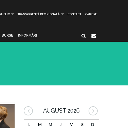
 PUBLIC
TRANSPARENȚĂ DECIZIONALĂ
CONTACT
CARIERE
BURSE
INFORMĂRI
AUGUST 2026
L
M
M
J
V
S
D