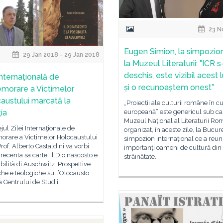
23 N
Eugen Simion, la simpozio
29 Jan 2018 - 29 Jan 2018
la Muzeul Literaturii: "ICR s
deschis, este vizibil acest 
Internaţională de
și o recunoaștem onest”
orare a Victimelor
austului marcată la
„Proiecții ale culturii române în c
ia
europeană” este genericul sub ca
Muzeul Național al Literaturii Ro
ejul Zilei Internaţionale de
organizat, în aceste zile, la Bucure
rare a Victimelor Holocaustului
simpozion internațional ce a reun
rof. Alberto Castaldini va vorbi
importanți oameni de cultură din ț
recenta sa carte: Il Dio nascosto e
străinătate.
ibilità di Auschwitz. Prospettive
iche e teologiche sull’Olocausto
a Centrului de Studii