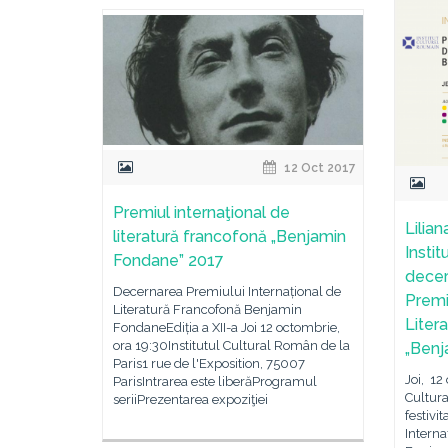
12 Oct 2017
Premiul internaţional de
Lilian
literatură francofonă „Benjamin
Instit
Fondane” 2017
decer
Decernarea Premiului Internațional de
Premi
Literatură Francofonă Benjamin
Liter
FondaneEdiția a XII-a Joi 12 octombrie,
ora 19:30Institutul Cultural Român de la
„Benj
Paris1 rue de l'Exposition, 75007
Joi, 12
ParisIntrarea este liberăProgramul
Cultura
seriiPrezentarea expoziţiei
festivi
Interna