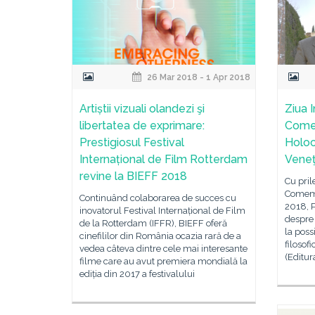
26 Mar 2018 - 1 Apr 2018
Artiștii vizuali olandezi şi
Ziua 
libertatea de exprimare:
Comem
Prestigiosul Festival
Holoc
Internațional de Film Rotterdam
Veneţ
revine la BIEFF 2018
Cu pril
Comemo
Continuând colaborarea de succes cu
2018, P
inovatorul Festival Internațional de Film
despre 
de la Rotterdam (IFFR), BIEFF oferă
la poss
cinefililor din România ocazia rară de a
filosof
vedea câteva dintre cele mai interesante
(Editur
filme care au avut premiera mondială la
ediția din 2017 a festivalului