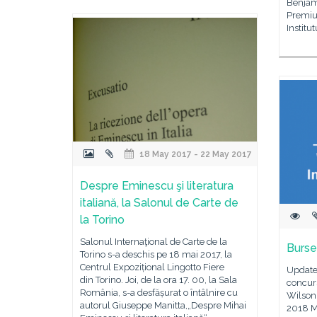
Benjami
Premiul
Institu
18 May 2017 - 22 May 2017
Despre Eminescu şi literatura
italiană, la Salonul de Carte de
la Torino
Salonul Internaţional de Carte de la
Burse
Torino s-a deschis pe 18 mai 2017, la
Centrul Expozițional Lingotto Fiere
Update
din Torino. Joi, de la ora 17. 00, la Sala
concur
România, s-a desfășurat o întâlnire cu
Wilson 
autorul Giuseppe Manitta,„Despre Mihai
2018 Me