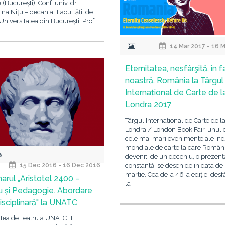
 (București): Conf. univ. dr.
ina Nițu – decan al Facultății de
, Universitatea din București; Prof.
14 Mar 2017 - 16 
Eternitatea, nesfârşită, în f
noastră. România la Târgul
Internațional de Carte de l
Londra 2017
Târgul Internațional de Carte de l
Londra / London Book Fair, unul 
cele mai mari evenimente ale indu
mondiale de carte la care Român
devenit, de un deceniu, o prezenț
constantă, se deschide în data de
15 Dec 2016 - 16 Dec 2016
martie. Cea de-a 46-a ediție, desf
arul „Aristotel 2400 –
la
u și Pedagogie. Abordare
disciplinară" la UNATC
tea de Teatru a UNATC „I. L.