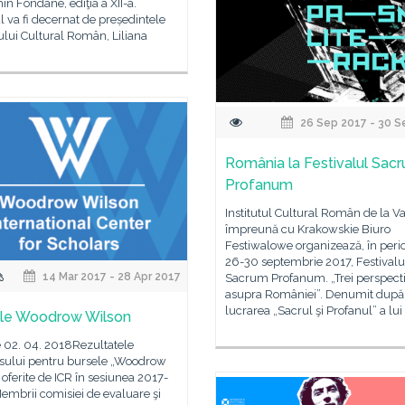
n Fondane, ediţia a XII-a.
 va fi decernat de președintele
tului Cultural Român, Liliana
26 Sep 2017 - 30 S
România la Festivalul Sac
Profanum
Institutul Cultural Român de la V
împreună cu Krakowskie Biuro
Festiwalowe organizează, în peri
26-30 septembrie 2017, Festivalu
14 Mar 2017 - 28 Apr 2017
Sacrum Profanum. „Trei perspect
asupra României”. Denumit după
lucrarea „Sacrul şi Profanul” a lu
le Woodrow Wilson
 02. 04. 2018Rezultatele
sului pentru bursele „Woodrow
oferite de ICR în sesiunea 2017-
mbrii comisiei de evaluare şi