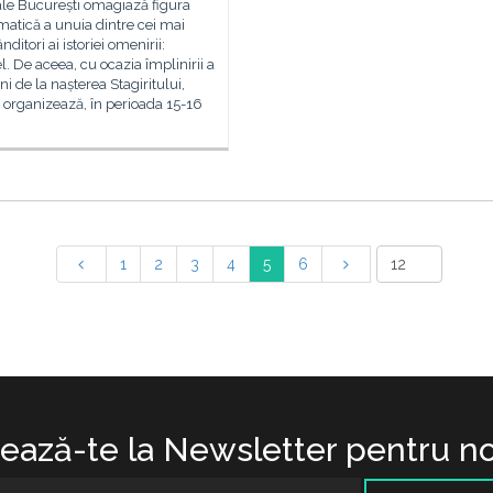
ale București omagiază figura
atică a unuia dintre cei mai
ditori ai istoriei omenirii:
el. De aceea, cu ocazia împlinirii a
i de la nașterea Stagiritului,
organizează, în perioada 15-16
1
2
3
4
5
6
ază-te la Newsletter pentru no