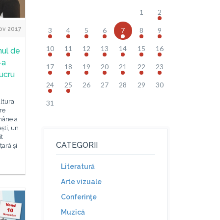
1
2
ov 2017
3
4
5
6
7
8
9
10
11
12
13
14
15
16
nul de
-a
17
18
19
20
21
22
23
lucru
24
25
26
27
28
29
30
ultura
31
re
mâne a
ști, un
it
CATEGORII
ară și
Literatură
Arte vizuale
Conferinţe
Muzică