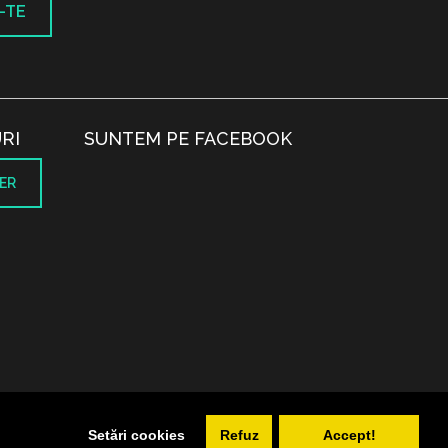
-TE
RI
SUNTEM PE FACEBOOK
ER
.
Setări cookies
Refuz
Accept!