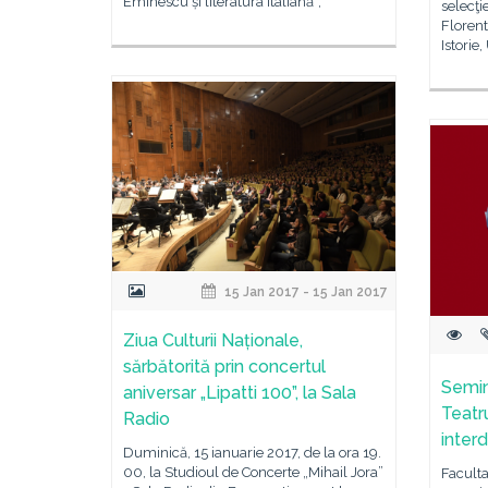
Eminescu și literatura italiană“,
selecţie
Florent
Istorie
15 Jan 2017 - 15 Jan 2017
Ziua Culturii Naționale,
sărbătorită prin concertul
Semin
aniversar „Lipatti 100”, la Sala
Teatr
Radio
inter
Duminică, 15 ianuarie 2017, de la ora 19.
00, la Studioul de Concerte „Mihail Jora”
Faculta