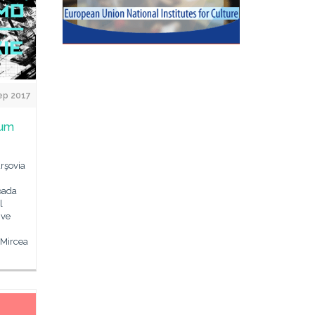
ep 2017
rum
arşovia
oada
l
ive
i Mircea