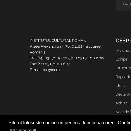
DESP
INSTITUTUL CULTURAL ROMÂN
Aleea Alexandru nr. 38, 011824 București,
Misiune 
România
Tel.: (+4) 031 71 00 627, (+4) 031 71 00 606
Echipa
Fax: (+4) 031 71 00 607
Structur
E-mail: icr@icr.ro
Rapoarte 
Istoric
Declaraţi
Achizitii
Nota de 
Contact
Site-ul folosește cookie-uri pentru a funcționa corect. Contin
Cookies &
Află mai mult