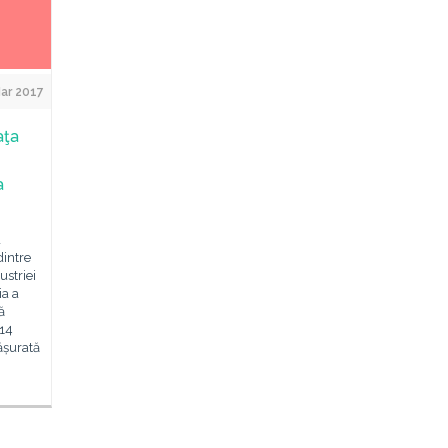
Mar 2017
aţa
a
a
dintre
striei
ia a
ă
 14
ășurată