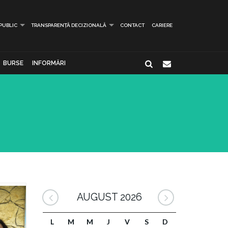
 PUBLIC
TRANSPARENȚĂ DECIZIONALĂ
CONTACT
CARIERE
BURSE
INFORMĂRI
AUGUST 2026
L
M
M
J
V
S
D