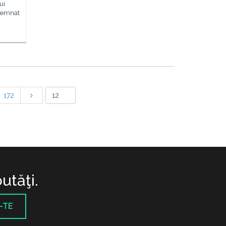
ui
 semnat
172
utăţi.
-TE