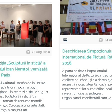
24 A
Deschiderea Simpozionulu
22 Aug 2018
Internațional de Pictură, R
ţia „Sculptură în sticlă" a
2018
ului Ioan Nemțoi, vernisată
A patra ediție a Simpozionului
 Paris
Internaţional de Pictură din cadru
Atelierelor Brâncuşi s-a deschis jo
tul Cultural Român de la Paris a
august, în localitatea Rânca, în p
rat într-un mod mai puţin
reprezentanților autorităților loca
ional, în seara zilei de 22 august,
nivel municipal și județean.
a „Sculptură în sticlă ”, a
Organizatorii manifestării sunt Ce
ului român de renume mondial
mţoi. Cu ocazia unui artist talk,
mţoi a susţinut un