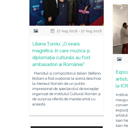
27 Aug 2018 - 27 Aug 2018
Liliana Țuroiu: „O seară
magnifică, în care muzica şi
diplomaţia culturală au fost
ambasadori ai României”
Expozi
Pianistul și compozitorul italian Stefano
Bollani a fost ovaționat la scenă deschisă
artist
la Ateneul Român de un public
la ICR
impresionat de spectacolul de excepție
organizat de Institutul Cultural Român şi
Institu
de surpriza oferită de marele artist cu
inaugu
această
convenţ
expoziţi
artist
Ioan Ne
Ioan Ne