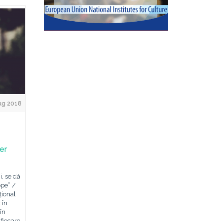
Aug 2018
er
i, se dă
ope” /
țional
 în
în
 fiecare