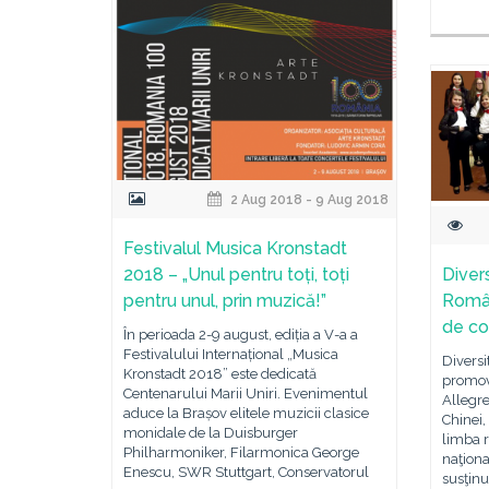
2 Aug 2018 - 9 Aug 2018
Festivalul Musica Kronstadt
2018 – „Unul pentru toți, toți
Divers
pentru unul, prin muzică!”
Român
de co
În perioada 2-9 august, ediția a V-a a
Festivalului Internațional „Musica
Diversi
Kronstadt 2018” este dedicată
promova
Centenarului Marii Uniri. Evenimentul
Allegre
aduce la Brașov elitele muzicii clasice
Chinei,
monidale de la Duisburger
limba r
Philharmoniker, Filarmonica George
naţiona
Enescu, SWR Stuttgart, Conservatorul
susţinu