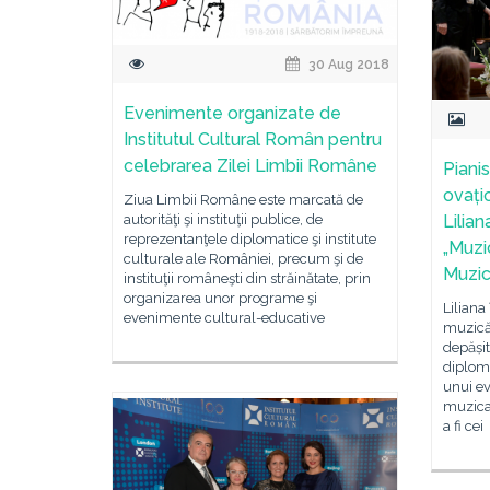
30 Aug 2018
Evenimente organizate de
Institutul Cultural Român pentru
celebrarea Zilei Limbii Române
Pianis
ovați
Ziua Limbii Române este marcată de
autorităţi şi instituţii publice, de
Lilian
reprezentanţele diplomatice şi institute
„Muzi
culturale ale României, precum şi de
Muzic
instituţii româneşti din străinătate, prin
organizarea unor programe şi
Liliana
evenimente cultural-educative
muzică 
depășit
diploma
unui e
muzica 
a fi cei