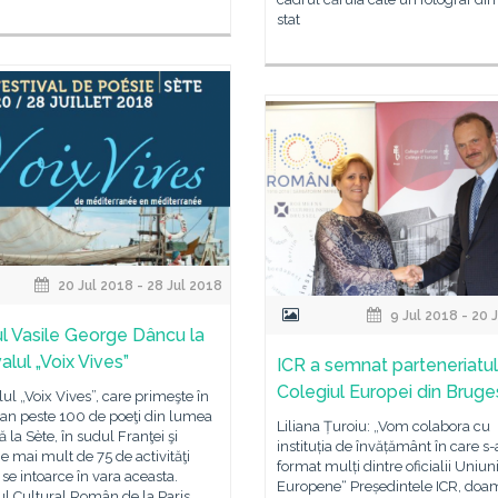
stat
20 Jul 2018 - 28 Jul 2018
9 Jul 2018 - 20 
l Vasile George Dâncu la
alul „Voix Vives”
ICR a semnat parteneriatul
Colegiul Europei din Bruge
lul „Voix Vives”, care primeşte în
 an peste 100 de poeţi din lumea
Liliana Țuroiu: „Vom colabora cu
ă la Sète, în sudul Franţei şi
instituția de învățământ în care s
 mai mult de 75 de activităţi
format mulți dintre oficialii Uniuni
, se intoarce în vara aceasta.
Europene“ Președintele ICR, do
tul Cultural Român de la Paris