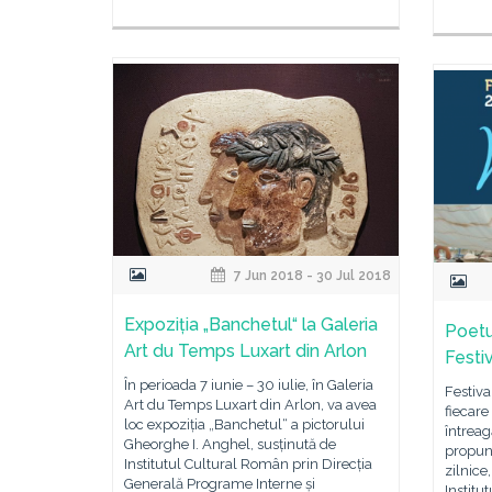
7 Jun 2018 - 30 Jul 2018
Expoziția „Banchetul“ la Galeria
Poetu
Art du Temps Luxart din Arlon
Festiv
În perioada 7 iunie – 30 iulie, în Galeria
Festiva
Art du Temps Luxart din Arlon, va avea
fiecare
loc expoziția „Banchetul“ a pictorului
întreag
Gheorghe I. Anghel, susținută de
propune
Institutul Cultural Român prin Direcția
zilnice
Generală Programe Interne și
Institu