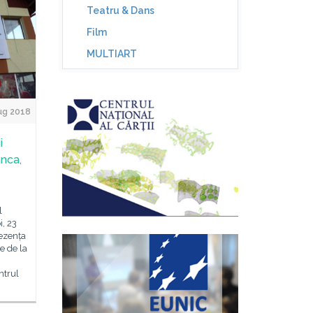
Teatru & Dans
Film
MULTIART
ug 2018
i
ânca,
l
i, 23
rezența
le de la
ntrul