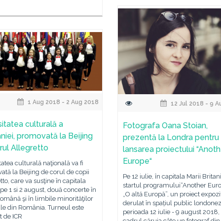
1 Aug 2018 - 2 Aug 2018
12 Jul 2018 - 9 
itatea culturală a
Fotografa Oana Stoian,
iei, promovată la Beijing
prezentă la Londra pentru
rul Allegretto
lansarea proiectului “Anoth
Europe“
tatea culturală naţională va fi
tă la Beijing de corul de copii
Pe 12 iulie, în capitala Marii Britani
tto, care va susţine în capitala
startul programului“Another Eur
 pe 1 si 2 august, două concerte în
„O altă Europă”, un proiect expozi
omână şi în limbile minorităţilor
derulat în spațiul public londonez
le din România. Turneul este
perioada 12 iulie - 9 august 2018, 
t de ICR
cadrul căruia câte un fotograf din