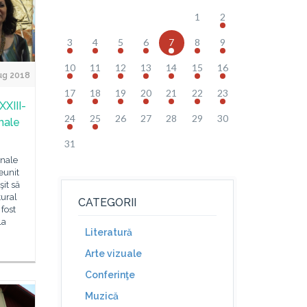
1
2
3
4
5
6
7
8
9
10
11
12
13
14
15
16
ug 2018
17
18
19
20
21
22
23
XXIII-
24
25
26
27
28
29
30
onale
31
onale
eunit
şit să
tural
CATEGORII
 fost
la
Literatură
Arte vizuale
Conferinţe
Muzică