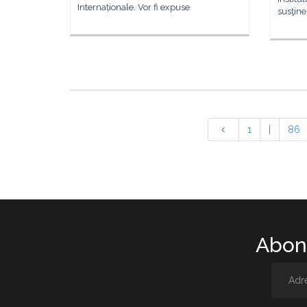
Internaționale. Vor fi expuse
susţine
1
|
86
Abone