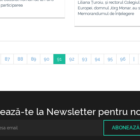
Liliana Țuroiu, și rectorul Colegiul
 participarea
Europei, domnul Jörg Monar, au
Memorandumul de Înțelegere
87
88
89
90
91
92
93
94
95
96
|
ază-te la Newsletter pentru no
ABONEAZĂ