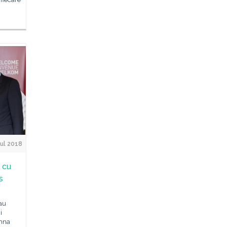
Jul 2018
 cu
s
-au
i
amna