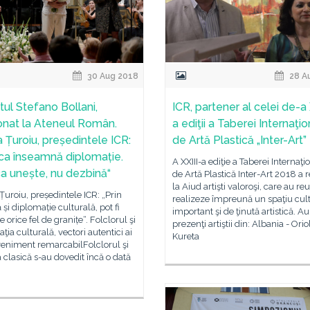
30 Aug 2018
28 A
tul Stefano Bollani,
ICR, partener al celei de-a 
onat la Ateneul Român.
a ediţii a Taberei Internaţi
a Țuroiu, președintele ICR:
de Artă Plastică „Inter-Art”
ca înseamnă diplomație.
A XXIII-a ediţie a Taberei Internaţi
a unește, nu dezbină“
de Artă Plastică Inter-Art 2018 a r
la Aiud artişti valoroşi, care au reu
 Țuroiu, președintele ICR: „Prin
realizeze împreună un spaţiu cul
și diplomație culturală, pot fi
important şi de ţinută artistică. Au
e orice fel de granițe“. Folclorul şi
prezenţi artiştii din: Albania - Orio
ţia culturală, vectori autentici ai
Kureta
veniment remarcabilFolclorul şi
clasică s-au dovedit încă o dată