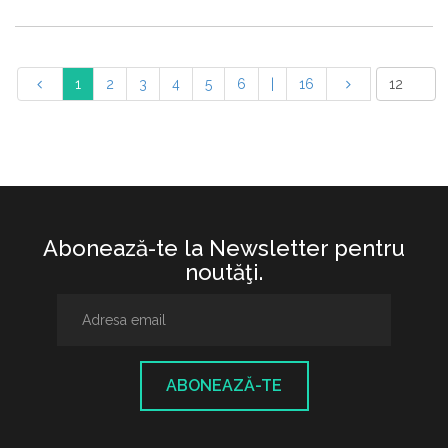
1
2
3
4
5
6
|
16
Abonează-te la Newsletter pentru
noutăţi.
ABONEAZĂ-TE