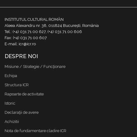
INSTITUTUL CULTURAL ROMÂN
Aleea Alexandru nr. 38, 011824 București, România
Tel.: (+4) 031 71 00 627, (+4) 031 71 00 606
Fax: (+4) 031 71 00 607
E-mail: icr@icr.ro
DESPRE NOI
Misiune / Strategie / Funcţionare
Echipa
Structura ICR
Rapoarte de activitate
Istoric
Declaraţii de avere
Achizitii
Nota de fundamentare cladire ICR