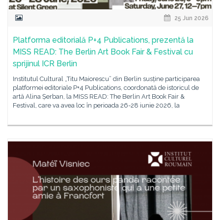
25 Jun 2026
Platforma editorială P+4 Publications, prezentă la
MISS READ: The Berlin Art Book Fair & Festival cu
sprijinul ICR Berlin
Institutul Cultural „Titu Maiorescu” din Berlin susține participarea
platformei editoriale P+4 Publications, coordonată de istoricul de
artă Alina Șerban, la MISS READ: The Berlin Art Book Fair &
Festival, care va avea loc în perioada 26-28 iunie 2026, la