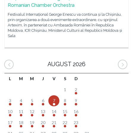
Romanian Chamber Orchestra
Festivalul Internațional George Enescu va continua și la Chișinău,
prin organizarea a două evenimente extraordinare, cu sprijinul
Artexim, în parteneriat cu Ambasada României în Republica
Moldova, ICR Chișinău, Ministerul Culturii al Republicii Moldova și
Sala
AUGUST 2026
L
M
M
J
V
S
D
1
2
3
4
5
6
7
8
9
10
11
12
13
14
15
16
17
18
19
20
21
22
23