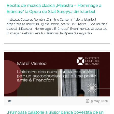
Recital de muzică clasică „Măiastra – Hommage à
Brâncuși” la Opera de Stat Süreyya din Istanbul
Institutul Cultural Român „Dimitrie Cantemir” de la Istanbul
organizează miercuri, 13 mai 2026, ora 20. 00, recitalul de muzică
clasică „Măiastra - Hommage a Brâncuși”. Evenimentul va avea loc
în marja celebrării Anului Brâncuși la Opera Süreyya din
5 May 2026
„Frumoasa călătorie a urșilor panda povestită de un