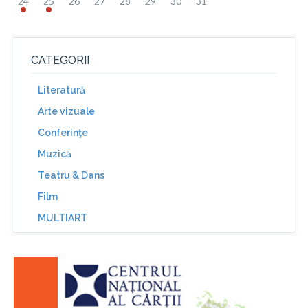
24
25
26
27
28
29
30
31
CATEGORII
Literatură
Arte vizuale
Conferinţe
Muzică
Teatru & Dans
Film
MULTIART