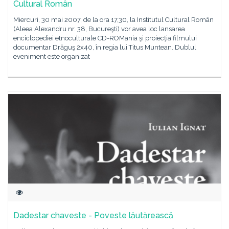
Cultural Român
Miercuri, 30 mai 2007, de la ora 17,30, la Institutul Cultural Român
(Aleea Alexandru nr. 38, Bucureşti) vor avea loc lansarea
enciclopediei etnoculturale CD-ROMania şi proiecţia filmului
documentar Drăguş 2x40, în regia lui Titus Muntean. Dublul
eveniment este organizat
Dadestar chaveste - Poveste lăutărească