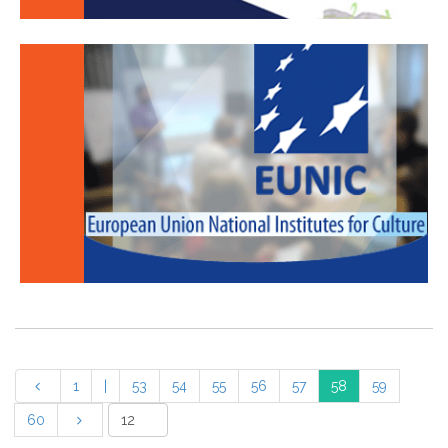
1
|
53
54
55
56
57
58
59
60