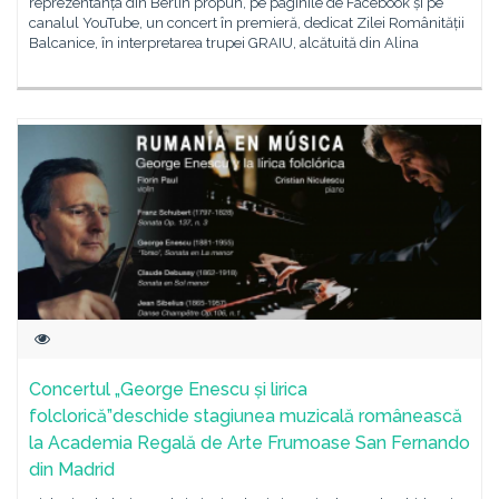
reprezentanța din Berlin propun, pe paginile de Facebook și pe
canalul YouTube, un concert în premieră, dedicat Zilei Românității
Balcanice, în interpretarea trupei GRAIU, alcătuită din Alina
Concertul „George Enescu și lirica
folclorică”deschide stagiunea muzicală românească
la Academia Regală de Arte Frumoase San Fernando
din Madrid