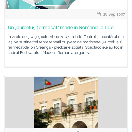
28 Sep 2007
Un „purceluş fermecat” made in Romania la Lille
În zilele de 3, 4 şi 5 octombrie 2007, la Lille, Teatrul „Luceafărul din
Iaşi va susţine trei reprezentaţii cu piesa de marionete „Purceluşul
fermecat de Ion Creangă - pledoarie socială. Spectacolele au loc în
cadrul Festivalului „Made in Romania, organizat