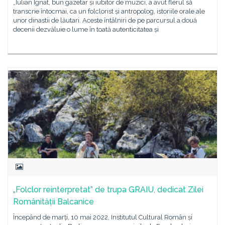
„Iulian Ignat, bun gazetar și iubitor de muzici, a avut flerul să
transcrie întocmai, ca un folclorist și antropolog, istoriile orale ale
unor dinastii de lăutari. Aceste întâlniri de pe parcursul a două
decenii dezvăluie o lume în toată autenticitatea și
„Folclor reinterpretat” de trupa GRAIU, dedicat Zilei
Românității Balcanice
Începând de marți, 10 mai 2022, Institutul Cultural Român și