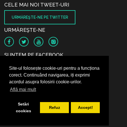
CELE MAI NOI TWEET-URI
URMĂREŞTE-NE PE TWITTER
URMĂREŞTE-NE
SUNTEM PE FACEBOOK
Site-ul folosește cookie-uri pentru a funcționa
corect. Continuând navigarea, iți exprimi
acordul asupra folosirii cookie-urilor.
Află mai mult
Setări
Refuz
Accept!
cookies