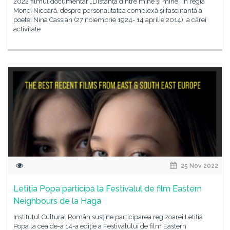
2022 filmul documentar „Distanța dintre mine și mine” în regia
Monei Nicoară, despre personalitatea complexă și fascinantă a
poetei Nina Cassian (27 noiembrie 1924- 14 aprilie 2014), a cărei
activitate
25 Nov 2022
Letiția Popa participă la Festivalul de film Eastern
Neighbours de la Haga
Institutul Cultural Român susține participarea regizoarei Letiția
Popa la cea de-a 14-a ediție a Festivalului de film Eastern