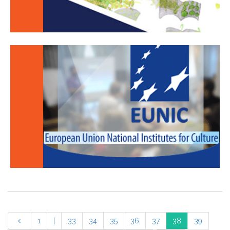
1
|
33
34
35
36
37
38
39