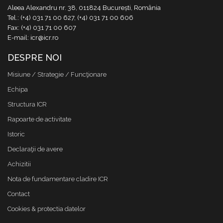
Aleea Alexandru nr. 38, 011824 București, România
Tel.: (+4) 031 71 00 627, (+4) 031 71 00 606
Fax: (+4) 031 71 00 607
E-mail: icr@icr.ro
DESPRE NOI
Misiune / Strategie / Funcţionare
Echipa
Structura ICR
Rapoarte de activitate
Istoric
Declaraţii de avere
Achizitii
Nota de fundamentare cladire ICR
Contact
Cookies & protectia datelor