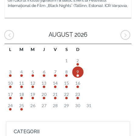
din cadrul Industry@Tallinn & Baltic Event la Festivalul
Internațional de Film „Black Nights” (Tallinn, Estonia). ICR Varșovia,
AUGUST 2026
L
M
M
J
V
S
D
1
2
3
4
5
6
7
8
9
10
11
12
13
14
15
16
17
18
19
20
21
22
23
24
25
26
27
28
29
30
31
CATEGORII