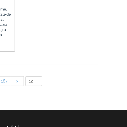
ilme,
zate de
ral
azia
și a
 a
187