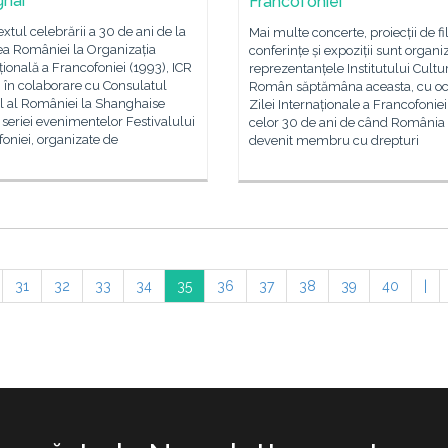
hai
Francofoniei
extul celebrării a 30 de ani de la
Mai multe concerte, proiecții de f
ea României la Organizația
conferințe și expoziții sunt organi
țională a Francofoniei (1993), ICR
reprezentanțele Institutului Cultu
, în colaborare cu Consulatul
Român săptămâna aceasta, cu oc
l al României la Shanghaise
Zilei Internaționale a Francofoniei 
 seriei evenimentelor Festivalului
celor 30 de ani de când România
oniei, organizate de
devenit membru cu drepturi
31
32
33
34
35
36
37
38
39
40
|