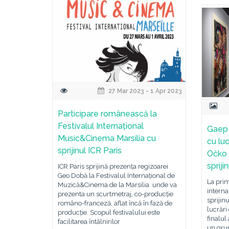
27 Mar 2023 - 1 Apr 2023
Participare românească la
Festivalul Internațional
Gaep 
Music&Cinema Marsilia cu
cu luc
sprijinul ICR Paris
Očko 
spriji
ICR Paris sprijină prezența regizoarei
Geo Dobă la Festivalul Internațional de
La prim
Muzică&Cinema de la Marsilia unde va
interna
prezenta un scurtmetraj, co-producție
sprijin
româno-franceză, aflat încă în fază de
lucrări
producție. Scopul festivalului este
finalul
facilitarea întâlnirilor
un grup