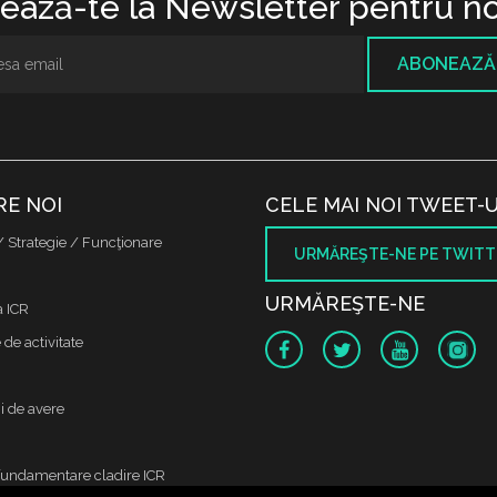
ază-te la Newsletter pentru no
ABONEAZĂ
RE NOI
CELE MAI NOI TWEET-U
/ Strategie / Funcţionare
URMĂREŞTE-NE PE TWITT
URMĂREŞTE-NE
a ICR
de activitate
i de avere
fundamentare cladire ICR