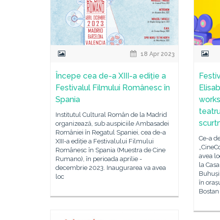
18 Apr 2023
Începe cea de-a XIII-a ediție a
Festi
Festivalul Filmului Românesc în
Elisab
Spania
worksh
teatr
Institutul Cultural Român de la Madrid
scurt
organizează, sub auspiciile Ambasadei
României în Regatul Spaniei, cea de-a
Ce-a de
XIII-a ediție a Festivalului Filmului
„CineCo
Românesc în Spania (Muestra de Cine
avea lo
Rumano), în perioada aprilie -
la Casa
decembrie 2023. Inaugurarea va avea
Buhuși.
loc
în oraș
Bostan 