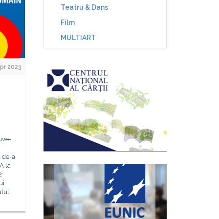
Teatru & Dans
Film
MULTIART
Apr 2023
uve-
 de-a
A la
2
ui
utul