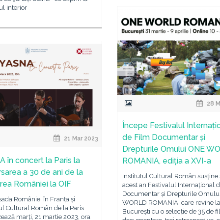
l interior
28 M
Începe Festivalul Internați
de Film Documentar și
21 Mar 2023
Drepturile Omului ONE W
 în concert la Paris la
ROMANIA, ediția a XVI-a
rsarea a 30 de ani de la
Institutul Cultural Român susține ș
rea României la OIF
acest an Festivalul Internațional 
Documentar și Drepturile Omulu
da României în Franța și
WORLD ROMANIA, care revine l
tul Cultural Român de la Paris
București cu o selecție de 35 de f
ează marți, 21 martie 2023, ora