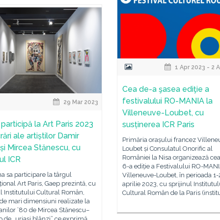
1 Apr 2023 - 2 
Cea de-a şasea ediţie a
festivalului RO-MANIA la
29 Mar 2023
Villeneuve-Loubet, cu
participă la Art Paris 2023
susținerea ICR Paris
rări ale artiștilor Damir
Primăria orașului francez Villene
și Mircea Stănescu, cu
Loubet și Consulatul Onorific al
României la Nisa organizează cea
nul ICR
6-a ediție a Festivalului RO-MANI
a sa participare la târgul
Villeneuve-Loubet, în perioada 1-
țional Art Paris, Gaep prezintă, cu
aprilie 2023, cu sprijinul Institutul
ul Institutului Cultural Român,
Cultural Român de la Paris (instit
 de mari dimensiuni realizate la
 anilor ’80 de Mircea Stănescu–
 de „uriași blânzi” ce exprimă