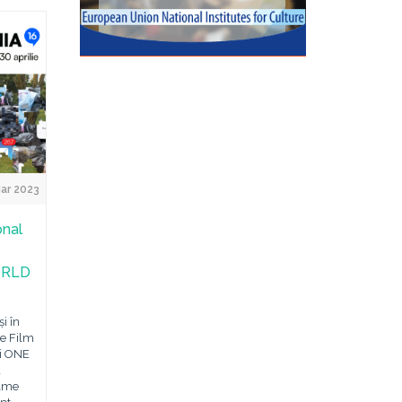
ar 2023
onal
ORLD
i în
de Film
i ONE
a
ilme