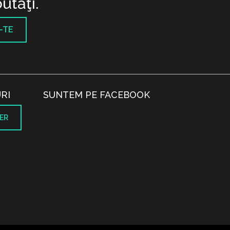
utăţi.
-TE
RI
SUNTEM PE FACEBOOK
ER