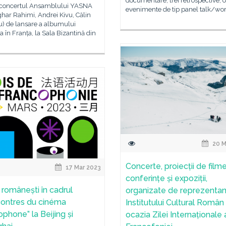
documentare, trei retrospective, 
 concertul Ansamblului YASNA
evenimente de tip panel talk/wo
ghar Rahimi, Andrei Kivu, Călin
u) de lansare a albumului
a în Franța, la Sala Bizantină din
20 M
Concerte, proiecții de filme
17 Mar 2023
conferințe și expoziții,
 românești în cadrul
organizate de reprezentan
ontres du cinéma
Institutului Cultural Român
ophone” la Beijing și
ocazia Zilei Internaționale 