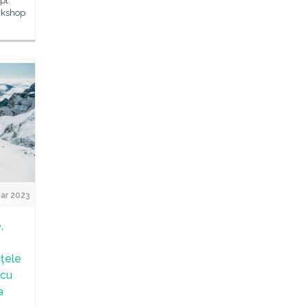
opt
rkshop
ar 2023
,
țele
 cu
a