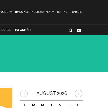
 PUBLIC
TRANSPARENȚĂ DECIZIONALĂ
CONTACT
CARIERE
BURSE
INFORMĂRI
AUGUST 2026
L
M
M
J
V
S
D