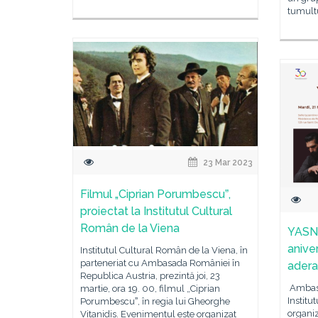
tumultu
23 Mar 2023
Filmul „Ciprian Porumbescuˮ,
proiectat la Institutul Cultural
Român de la Viena
YASNA
anive
Institutul Cultural Român de la Viena, în
parteneriat cu Ambasada României în
adera
Republica Austria, prezintă joi, 23
Ambasa
martie, ora 19. 00, filmul „Ciprian
Institu
Porumbescuˮ, în regia lui Gheorghe
organiz
Vitanidis. Evenimentul este organizat