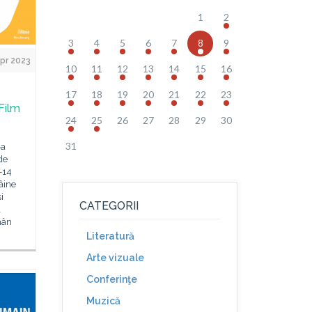
1
2
3
4
5
6
7
8
9
pr 2023
10
11
12
13
14
15
16
17
18
19
20
21
22
23
 Film
24
25
26
27
28
29
30
31
-a
de
-14
âine
i
CATEGORII
l
mân
Literatură
Arte vizuale
Conferinţe
Muzică