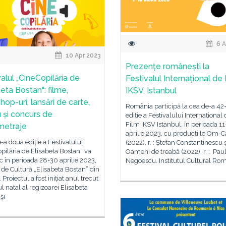
6 A
10 Apr 2023
Prezențe românești la
valul „CineCopilăria de
Festivalul Internațional de
eta Bostan“: filme,
IKSV, Istanbul
op-uri, lansări de carte,
România participă la cea de-a 42
u și concurs de
ediție a Festivalului Internațional 
Film IKSV Istanbul, în perioada 11
metraje
aprilie 2023, cu producțiile Om-C
-a doua ediție a Festivalului
(2022), r. : Ștefan Constantinescu ș
pilăria de Elisabeta Bostan“ va
Oameni de treabă (2022), r. : Pau
c în perioada 28-30 aprilie 2023,
Negoescu. Institutul Cultural Ro
 de Cultură „Elisabeta Bostan” din
 Proiectul a fost inițiat anul trecut
ul natal al regizoarei Elisabeta
și