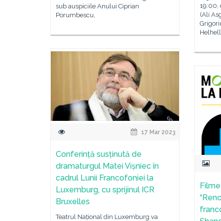
19:00,
sub auspiciile Anului Ciprian
(Ali As
Porumbescu,
Grigori
Helhell
17 Mar 2023
Conferință susținută de
dramaturgul Matei Vișniec în
cadrul Lunii Francofoniei la
Filme
Luxemburg, cu sprijinul ICR
“Renc
Bruxelles
franc
Teatrul Național din Luxemburg va