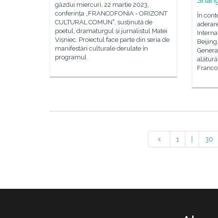
Shang
găzdui miercuri, 22 martie 2023,
conferința „FRANCOFONIA - ORIZONT
În cont
CULTURAL COMUNˮ, susținută de
aderar
poetul, dramaturgul și jurnalistul Matei
Interna
Vișniec. Proiectul face parte din seria de
Beijing
manifestări culturale derulate în
Genera
programul
alătură
Francof
1
|
30