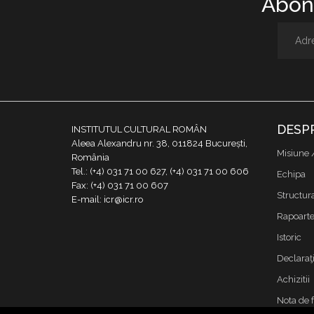
Abone
DESP
INSTITUTUL CULTURAL ROMÂN
Aleea Alexandru nr. 38, 011824 București,
Misiune 
România
Tel.: (+4) 031 71 00 627, (+4) 031 71 00 606
Echipa
Fax: (+4) 031 71 00 607
Structur
E-mail: icr@icr.ro
Rapoarte 
Istoric
Declaraţi
Achizitii
Nota de 