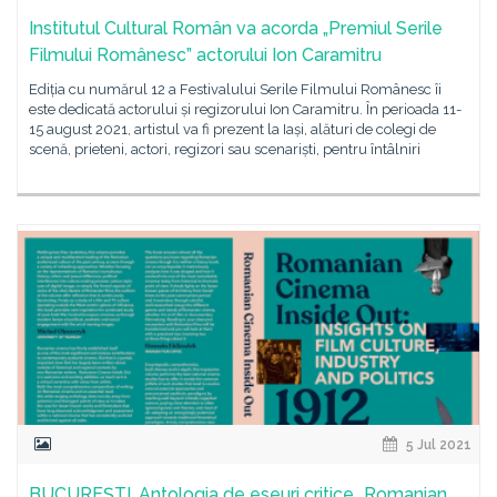
Institutul Cultural Român va acorda „Premiul Serile
Filmului Românesc” actorului Ion Caramitru
Ediția cu numărul 12 a Festivalului Serile Filmului Românesc îi
este dedicată actorului și regizorului Ion Caramitru. În perioada 11-
15 august 2021, artistul va fi prezent la Iași, alături de colegi de
scenă, prieteni, actori, regizori sau scenariști, pentru întâlniri
5 Jul 2021
BUCUREȘTI. Antologia de eseuri critice „Romanian