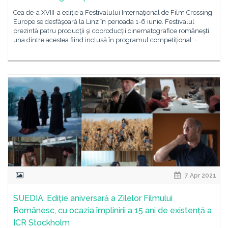
Cea de-a XVIII-a ediţie a Festivalului Internaţional de Film Crossing
Europe se desfăşoară la Linz în perioada 1-6 iunie. Festivalul
prezintă patru producţii şi coproducţii cinematografice româneşti,
una dintre acestea fiind inclusă în programul competițional: ·
7 Apr 2021
SUEDIA. Ediție aniversară a Zilelor Filmului
Românesc, cu ocazia împlinirii a 15 ani de existență a
ICR Stockholm