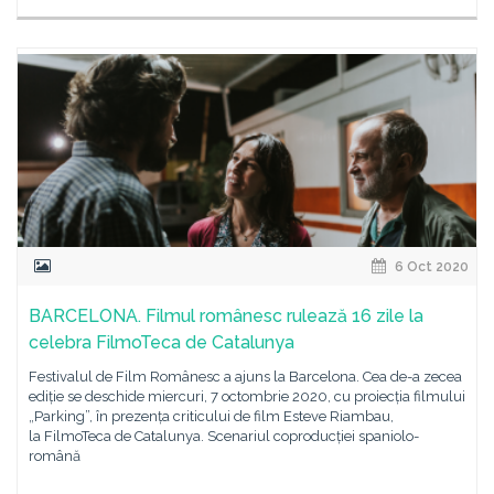
6 Oct 2020
BARCELONA. Filmul românesc rulează 16 zile la
celebra FilmoTeca de Catalunya
Festivalul de Film Românesc a ajuns la Barcelona. Cea de-a zecea
ediție se deschide miercuri, 7 octombrie 2020, cu proiecția filmului
„Parking”, în prezența criticului de film Esteve Riambau,
la FilmoTeca de Catalunya. Scenariul coproducției spaniolo-
română