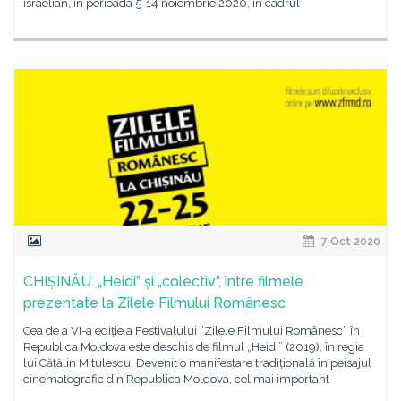
israelian, în perioada 5-14 noiembrie 2020, în cadrul
7 Oct 2020
CHIȘINĂU. „Heidi” și „colectiv”, între filmele
prezentate la Zilele Filmului Românesc
Cea de a VI-a ediție a Festivalului ”Zilele Filmului Românesc” în
Republica Moldova este deschis de filmul „Heidi” (2019), în regia
lui Cătălin Mitulescu. Devenit o manifestare tradițională în peisajul
cinematografic din Republica Moldova, cel mai important