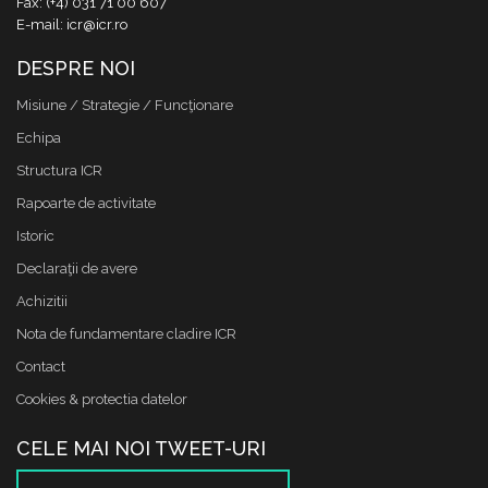
Fax: (+4) 031 71 00 607
E-mail: icr@icr.ro
DESPRE NOI
Misiune / Strategie / Funcţionare
Echipa
Structura ICR
Rapoarte de activitate
Istoric
Declaraţii de avere
Achizitii
Nota de fundamentare cladire ICR
Contact
Cookies & protectia datelor
CELE MAI NOI TWEET-URI