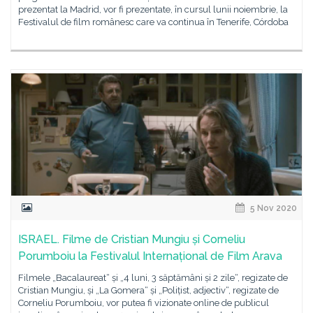
prezentat la Madrid, vor fi prezentate, în cursul lunii noiembrie, la
Festivalul de film românesc care va continua în Tenerife, Córdoba
5 Nov 2020
ISRAEL. Filme de Cristian Mungiu și Corneliu
Porumboiu la Festivalul Internațional de Film Arava
Filmele „Bacalaureat“ și „4 luni, 3 săptămâni și 2 zile“, regizate de
Cristian Mungiu, și „La Gomera“ și „Polițist, adjectiv“, regizate de
Corneliu Porumboiu, vor putea fi vizionate online de publicul