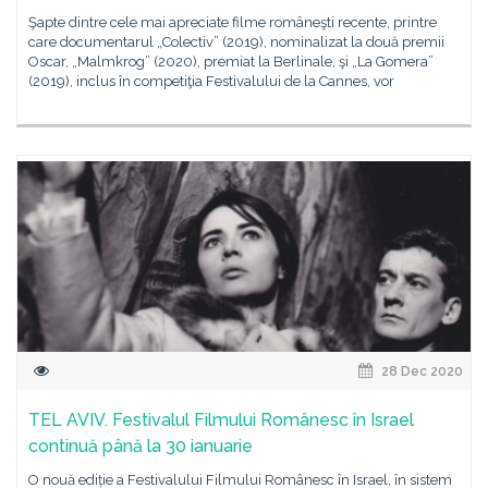
Şapte dintre cele mai apreciate filme româneşti recente, printre
care documentarul „Colectiv” (2019), nominalizat la două premii
Oscar, „Malmkrog” (2020), premiat la Berlinale, şi „La Gomera”
(2019), inclus în competiţia Festivalului de la Cannes, vor
28 Dec 2020
TEL AVIV. Festivalul Filmului Românesc în Israel
continuă până la 30 ianuarie
O nouă ediție a Festivalului Filmului Românesc în Israel, în sistem