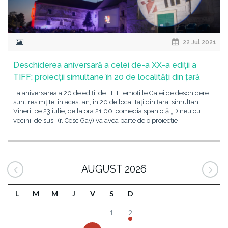
22 Jul 2021
Deschiderea aniversară a celei de-a XX-a ediții a
TIFF: proiecții simultane în 20 de localități din țară
La aniversarea a 20 de ediții de TIFF, emoțiile Galei de deschidere
sunt resimțite, în acest an, în 20 de localități din țară, simultan.
Vineri, pe 23 iulie, de la ora 21:00, comedia spaniolă „Dineu cu
vecinii de sus” (r. Cesc Gay) va avea parte de o proiecție
AUGUST 2026
L
M
M
J
V
S
D
1
2