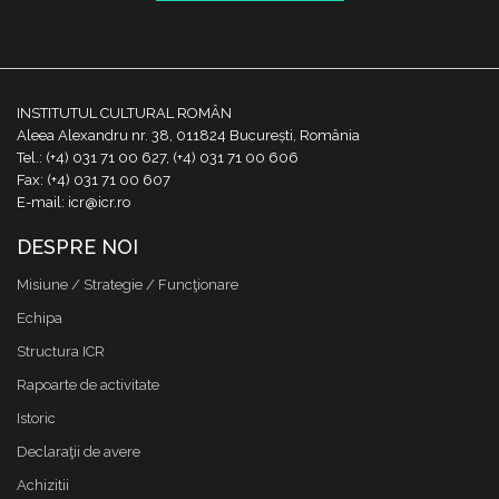
INSTITUTUL CULTURAL ROMÂN
Aleea Alexandru nr. 38, 011824 București, România
Tel.: (+4) 031 71 00 627, (+4) 031 71 00 606
Fax: (+4) 031 71 00 607
E-mail: icr@icr.ro
DESPRE NOI
Misiune / Strategie / Funcţionare
Echipa
Structura ICR
Rapoarte de activitate
Istoric
Declaraţii de avere
Achizitii