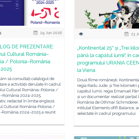
29 Jun 2026
23 J
LOG DE PREZENTARE:
„Kontinental 25“ și „Trei kil
ul Cultural România–
până la capătul lumii“, în ca
ia / Polonia–România
programului URANIA CEE
-2025
la Viena
tăm să consultați catalogul de
Două filme românești, Kontinental
are a activității derulate în cadrul
regia Radu Jude, și Trei kilometri
lui Cultural România–Polonia /
capătul lumii, regia Emanuel Pâr
a–România 2024-2025,
și un documentar realizat parțial 
iv, redactat în limba engleză.
România de Othmar Schmiderer,
l Cultural România-Polonia /
intitulat Elements of(f) Balance, a
a-România 2024–2025 a reunit
selectate în cadrul programului