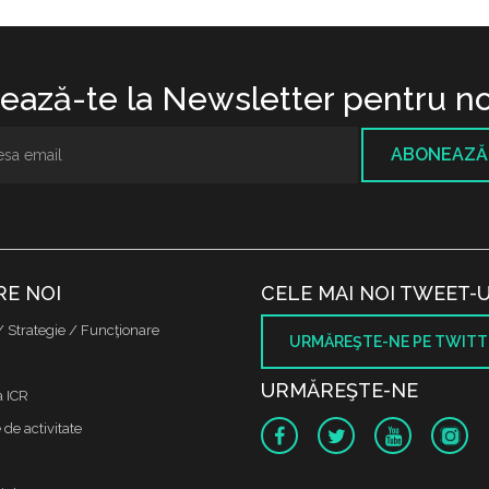
ază-te la Newsletter pentru no
ABONEAZĂ
RE NOI
CELE MAI NOI TWEET-U
/ Strategie / Funcţionare
URMĂREŞTE-NE PE TWITT
URMĂREŞTE-NE
a ICR
de activitate