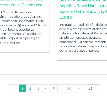
de cercetătoarea Nora De
 prezentat în Danemarca
Angelli la Royal Horticultur
Society Orchid Show și la 
tul Cultural Român din
olm, în colaborare cu Aarhus
Londra
turcenter din Danemarca, invită
Institutul Cultural Român de la L
l duminică, 25 ianuarie 2026, de
continuă seria proiectelor dedicat
14:00, la centrul cultural
patrimoniului natural al Românie
en din Aarhus (în spațiul de
amplu demers expozițional și
nte Vogn 1), la o proiecție a
educațional, „Orhideele României
i Nora, regizat
reunind cercetarea științifică, foto
de natură și dialogul public,
1
2
3
4
5
|
30