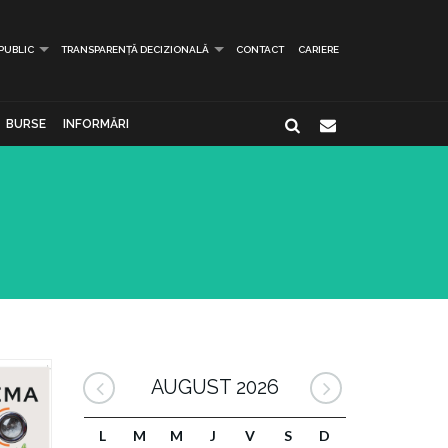
 PUBLIC
TRANSPARENȚĂ DECIZIONALĂ
CONTACT
CARIERE
BURSE
INFORMĂRI
AUGUST 2026
L
M
M
J
V
S
D