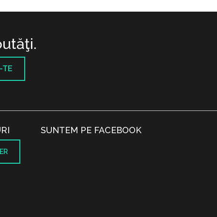
utăţi.
-TE
RI
SUNTEM PE FACEBOOK
ER