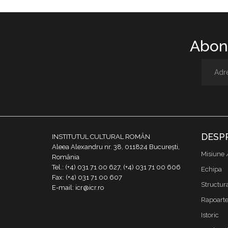
Abone
DESP
INSTITUTUL CULTURAL ROMÂN
Aleea Alexandru nr. 38, 011824 București,
Misiune 
România
Tel.: (+4) 031 71 00 627, (+4) 031 71 00 606
Echipa
Fax: (+4) 031 71 00 607
Structur
E-mail: icr@icr.ro
Rapoarte 
Istoric