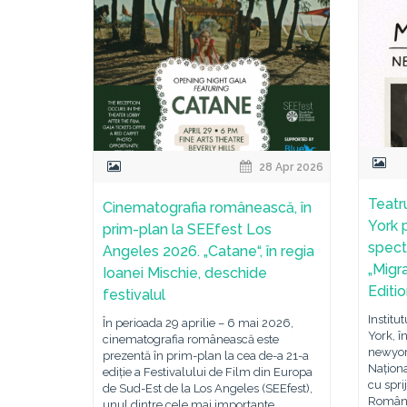
28 Apr 2026
Teatr
Cinematografia românească, în
York 
prim-plan la SEEfest Los
spect
Angeles 2026. „Catane“, în regia
„Migr
Ioanei Mischie, deschide
Editi
festivalul
Institu
În perioada 29 aprilie – 6 mai 2026,
York, î
cinematografia românească este
newyor
prezentă în prim-plan la cea de-a 21-a
Naționa
ediție a Festivalului de Film din Europa
cu spri
de Sud-Est de la Los Angeles (SEEfest),
România
unul dintre cele mai importante