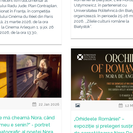
i recent film documentar al
Ustymowicz, în parteneriat cu
ului Radu Jude, Plan Contraplan,
Universitatea Politehnică din Biał
izionat în Franța, în competiția
organizează, în perioada 25-26 m
lului Cinéma du Réel din Paris
2026, „Zilele culturii române la
, 21 martie 2026, de la ora
Białystok“.
 la Cinema Arlequin 1, și joi, 26
2026, de la ora 13:30,
22 Jan 2026
12 M
e mă cheamă Nora, când
„Orhideele României“ –
 meu e senin?“ - portret
expoziție și prelegeri susți
atografic al poetei Nora