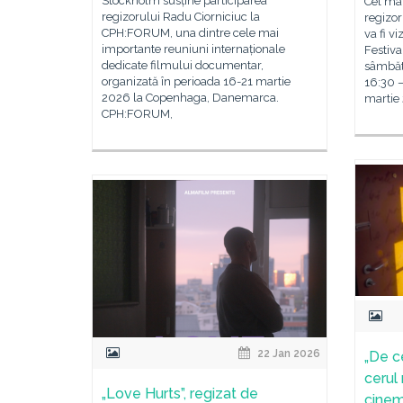
Stockholm susține participarea
Cel ma
regizorului Radu Ciorniciuc la
regizor
CPH:FORUM, una dintre cele mai
va fi v
importante reuniuni internaționale
Festiva
dedicate filmului documentar,
sâmbătă
organizată în perioada 16-21 martie
16:30 –
2026 la Copenhaga, Danemarca.
martie 
CPH:FORUM,
22 Jan 2026
„De c
cerul
„Love Hurts”, regizat de
cinem