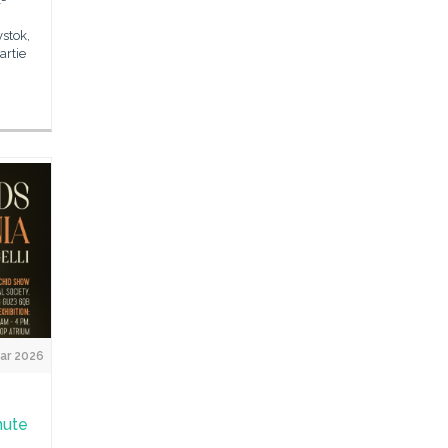
ystok,
artie
ar 2026
nute