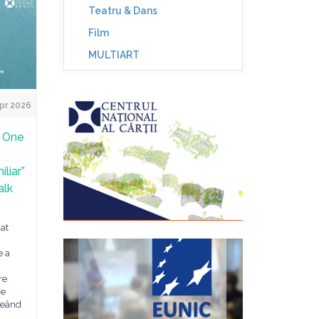
Teatru & Dans
Film
MULTIART
pr 2026
i One
liar”
alk
at
e a
re
re
reând