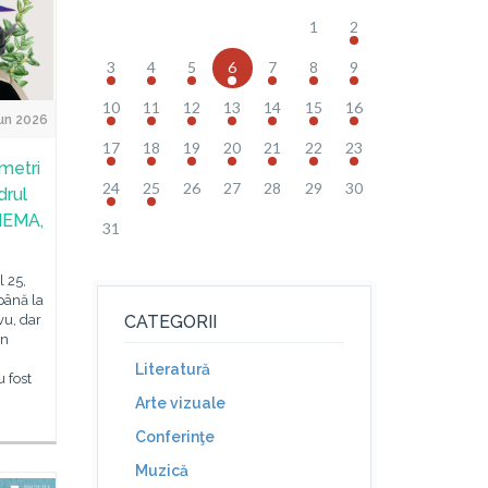
1
2
3
4
5
6
7
8
9
10
11
12
13
14
15
16
un 2026
17
18
19
20
21
22
23
ometri
24
25
26
27
28
29
30
drul
NEMA,
31
 25,
 până la
vu, dar
CATEGORII
în
Literatură
u fost
Arte vizuale
Conferinţe
Muzică