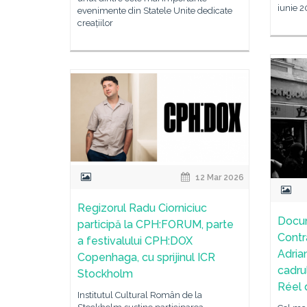
iunie 
evenimente din Statele Unite dedicate
creațiilor
12 Mar 2026
Regizorul Radu Ciorniciuc
Docum
participă la CPH:FORUM, parte
Contr
a festivalului CPH:DOX
Adria
Copenhaga, cu sprijinul ICR
cadru
Stockholm
Réel 
Institutul Cultural Român de la