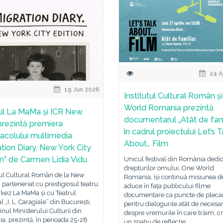
24 A
19 Jun 2026
Institutul Cultural Român ș
World Romania prezintă
ul La MaMa și ICR New
documentarul „Atât de fami
prezintă premiera
în cadrul proiectului Let’s T
acolului multimedia
About… Film
ation Diary. New York City
on” de Carmen Lidia Vidu
Unicul festival din România dedic
drepturilor omului, One World
tul Cultural Român de la New
Romania, își continuă misiunea d
n parteneriat cu prestigiosul teatru
aduce în fața publicului filme
kez La MaMa și cu Teatrul
documentare ca puncte de pleca
l „I. L. Caragiale” din București,
pentru dialogurile atât de necesa
jinul Ministerului Culturii din
despre vremurile în care trăim, c
, prezintă, în perioada 25-28
un spațiu de reflecție