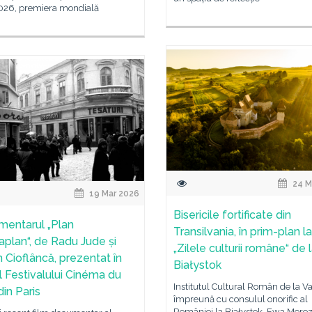
2026, premiera mondială
24 M
19 Mar 2026
Bisericile fortificate din
entarul „Plan
Transilvania, în prim-plan la
aplan“, de Radu Jude și
„Zilele culturii române“ de 
n Cioflâncă, prezentat în
Białystok
l Festivalului Cinéma du
Institutul Cultural Român de la V
din Paris
împreună cu consulul onorific al
României la Białystok, Ewa Moroz