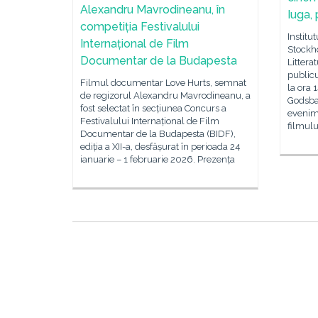
Alexandru Mavrodineanu, în
Iuga,
competiția Festivalului
Institu
Internațional de Film
Stockh
Documentar de la Budapesta
Littera
publicu
Filmul documentar Love Hurts, semnat
la ora 
de regizorul Alexandru Mavrodineanu, a
Godsban
fost selectat în secțiunea Concurs a
evenime
Festivalului Internațional de Film
filmulu
Documentar de la Budapesta (BIDF),
ediția a XII-a, desfășurat în perioada 24
ianuarie – 1 februarie 2026. Prezența