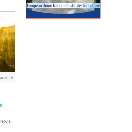
ar 2026
la
arșovia
-