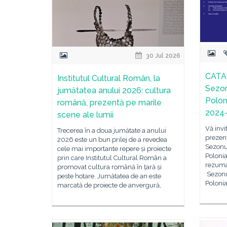
30 Jul 2026
CATA
Institutul Cultural Român, la
Sezon
jumătatea anului 2026: cultura
Polon
română, prezentă pe marile
2024
scene ale lumii
Vă invi
Trecerea în a doua jumătate a anului
prezent
2026 este un bun prilej de a revedea
Sezonu
cele mai importante repere și proiecte
Poloni
prin care Institutul Cultural Român a
rezumat
promovat cultura română în țară și
Sezonu
peste hotare. Jumătatea de an este
Poloni
marcată de proiecte de anvergură,