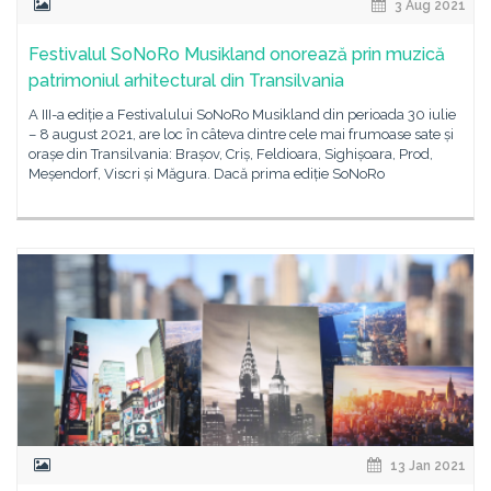
3 Aug 2021
Festivalul SoNoRo Musikland onorează prin muzică
patrimoniul arhitectural din Transilvania
A III-a ediție a Festivalului SoNoRo Musikland din perioada 30 iulie
– 8 august 2021, are loc în câteva dintre cele mai frumoase sate și
orașe din Transilvania: Brașov, Criș, Feldioara, Sighișoara, Prod,
Meșendorf, Viscri și Măgura. Dacă prima ediție SoNoRo
13 Jan 2021