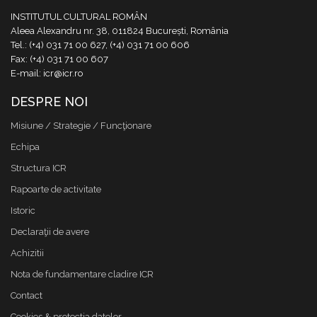
INSTITUTUL CULTURAL ROMÂN
Aleea Alexandru nr. 38, 011824 București, România
Tel.: (+4) 031 71 00 627, (+4) 031 71 00 606
Fax: (+4) 031 71 00 607
E-mail: icr@icr.ro
DESPRE NOI
Misiune / Strategie / Funcţionare
Echipa
Structura ICR
Rapoarte de activitate
Istoric
Declaraţii de avere
Achizitii
Nota de fundamentare cladire ICR
Contact
Cookies & protectia datelor