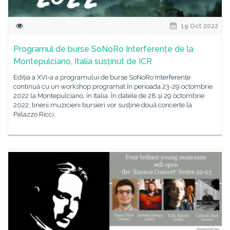
19 Oct 2022
Programul de burse SoNoRo Interferențe de la
Montepulciano, Italia susținut de ICR
Ediția a XVI-a a programului de burse SoNoRo Interferențe
continuă cu un workshop programat în perioada 23-29 octombrie
2022 la Montepulciano, în Italia. În datele de 28 și 29 octombrie
2022, tinerii muzicieni bursieri vor susține două concerte la
Palazzo Ricci,