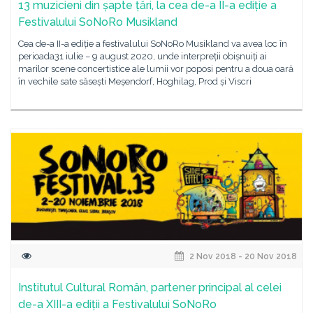
13 muzicieni din șapte țări, la cea de-a II-a ediție a
Festivalului SoNoRo Musikland
Cea de-a II-a ediție a festivalului SoNoRo Musikland va avea loc în
perioada31 iulie – 9 august 2020, unde interpreții obișnuiți ai
marilor scene concertistice ale lumii vor poposi pentru a doua oară
în vechile sate săsești Meșendorf, Hoghilag, Prod și Viscri
2 Nov 2018 - 20 Nov 2018
Institutul Cultural Român, partener principal al celei
de-a XIII-a ediții a Festivalului SoNoRo