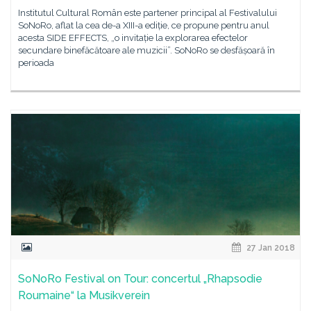
Institutul Cultural Român este partener principal al Festivalului
SoNoRo, aflat la cea de-a XIII-a ediție, ce propune pentru anul
acesta SIDE EFFECTS, „o invitație la explorarea efectelor
secundare binefăcătoare ale muzicii”. SoNoRo se desfășoară în
perioada
27 Jan 2018
SoNoRo Festival on Tour: concertul „Rhapsodie
Roumaine“ la Musikverein