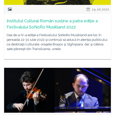
19 Jul 2022
Institutul Cultural Român susține a patra ediţie a
Festivalului SoNoRo Musikland 2022
Cea de-a IV-a ediţie a Festivalului SoNoRo Musikland are loc în
perioada 22-31 iulie 2022 şi continuă să aducă în atenţia publicului,
ca destinaţii culturale, oraşele Braşov şi Sighişoara, dar şi câteva
sate pitoreşti din Transilvania, unele