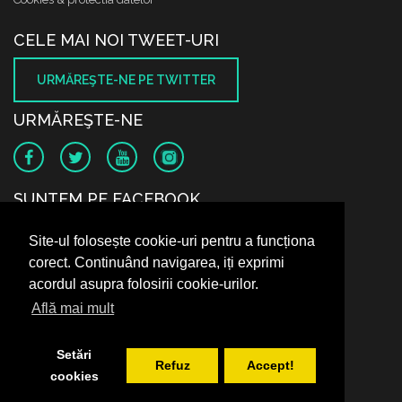
CELE MAI NOI TWEET-URI
URMĂREŞTE-NE PE TWITTER
URMĂREŞTE-NE
SUNTEM PE FACEBOOK
Site-ul folosește cookie-uri pentru a funcționa
corect. Continuând navigarea, iți exprimi
acordul asupra folosirii cookie-urilor.
Află mai mult
Setări
Refuz
Accept!
cookies