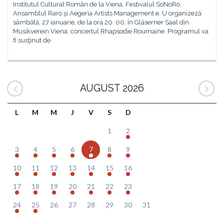
Institutul Cultural Român de la Viena, Festivalul SoNoRo,
Ansamblul Raro şi Aegeria Artists Management e. U organizeză
sâmbătă, 27 ianuarie, de la ora 20. 00, în Gläserner Saal din
Musikverein Viena, concertul Rhapsodie Roumaine. Programul va
fi susţinut de
AUGUST 2026
L
M
M
J
V
S
D
1
2
3
4
5
6
7
8
9
10
11
12
13
14
15
16
17
18
19
20
21
22
23
24
25
26
27
28
29
30
31