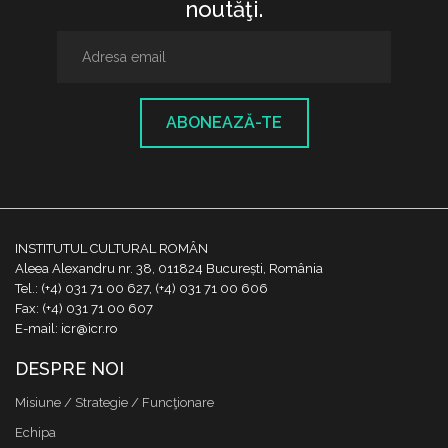
noutăţi.
ABONEAZĂ-TE
INSTITUTUL CULTURAL ROMÂN
Aleea Alexandru nr. 38, 011824 București, România
Tel.: (+4) 031 71 00 627, (+4) 031 71 00 606
Fax: (+4) 031 71 00 607
E-mail: icr@icr.ro
DESPRE NOI
Misiune / Strategie / Funcţionare
Echipa