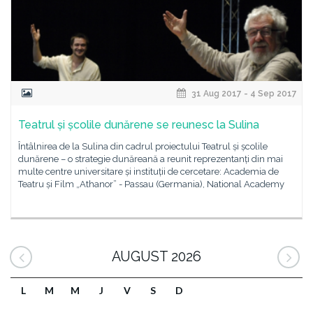
31 Aug 2017 - 4 Sep 2017
Teatrul și școlile dunărene se reunesc la Sulina
Întâlnirea de la Sulina din cadrul proiectului Teatrul și școlile
dunărene – o strategie dunăreană a reunit reprezentanți din mai
multe centre universitare și instituții de cercetare: Academia de
Teatru și Film „Athanor” - Passau (Germania), National Academy
AUGUST 2026
L
M
M
J
V
S
D