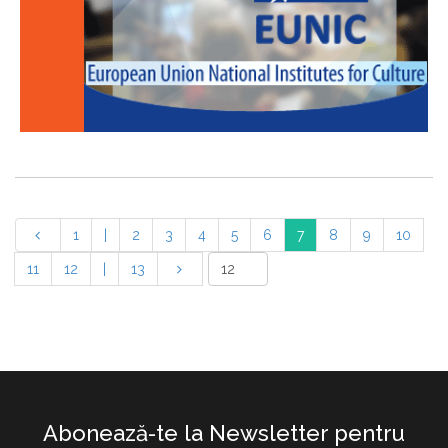
1
|
2
3
4
5
6
7
8
9
10
11
12
|
13
Abonează-te la Newsletter pentru