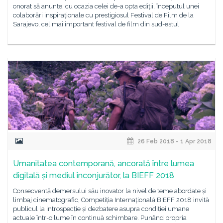
onorat să anunțe, cu ocazia celei de-a opta ediții, începutul unei
colaborări inspiraționale cu prestigiosul Festival de Film de la
Sarajevo, cel mai important festival de film din sud-estul
26 Feb 2018 - 1 Apr 2018
Umanitatea contemporană, ancorată între lumea
digitală și mediul înconjurător, la BIEFF 2018
Consecventă demersului său inovator la nivel de teme abordate și
limbaj cinematografic, Competiția Internațională BIEFF 2018 invită
publicul la introspecție și dezbatere asupra condiției umane
actuale într-o lume în continuă schimbare. Punând propria