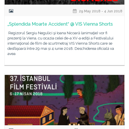
29 May 2018 - 4 Jun 2018
„Splendida Moarte Accident“ @ VIS Vienna Shorts
Regizorul Sergiu Negulici şi Ioana Nicoară (animaţie) vor fi
prezenţi la Viena, cu ocazia celei de-a XV-a ediţii a Festivalului
internaţional de film de scurtmetraj VIS Vienna Shorts care se
desfăşoară între 29 mai și 4 iunie 2018. Deschiderea oficială va
avea