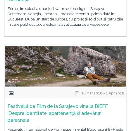
Filme din selecția unor festivaluri de prestigiu – Sarajevo,
Rotterdam, Veneția, Locarno – proiectate pentru prima dată în
București După un start de succes, cu proiecții sold out și patru zile
în care publicul bucureștean a avut ocazia de a vedea cele
26 Mar 2018 - 1 Apr 2018
Festivalul de Film de la Sarajevo vine la BIEFF
:Despre identitate, apartenență și adevăruri
personale
Festivalul Internațional de Film Experimental București BIEFF este