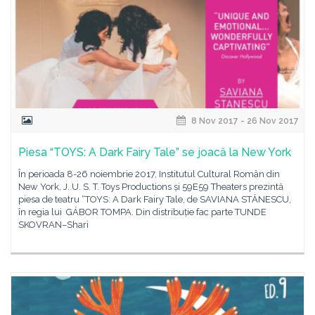
8 Nov 2017 - 26 Nov 2017
Piesa “TOYS: A Dark Fairy Tale” se joacă la New York
În perioada 8-26 noiembrie 2017, Institutul Cultural Român din
New York, J. U. S. T. Toys Productions și 59E59 Theaters prezintă
piesa de teatru “TOYS: A Dark Fairy Tale, de SAVIANA STĂNESCU,
în regia lui GÁBOR TOMPA. Din distribuție fac parte TUNDE
SKOVRAN–Shari