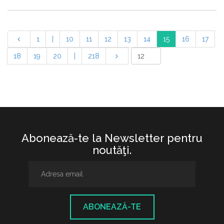
1
|
10
11
12
13
14
15
16
17
18
19
20
|
218
Abonează-te la Newsletter pentru
noutăţi.
ABONEAZĂ-TE