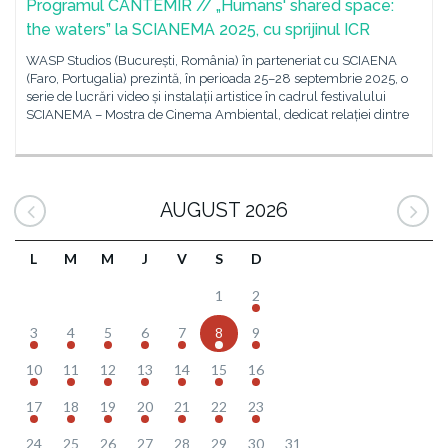
Programul CANTEMIR // „Humans' shared space:
the waters” la SCIANEMA 2025, cu sprijinul ICR
WASP Studios (București, România) în parteneriat cu SCIAENA
(Faro, Portugalia) prezintă, în perioada 25–28 septembrie 2025, o
serie de lucrări video și instalații artistice în cadrul festivalului
SCIANEMA – Mostra de Cinema Ambiental, dedicat relației dintre
AUGUST 2026
L
M
M
J
V
S
D
1
2
3
4
5
6
7
8
9
10
11
12
13
14
15
16
17
18
19
20
21
22
23
24
25
26
27
28
29
30
31