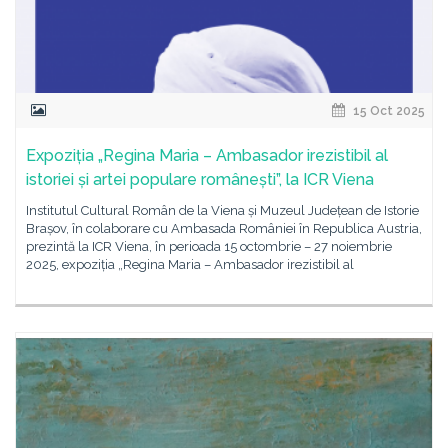
15 Oct 2025
Expoziția „Regina Maria – Ambasador irezistibil al
istoriei și artei populare românești”, la ICR Viena
Institutul Cultural Român de la Viena și Muzeul Județean de Istorie
Brașov, în colaborare cu Ambasada României în Republica Austria,
prezintă la ICR Viena, în perioada 15 octombrie – 27 noiembrie
2025, expoziția „Regina Maria – Ambasador irezistibil al