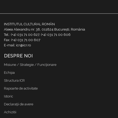
INSTITUTUL CULTURAL ROMÂN
Aleea Alexandru nr. 38, 011824 București, România
Tel.: (+4) 031 71 00 627, (+4) 031 71 00 606
Fax: (+4) 031 71 00 607
E-mail: icr@icr.ro
DESPRE NOI
Misiune / Strategie / Funcţionare
Echipa
Structura ICR
Rapoarte de activitate
Istoric
Declaraţii de avere
Achizitii