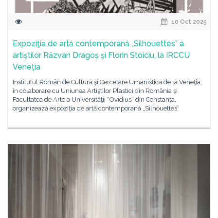
10 Oct 2025
Expoziţia de artă contemporană „Silhouettes” a
artiştilor Răzvan Dragoş şi Florin Stoiciu, la IRCCU
Veneția
Institutul Român de Cultură şi Cercetare Umanistică de la Veneţia,
în colaborare cu Uniunea Artiştilor Plastici din România şi
Facultatea de Arte a Universităţii “Ovidius” din Constanţa,
organizează expoziţia de artă contemporană „Silhouettes”