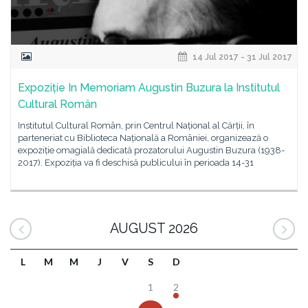
14 Jul 2017 - 31 Jul 2017
Expoziție In Memoriam Augustin Buzura la Institutul
Cultural Român
Institutul Cultural Român, prin Centrul Național al Cărții, în
parteneriat cu Biblioteca Națională a României, organizează o
expoziție omagială dedicată prozatorului Augustin Buzura (1938-
2017). Expoziția va fi deschisă publicului în perioada 14-31
AUGUST 2026
L
M
M
J
V
S
D
1
2