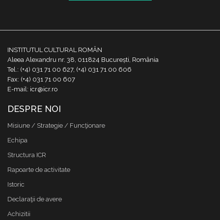
INSTITUTUL CULTURAL ROMÂN
Aleea Alexandru nr. 38, 011824 București, România
Tel.: (+4) 031 71 00 627, (+4) 031 71 00 606
Fax: (+4) 031 71 00 607
E-mail: icr@icr.ro
DESPRE NOI
Misiune / Strategie / Funcţionare
Echipa
Structura ICR
Rapoarte de activitate
Istoric
Declaraţii de avere
Achizitii