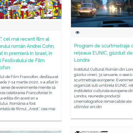
”, cel mai recent film al
Program de scurtmetraje 
orului român Andrei Cohn,
rețeaua EUNIC, găzduit de
t în premieră în Israel, în
Londra
 Festivalului de Film
ofon
Institutul Cultural Român din Lon
găzdui vineri, 31 ianuarie, o seară
lul de Film Francofon, desfășurat
scurtmetraje europene. Evenimen
oada 7-14 martie 2020, s-a aflat în
organizat sub umbrela EUNIC, re
 seriei de evenimente menite să
institutelor culturale europene di
ze celebrarea Francofoniei în
Londra, reunește producții
La ediția din acest an a
cinematografice remarcabile ale
lului, România a fost
ultimilor ani din
ntată de filmul „Arest”, cea mai