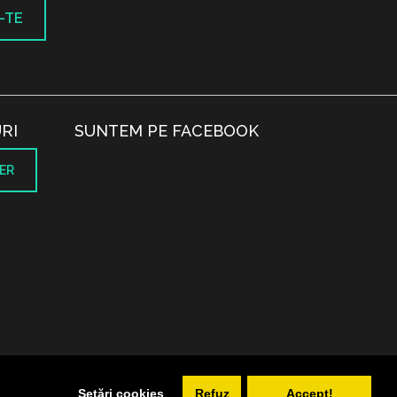
-TE
RI
SUNTEM PE FACEBOOK
ER
.
Setări cookies
Refuz
Accept!