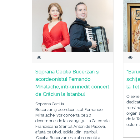
Soprana Cecilia Bucerzan și
"Baru
acordeonistul Fernando
schițe
Mihalache, într-un inedit concert
la Tel
de Crăciun la Istanbul
O serie
dedicat
Soprana Cecilia
română
Bucerzan și acordeonistul Fernando
organiz
Mihalache vor concerta pe 20
de la T
decembrie, de la ora 19. 30, la Catedrala
octomb
Franciscană Sfântul Anton de Padova,
aflată pe Blvd. Istiklal din Istanbul.
Cecilia Bucerzan este absolventă a