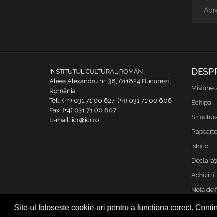
DESP
INSTITUTUL CULTURAL ROMÂN
Aleea Alexandru nr. 38, 011824 București,
Misiune 
România
Tel.: (+4) 031 71 00 627, (+4) 031 71 00 606
Echipa
Fax: (+4) 031 71 00 607
Structur
E-mail: icr@icr.ro
Rapoarte 
Istoric
Declaraţi
Achizitii
Nota de 
Contact
Site-ul folosește cookie-uri pentru a funcționa corect. Contin