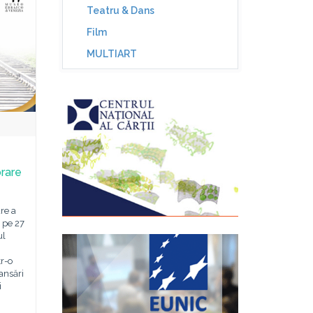
Teatru & Dans
Film
MULTIART
rare
re a
ă pe 27
ul
tr-o
ansări
i