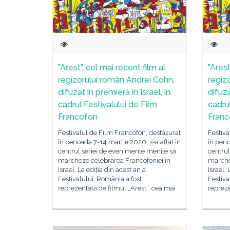
"Arest”, cel mai recent film al
"Arest
regizorului român Andrei Cohn,
regiz
difuzat în premieră în Israel, în
difuza
cadrul Festivalului de Film
cadrul
Francofon
Franc
Festivalul de Film Francofon, desfășurat
Festiva
în perioada 7-14 martie 2020, s-a aflat în
în peri
centrul seriei de evenimente menite să
centrul
marcheze celebrarea Francofoniei în
marche
Israel. La ediția din acest an a
Israel. 
Festivalului, România a fost
Festiva
reprezentată de filmul „Arest”, cea mai
repreze