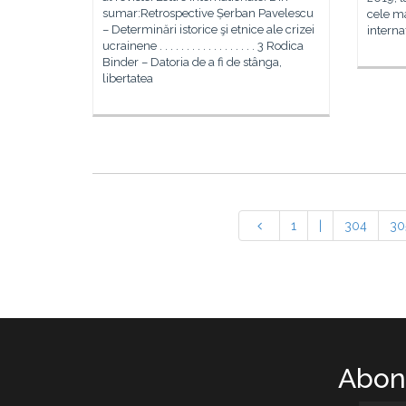
sumar:Retrospective Șerban Pavelescu
cele m
– Determinări istorice şi etnice ale crizei
interna
ucrainene . . . . . . . . . . . . . . . . . . 3 Rodica
Binder – Datoria de a fi de stânga,
libertatea
1
|
304
30
Abone