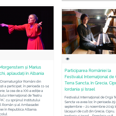
Morgenstern și Marius
Participarea României la
hi, aplaudați în Albania
Festivalul Internaţional de
l Dramaturgilor Români din
Terra Sancta, în Grecia, Cip
ti a participat, în perioada 11-14
Iordania și Israel
ie, la cea de a XXI-a ediție a
lului Internaţional de Teatru
Festivalul Internaţional de Orgă T
”, cu sprijinul Institutului
Sancta va avea loc în perioada 29
al Român și al Ambasadei
septembrie – 21 noiembrie 2019 î
ei în Republica Albania.
lăcaşuri de cult din Grecia, Cipru,
colul
Iordania şi Israel. România va fi