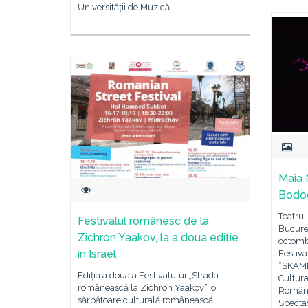
Universității de Muzică
Maia 
Bodoc
Teatru
Festivalul românesc de la
Bucureș
Zichron Yaakov, la a doua ediție
octombr
în Israel
Festiva
“SKAMPA
Ediția a doua a Festivalului „Strada
Cultur
românească la Zichron Yaakov”, o
Români
sărbătoare culturală românească,
Specta