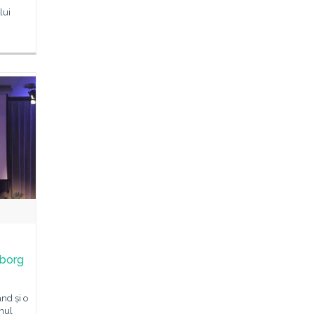
lui
e
eborg
nd și o
anul