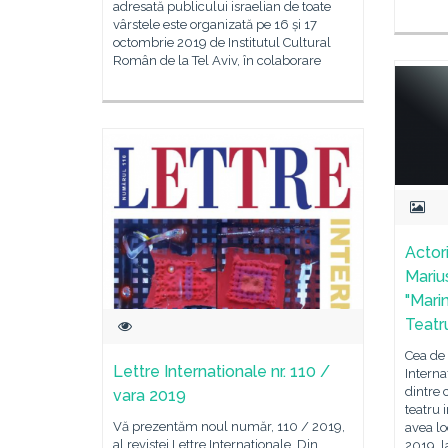
adresată publicului israelian de toate
vârstele este organizată pe 16 și 17
octombrie 2019 de Institutul Cultural
Român de la Tel Aviv, în colaborare
Actor
Mariu
"Marin
Teatr
Cea de 
Lettre Internationale nr. 110 /
Intern
dintre
vara 2019
teatru 
Vă prezentăm noul număr, 110 / 2019,
avea lo
al revistei Lettre Internationale. Din
2019, l