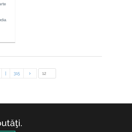
arte
dia.
|
315
utăţi.