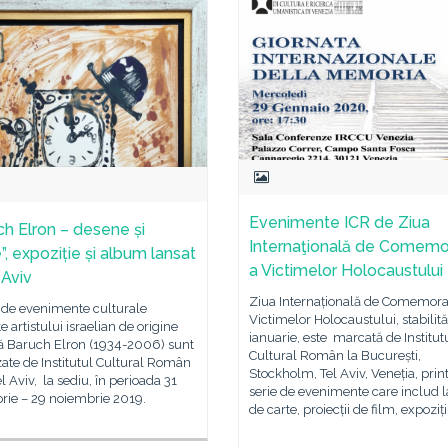
Evenimente ICR de Ziua
ch Elron – desene și
Internaţională de Comemo
”, expoziție și album lansat
a Victimelor Holocaustului
 Aviv
Ziua Internațională de Comemora
 de evenimente culturale
Victimelor Holocaustului, stabilit
e artistului israelian de origine
ianuarie, este marcată de Institut
 Baruch Elron (1934-2006) sunt
Cultural Român la București,
ate de Institutul Cultural Român
Stockholm, Tel Aviv, Veneția, prin
el Aviv, la sediu, în perioada 31
serie de evenimente care includ l
rie – 29 noiembrie 2019.
de carte, proiecții de film, expoziți