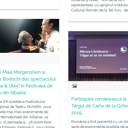
reprezentată, cu sprijinul Institutu
Cultural Român de la Tel Aviv, d
ii Maia Morgenstern și
s Bodochi duc spectacolul
a & Ulay" în Festivalul de
u din Albania
Participare românească la
a XXI-a ediție a Festivalului
Târgul de Carte de la Göt
aţional de Teatru SKAMPA, unul
 cele mai mari evenimente de
2019
internaționale din Albania, va
România a fost prezentă cu un sta
c în perioada 9 - 16 octombrie
serie de evenimente la ediția de 
a Elbasan. Festivalul, unul dintre