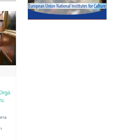
 Orgă
ru,
erra
n