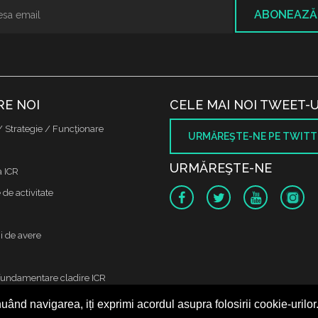
ABONEAZĂ
RE NOI
CELE MAI NOI TWEET-U
/ Strategie / Funcţionare
URMĂREŞTE-NE PE TWITT
URMĂREŞTE-NE
a ICR
de activitate
i de avere
fundamentare cladire ICR
uând navigarea, iți exprimi acordul asupra folosirii cookie-urilor