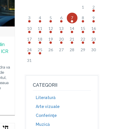
1
2
3
4
5
6
7
8
9
10
11
12
13
14
15
16
17
18
19
20
21
22
23
din
24
25
26
27
28
29
30
 ICR
31
dra va
 de
tul,
țeaua
CATEGORII
n
Literatură
Arte vizuale
Conferinţe
Muzică