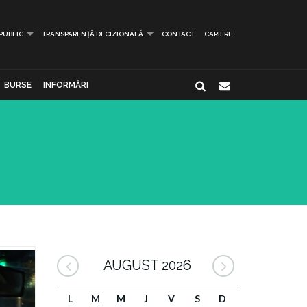
 PUBLIC
TRANSPARENȚĂ DECIZIONALĂ
CONTACT
CARIERE
BURSE
INFORMĂRI
AUGUST 2026
L
M
M
J
V
S
D