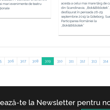
acesta a celui mai mare târg de c
ai mari evenimente de teatru
din Scandinavia, „Bok&Bibliotek”,
ționale
desfășurat în perioada 26-29
septembrie 2019 la Göteborg, Sue
Participarea României la
„Bok&Bibliotek”
5
306
307
308
309
310
311
312
313
314
ază-te la Newsletter pentru no