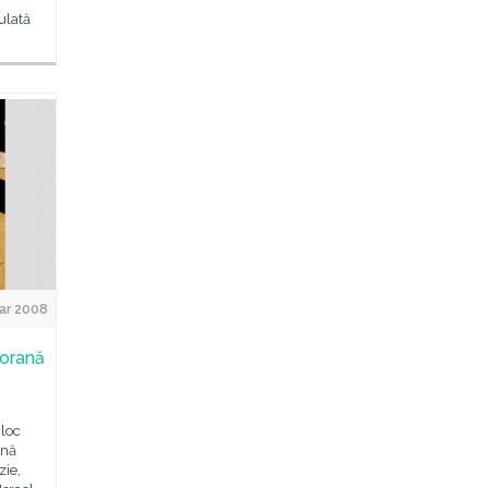
ulată
ar 2008
porană
 loc
ană
zie,