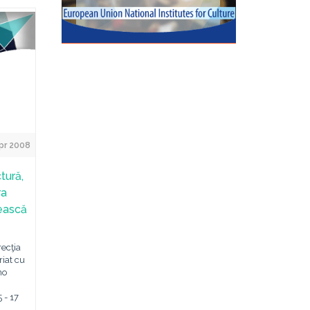
pr 2008
tură,
ra
nească
recţia
riat cu
no
 - 17