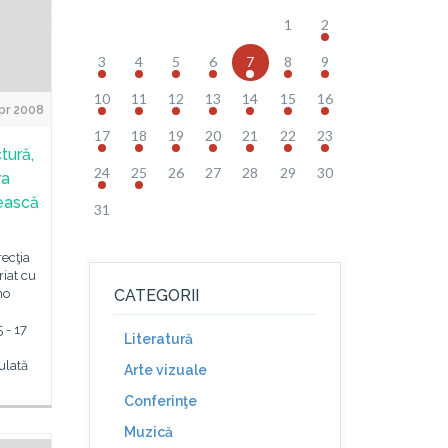
1
2
3
4
5
6
7
8
9
10
11
12
13
14
15
16
Apr 2008
17
18
19
20
21
22
23
tură,
24
25
26
27
28
29
30
ra
nească
31
recţia
riat cu
no
CATEGORII
 - 17
Literatură
ulată
Arte vizuale
Conferinţe
Muzică