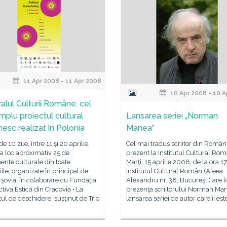
11 Apr 2008 - 11 Apr 2008
10 Apr 2008 - 10 A
valul Culturii Române, cel
mplu proiectul cultural
Lansarea seriei „Norman
esc realizat în Polonia
Manea”
e 10 zile, între 11 şi 20 aprilie,
Cel mai tradus scriitor din Român
a loc aproximativ 25 de
prezent la Institutul Cultural Ro
nte culturale din toate
Marţi, 15 aprilie 2008, de la ora 17,
le, organizate în principal de
Institutul Cultural Român (Aleea
şovia, în colaborare cu Fundaţia
Alexandru nr. 38, Bucureşti) are lo
tiva Estică din Cracovia • La
prezenţa scriitorului Norman Ma
ul de deschidere, susţinut de Trio
lansarea seriei de autor care îi est