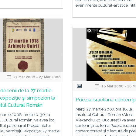
evenimente cultural-artistice intit
27 Mar 2008 - 27 Mar 2008
16 Mar 2008 - 16 M
decenii de la 27 martie
 expoziţie şi simpozion la
Poezia israeliană contem
tutul Cultural Român
Marţi, 27 martie 2007, ora 18, la
 martie 2008, orele 10. 30, la
Institutul Cultural Român (Aleea
tul Cultural Român, va avea loc,
Alexandru 38, Bucureşti) va avea
ltul patronaj al Preşedintelui
conferinţa cu tema Poezia israeli
i, vernisajul expoziţiei 27 martie
contemporană şi o lectură de poe