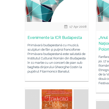
17 Apr 2008
Evenimente la ICR Budapesta
„Anul
Naţio
Primăvară budapestană cu muzică,
Polon
sculpturi de fân şi puţină francofonie
Primăvara budapestană este salutată de
Fanfar
Institutul Cultural Român din Budapesta
joi, 17
în 11 martie cu un concert de pian sub
Români
bagheta dirijorului Gheorghe Costin la
Etnogra
pupitrul Filarmonicii Banatul.
de la V
două co
Festiva