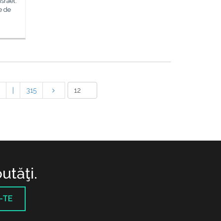
srael.
e de
|
315
utăţi.
-TE