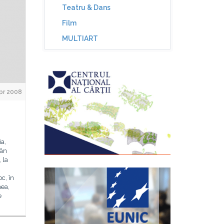
Teatru & Dans
Film
MULTIART
pr 2008
ia,
mân
 la
c, în
nea,
e