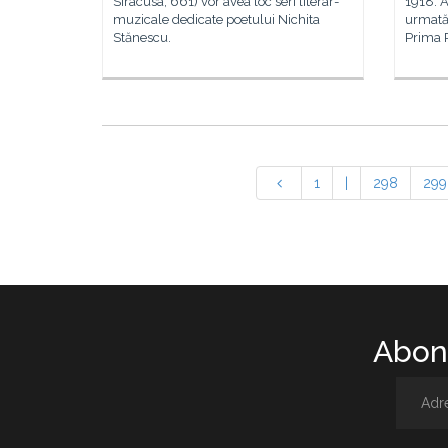
Siracusa, 661) vor avea loc seri literar-
1918. A
muzicale dedicate poetului Nichita
urmată
Stănescu.
Prima R
1
|
298
299
Abone