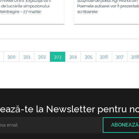
rhivele Unirii. Expoziţia va fi
susţinute de poeta Agi Mishol din I
 de lucrările simpozionului
Poemele autoarei vor fi prezentat
eîntregire – 27 martie
scriitoarele
300
301
302
303
304
305
306
307
308
ază-te la Newsletter pentru no
ABONEAZĂ