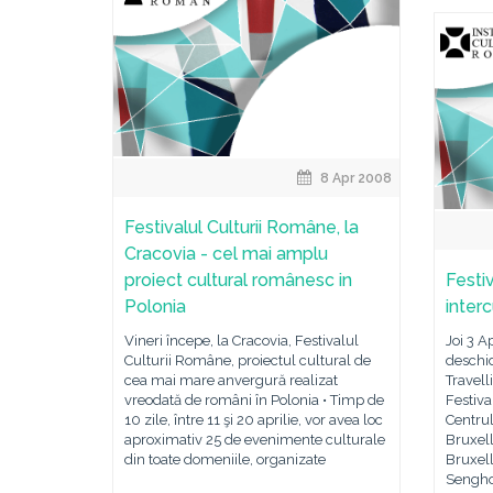
8 Apr 2008
Festivalul Culturii Române, la
Cracovia - cel mai amplu
proiect cultural românesc in
Festi
Polonia
interc
Vineri începe, la Cracovia, Festivalul
Joi 3 A
Culturii Române, proiectul cultural de
deschid
cea mai mare anvergură realizat
Travell
vreodată de români în Polonia • Timp de
Festiva
10 zile, între 11 şi 20 aprilie, vor avea loc
Centru
aproximativ 25 de evenimente culturale
Bruxell
din toate domeniile, organizate
Bruxell
Sengho