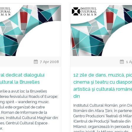
7 Apr 2008
1 A
val dedicat dialogului
12 zile de dans, muzică, pic
ultural la Bruxelles
cinema şi teatru cu diaspo
artistică şi culturală româ
prilie a avut loc la Bruxelles
din
erea fesivalului Roads of Europe:
ing spirit – wandering music.
Institutul Cultural Român, prin Di
lul este organizat de catre
Români din Afara Ţării, în partene
l Roman de Informare de la
Centro Produzioni Teatrali di Mila
es, Institutul Cultural Maghiar din
(Centrul de Producţii Teatrale din
es, Centrul Cultural Espace
Milano), organizează în perioada 5
r,
aprilie 2008, la Milano, seria de