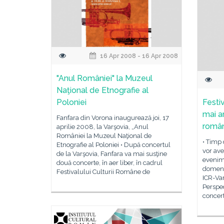
16 Apr 2008 - 16 Apr 2008
"Anul României" la Muzeul
Naţional de Etnografie al
Poloniei
Festi
mai a
Fanfara din Vorona inaugurează joi, 17
român
aprilie 2008, la Varşovia, „Anul
României la Muzeul Naţional de
• Timp d
Etnografie al Poloniei • După concertul
vor ave
de la Varşovia, Fanfara va mai susţine
evenime
două concerte, în aer liber, în cadrul
domenii
Festivalului Culturii Române de
ICR-Var
Perspec
concert