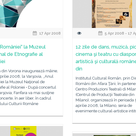
17 Apr 2008
5 Apr 2008 - 17 
 României” la Muzeul
12 zile de dans, muzică, pic
nal de Etnografie al
cinema şi teatru cu diaspo
iei
artistică şi culturală româ
din
a din Vorona inaugurează mâine,
 aprilie 2008, la Varşovia, „Anul
Institutul Cultural Român, prin Di
ei la Muzeul Naţional de
Români din Afara Ţării, în partene
fie al Poloniei • După concertul
Centro Produzioni Teatrali di Mila
arşovia, Fanfara va mai susţine
(Centrul de Producţii Teatrale din
ncerte, în aer liber, în cadrul
Milano), organizează în perioada 5
lului Culturii Române
aprilie 2008, la Milano, seria de
evenimente cultural-artistice intit