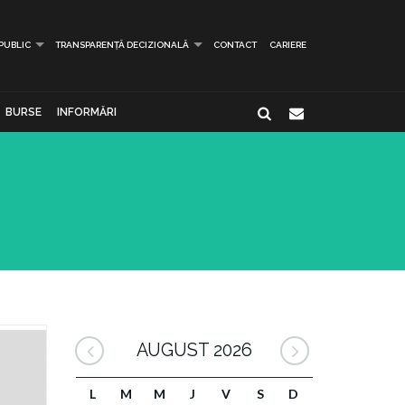
 PUBLIC
TRANSPARENȚĂ DECIZIONALĂ
CONTACT
CARIERE
BURSE
INFORMĂRI
AUGUST 2026
L
M
M
J
V
S
D