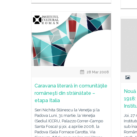
28 Mar 2008
Caravana literară în comunităţile
Nouă 
româneşti din străinătate –
1918:
etapa Italia
Insti
Seri Nichita Stănescu la Veneţia şi la
Padova Luni, 31 martie, la Veneţia
Joi, 27
(Sediul ICCRU, Palazzo Correr-Campo
Institu
Santa Fosca) şi joi, 4 aprilie 2008, la
sub îna
Padova (Sala Fornace Carotta, Via
Românie