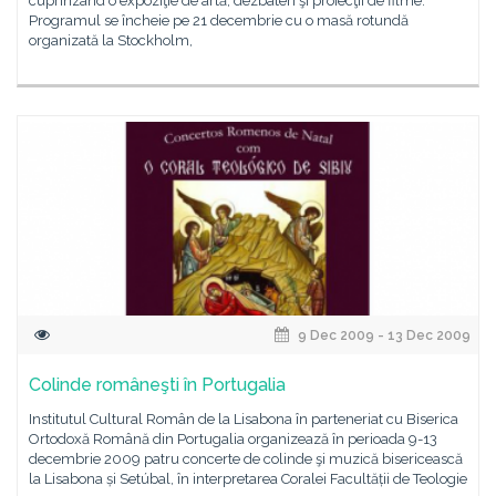
cuprinzând o expoziţie de artă, dezbateri şi proiecţii de filme.
Programul se încheie pe 21 decembrie cu o masă rotundă
organizată la Stockholm,
9 Dec 2009 - 13 Dec 2009
Colinde româneşti în Portugalia
Institutul Cultural Român de la Lisabona în parteneriat cu Biserica
Ortodoxă Română din Portugalia organizează în perioada 9-13
decembrie 2009 patru concerte de colinde şi muzică bisericească
la Lisabona și Setúbal, în interpretarea Coralei Facultății de Teologie