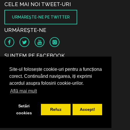
CELE MAI NOI TWEET-URI
URMĂREŞTE-NE PE TWITTER
URMĂREŞTE-NE
SUNTEM PE FACEBOOK
Site-ul folosește cookie-uri pentru a funcționa
corect. Continuând navigarea, iți exprimi
acordul asupra folosirii cookie-urilor.
Află mai mult
Setări
Refuz
Accept!
cookies