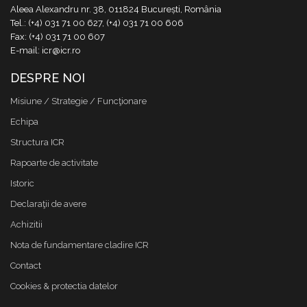
Aleea Alexandru nr. 38, 011824 București, România
Tel.: (+4) 031 71 00 627, (+4) 031 71 00 606
Fax: (+4) 031 71 00 607
E-mail: icr@icr.ro
DESPRE NOI
Misiune / Strategie / Funcţionare
Echipa
Structura ICR
Rapoarte de activitate
Istoric
Declaraţii de avere
Achizitii
Nota de fundamentare cladire ICR
Contact
Cookies & protectia datelor