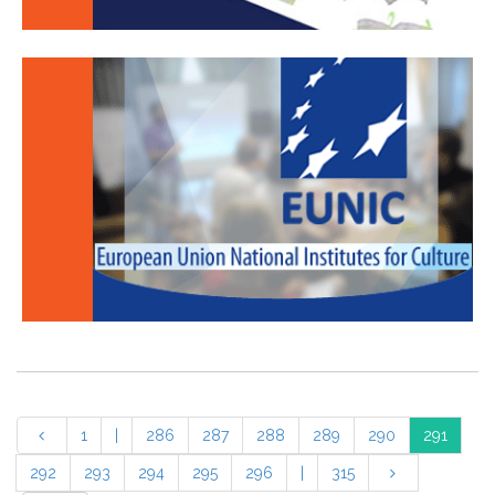
1
|
286
287
288
289
290
291
292
293
294
295
296
|
315