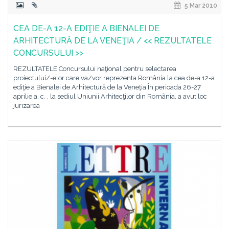
5 Mar 2010
CEA DE-A 12-A EDIŢIE A BIENALEI DE
ARHITECTURĂ DE LA VENEŢIA / << REZULTATELE
CONCURSULUI >>
REZULTATELE Concursului naţional pentru selectarea
proiectului/-elor care va/vor reprezenta România la cea de-a 12-a
ediţie a Bienalei de Arhitectură de la Veneţia În perioada 26-27
aprilie a. c. , la sediul Uniunii Arhitecţilor din România, a avut loc
jurizarea