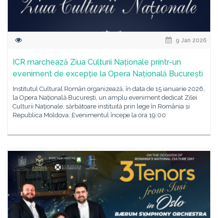
9 Jan 2026
ICR marchează Ziua Culturii Naționale printr-un
eveniment de excepție la Opera Națională București
Institutul Cultural Român organizează, în data de 15 ianuarie 2026,
la Opera Națională București, un amplu eveniment dedicat Zilei
Culturii Naționale, sărbătoare instituită prin lege în România și
Republica Moldova. Evenimentul începe la ora 19:00