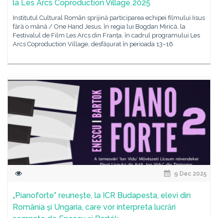
la Les Arcs Coproduction Village 2025
Institutul Cultural Român sprijină participarea echipei filmului Iisus
fără o mână / One Hand Jesus, în regia lui Bogdan Mirică, la
Festivalul de Film Les Arcs din Franța, în cadrul programului Les
Arcs Coproduction Village, desfășurat în perioada 13–16
9 Dec 2025
„Pianoforte” reunește, la ICR Budapesta, elevi din
România și Ungaria, care vor interpreta lucrări