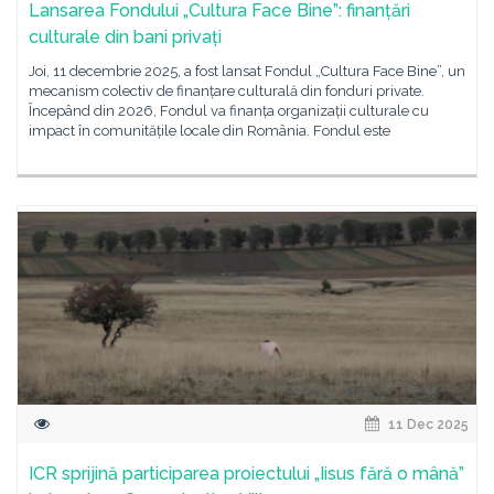
Lansarea Fondului „Cultura Face Bine”: finanțări
culturale din bani privați
Joi, 11 decembrie 2025, a fost lansat Fondul „Cultura Face Bine”, un
mecanism colectiv de finanțare culturală din fonduri private.
Începând din 2026, Fondul va finanța organizații culturale cu
impact în comunitățile locale din România. Fondul este
11 Dec 2025
ICR sprijină participarea proiectului „Iisus fără o mână”