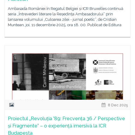
Ambasada României în Regatul Belgiei și ICR Bruxelles continuă
seria „Întrevederi literare la Reședința Ambasadorului” prin
lansarea volumului „Culoarea zilei - jurnal poetic”, de Cristian
Muntean, joi, 11 decembrie 2025, ora 18. 00. Publicat de Editura
8 Dec 2025
Proiectul „Revoluția '89: Frecvența 36 / Perspective
și Fragmente” – o experiență imersivă la ICR
Budapesta