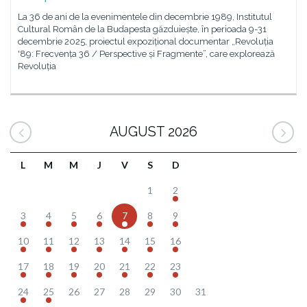
La 36 de ani de la evenimentele din decembrie 1989, Institutul
Cultural Român de la Budapesta găzduiește, în perioada 9-31
decembrie 2025, proiectul expozițional documentar „Revoluția
'89: Frecvența 36 / Perspective și Fragmente”, care explorează
Revoluția
AUGUST 2026
L
M
M
J
V
S
D
1
2
3
4
5
6
7
8
9
10
11
12
13
14
15
16
17
18
19
20
21
22
23
24
25
26
27
28
29
30
31