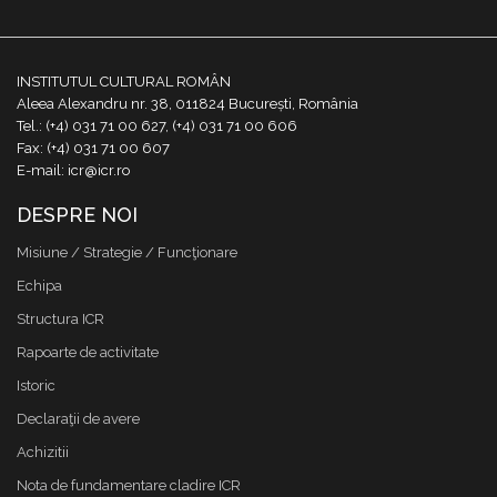
INSTITUTUL CULTURAL ROMÂN
Aleea Alexandru nr. 38, 011824 București, România
Tel.: (+4) 031 71 00 627, (+4) 031 71 00 606
Fax: (+4) 031 71 00 607
E-mail: icr@icr.ro
DESPRE NOI
Misiune / Strategie / Funcţionare
Echipa
Structura ICR
Rapoarte de activitate
Istoric
Declaraţii de avere
Achizitii
Nota de fundamentare cladire ICR