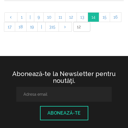
1
|
9
10
11
12
13
14
15
16
17
18
19
|
315
Abonează-te la Newsletter pentru
noutăţi.
ABONEAZĂ-TE