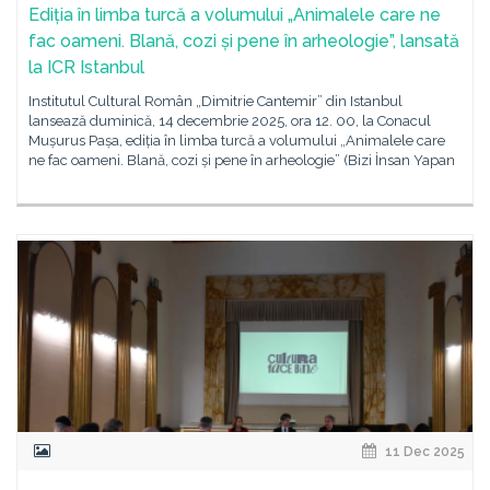
Ediția în limba turcă a volumului „Animalele care ne
fac oameni. Blană, cozi și pene în arheologie”, lansată
la ICR Istanbul
Institutul Cultural Român „Dimitrie Cantemir” din Istanbul
lansează duminică, 14 decembrie 2025, ora 12. 00, la Conacul
Mușurus Pașa, ediția în limba turcă a volumului „Animalele care
ne fac oameni. Blană, cozi și pene în arheologie” (Bizi İnsan Yapan
11 Dec 2025