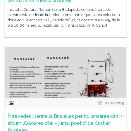
semnate de Enescu și Bartók
Institutul Cultural Român de la Budapesta continuă seria de
evenimente dedicate tinerelor talente prin organizarea celei de-a
doua ediții a concertului „Pianoforte” joi, 11 decembrie 2025, de la
ora 18:00, la sediul institutului din strada Izsó nr. 5. Gândit
8 Dec 2025
Întrevederi literare la Bruxelles pentru lansarea cărții-
album „Culoarea zilei – jurnal poetic” de Cristian
Muntean