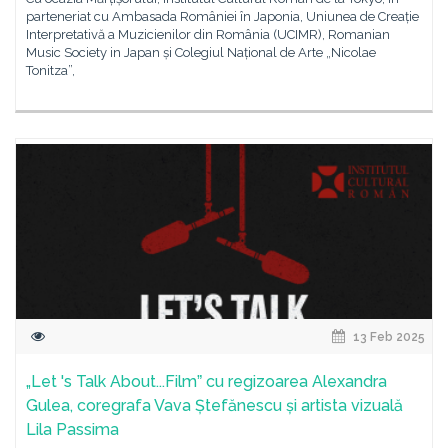
parteneriat cu Ambasada României în Japonia, Uniunea de Creație
Interpretativă a Muzicienilor din România (UCIMR), Romanian
Music Society in Japan și Colegiul Național de Arte „Nicolae
Tonitza”,
13 Feb 2025
„Let 's Talk About...Filmˮ cu regizoarea Alexandra
Gulea, coregrafa Vava Ștefănescu și artista vizuală
Lila Passima