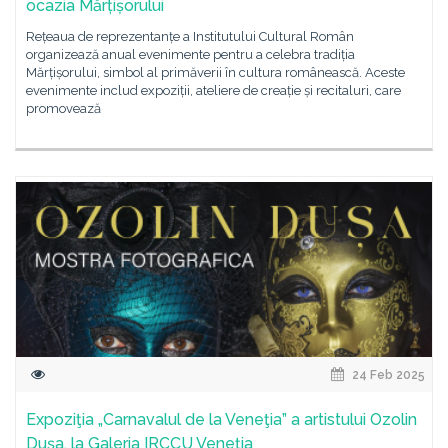
ocazia Mărțișorului
Rețeaua de reprezentanțe a Institutului Cultural Român
organizează anual evenimente pentru a celebra tradiția
Mărțișorului, simbol al primăverii în cultura românească. Aceste
evenimente includ expoziții, ateliere de creație și recitaluri, care
promovează
24 Feb 2025
Expoziţia „Carnavalul de la Veneţia” a artistului Ozolin
Duşa, la Galeria IRCCU Veneția