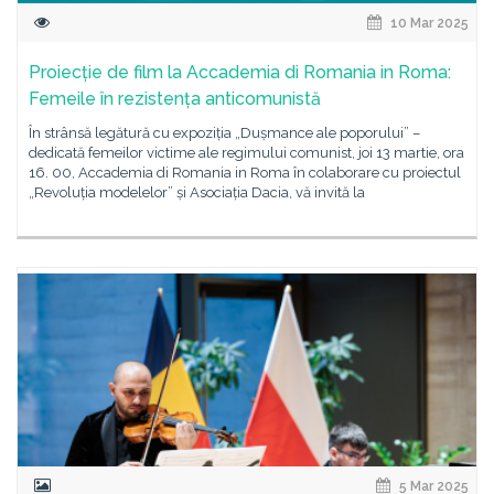
10 Mar 2025
Proiecție de film la Accademia di Romania in Roma:
Femeile în rezistența anticomunistă
În strânsă legătură cu expoziția „Dușmance ale poporului” –
dedicată femeilor victime ale regimului comunist, joi 13 martie, ora
16. 00, Accademia di Romania in Roma în colaborare cu proiectul
„Revoluția modelelor” și Asociația Dacia, vă invită la
5 Mar 2025