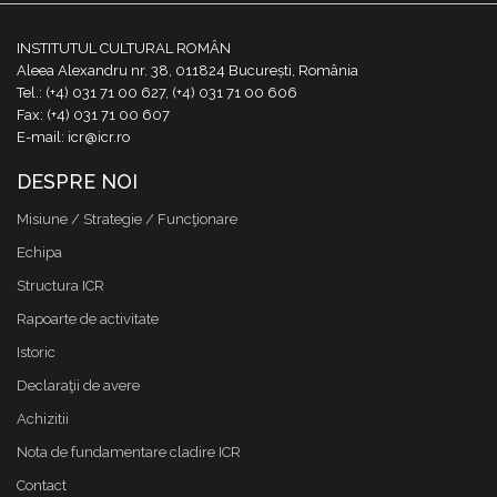
INSTITUTUL CULTURAL ROMÂN
Aleea Alexandru nr. 38, 011824 București, România
Tel.: (+4) 031 71 00 627, (+4) 031 71 00 606
Fax: (+4) 031 71 00 607
E-mail: icr@icr.ro
DESPRE NOI
Misiune / Strategie / Funcţionare
Echipa
Structura ICR
Rapoarte de activitate
Istoric
Declaraţii de avere
Achizitii
Nota de fundamentare cladire ICR
Contact