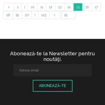
1
|
10
11
12
13
14
15
16
17
18
19
20
|
143
Abonează-te la Newsletter pentru
noutăţi.
ABONEAZĂ-TE