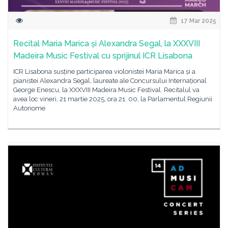
17 Mar 2025
Recital Maria Marica și Alexandra Segal, la XXXVIII
Madeira Music Festival cu sprijinul ICR Lisabona
ICR Lisabona susține participarea violonistei Maria Marica și a
pianistei Alexandra Segal, laureate ale Concursului Internațional
George Enescu, la XXXVIII Madeira Music Festival. Recitalul va
avea loc vineri, 21 martie 2025, ora 21. 00, la Parlamentul Regiunii
Autonome