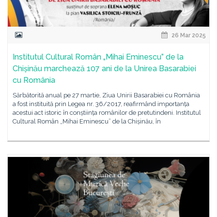
26 Mar 2025
Institutul Cultural Român „Mihai Eminescu” de la
Chișinău marchează 107 ani de la Unirea Basarabiei
cu România
Sărbătorită anual pe 27 martie, Ziua Unirii Basarabiei cu România
a fost instituită prin Legea nr. 36/2017, reafirmând importanța
acestui act istoric în conștiința românilor de pretutindeni. Institutul
Cultural Român „Mihai Eminescu” de la Chișinău, în