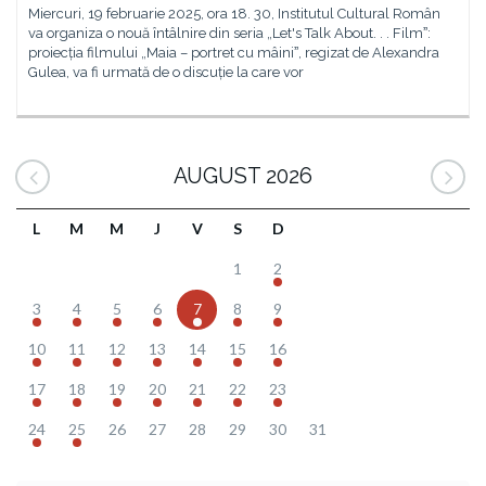
Miercuri, 19 februarie 2025, ora 18. 30, Institutul Cultural Român
va organiza o nouă întâlnire din seria „Let's Talk About. . . Filmˮ:
proiecția filmului „Maia – portret cu mâiniˮ, regizat de Alexandra
Gulea, va fi urmată de o discuție la care vor
AUGUST 2026
L
M
M
J
V
S
D
1
2
3
4
5
6
7
8
9
10
11
12
13
14
15
16
17
18
19
20
21
22
23
24
25
26
27
28
29
30
31