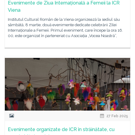
Evenimente de Ziua Internațională a Femeii la ICR
Viena
Institutul Cultural Român de la Viena organizează la sediul său
sâmbătă, 8 martie, două evenimente dedicate celebrării Zilei
Internaționale a Femeii. Primul eveniment, care începe la ora 16.
00, este organizat în parteneriat cu Asociația „Vocea Noastră”,
27 Feb 2025
Evenimente organizate de ICR în străinătate, cu