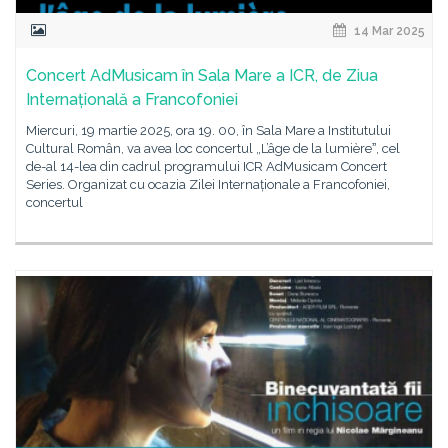
14 Mar 2025
Concert AdMusicam în Sala Mare a ICR, de Ziua
Internațională a Francofoniei
Miercuri, 19 martie 2025, ora 19. 00, în Sala Mare a Institutului
Cultural Român, va avea loc concertul „L’âge de la lumièreˮ, cel
de-al 14-lea din cadrul programului ICR AdMusicam Concert
Series. Organizat cu ocazia Zilei Internaționale a Francofoniei,
concertul