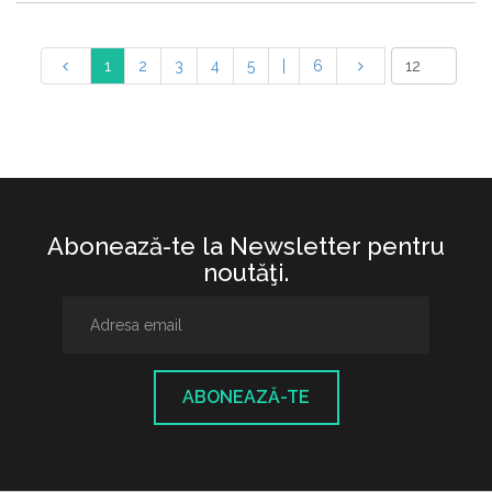
1
2
3
4
5
|
6
Abonează-te la Newsletter pentru
noutăţi.
ABONEAZĂ-TE