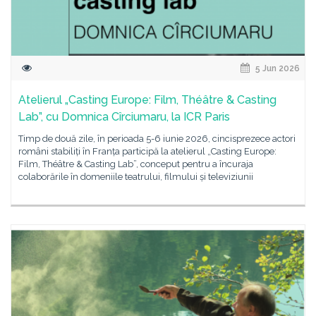
5 Jun 2026
Atelierul „Casting Europe: Film, Théâtre & Casting
Lab”, cu Domnica Cîrciumaru, la ICR Paris
Timp de două zile, în perioada 5-6 iunie 2026, cincisprezece actori
români stabiliți în Franța participă la atelierul „Casting Europe:
Film, Théâtre & Casting Lab”, conceput pentru a încuraja
colaborările în domeniile teatrului, filmului și televiziunii