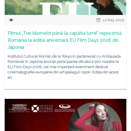
12 May 2026
Filmul „Trei kilometri până la capătul lumii” reprezintă
România la ediția aniversară EU Film Days 2026 din
Japonia
Institutul Cultural Român de la Tokyo în parteneriat cu Ambasada
României în Japonia anunță participarea oficială a țării noastre la
EU Film Days 2026, cel mai important eveniment dedicat
cinematografiei europene din arhipelagul nipon. Ediția din acest
an,