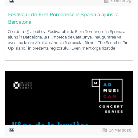
1 Oct 2025
Festivalul de Film Românesc în Spania a ajuns la
Barcelona
Cea de-a 15-a ediție a Festivalului de Film Românesc în Spania a
ajuns în Barcelona, la FilmoTeca de Catalunya. Inaugurarea va
avea loc la ora 20. 00, când va fi proiectat filmul „The Secret of Pin-
Up Island” în prezența regizorului. Eveniment organizat de
19 Mar 2025