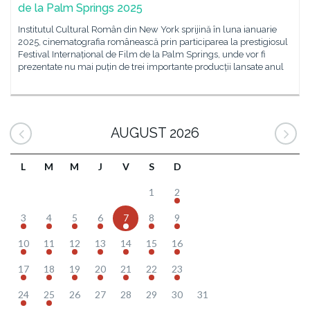
de la Palm Springs 2025
Institutul Cultural Român din New York sprijină în luna ianuarie
2025, cinematografia românească prin participarea la prestigiosul
Festival Internațional de Film de la Palm Springs, unde vor fi
prezentate nu mai puțin de trei importante producții lansate anul
AUGUST 2026
L
M
M
J
V
S
D
1
2
3
4
5
6
7
8
9
10
11
12
13
14
15
16
17
18
19
20
21
22
23
24
25
26
27
28
29
30
31