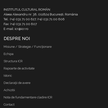
INSTITUTUL CULTURAL ROMÂN
Aleea Alexandru nr. 38, 011824 București, România
Tel.: (+4) 031 71 00 627, (+4) 031 71 00 606
Fax: (+4) 031 71 00 607
E-mail: icr@icr.ro
DESPRE NOI
Misiune / Strategie / Funcţionare
Echipa
Structura ICR
Rapoarte de activitate
Istoric
Declaraţii de avere
Achizitii
Nota de fundamentare cladire ICR
Contact