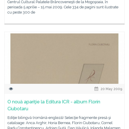
Centrul Cultural Palatele Brâncoveneşti de la Mogoşoaia, în
perioada 5 aprilie – 15 mai 2009. Cele 334 de pagini sunt ilustrate
cu peste 300 de
20 May 2009
O nouă apariţie la Editura ICR - album Florin
Ciubotaru
Ediţie bilingvă (română-engleză) Selecţie fragmente presă şi
cataloage: Anca Arghir, Horia Bernea, Florin Ciubotaru, Cornel
Radu Constantinescu, Adrian Guţă, Dan Hăulică, Iolanda Malamen,