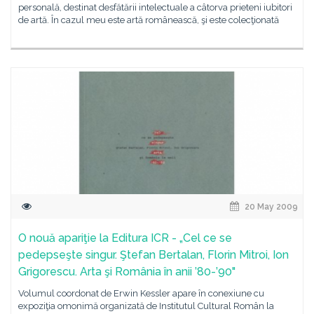
personală, destinat desfătării intelectuale a câtorva prieteni iubitori
de artă. În cazul meu este artă românească, şi este colecţionată
20 May 2009
O nouă apariţie la Editura ICR - „Cel ce se
pedepseşte singur. Ştefan Bertalan, Florin Mitroi, Ion
Grigorescu. Arta şi România în anii ’80-’90"
Volumul coordonat de Erwin Kessler apare în conexiune cu
expoziţia omonimă organizată de Institutul Cultural Român la