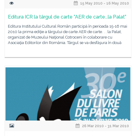
15 May 2010 - 16 May 2010
Editura ICR la târgul de carte ”AER de carte...la Palat”
Editura Institutului Cultural Român participă în perioada 15-16 mai
2010 la prima ediţie a târgului de carte AER de carte. . . la Palat,
organizat de Muzeului Naţional Cotroceni în colaborare cu
Asociaţia Editorilor din România. Târgul se va desfăşura în două
26 Mar 2010 - 31 Mar 2010