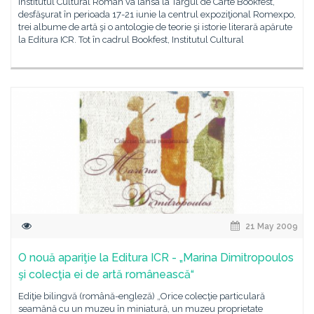
Institutul Cultural Român va lansa la Târgul de Carte Bookfest,
desfăşurat în perioada 17-21 iunie la centrul expoziţional Romexpo,
trei albume de artă şi o antologie de teorie şi istorie literară apărute
la Editura ICR. Tot în cadrul Bookfest, Institutul Cultural
21 May 2009
O nouă apariţie la Editura ICR - „Marina Dimitropoulos
şi colecţia ei de artă românească“
Ediţie bilingvă (română-engleză) „Orice colecţie particulară
seamănă cu un muzeu în miniatură, un muzeu proprietate