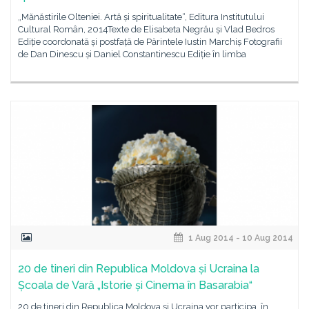
„Mănăstirile Olteniei. Artă și spiritualitate“, Editura Institutului
Cultural Român, 2014Texte de Elisabeta Negrău și Vlad Bedros
Ediție coordonată și postfață de Părintele Iustin Marchiș Fotografii
de Dan Dinescu și Daniel Constantinescu Ediție în limba
1 Aug 2014 - 10 Aug 2014
20 de tineri din Republica Moldova și Ucraina la
Școala de Vară „Istorie și Cinema în Basarabia“
20 de tineri din Republica Moldova și Ucraina vor participa, în