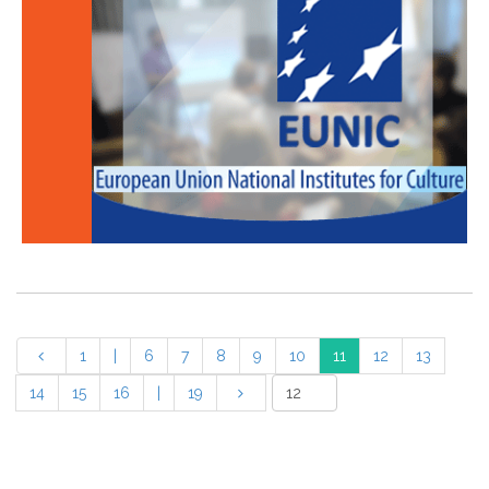
1
|
6
7
8
9
10
11
12
13
14
15
16
|
19