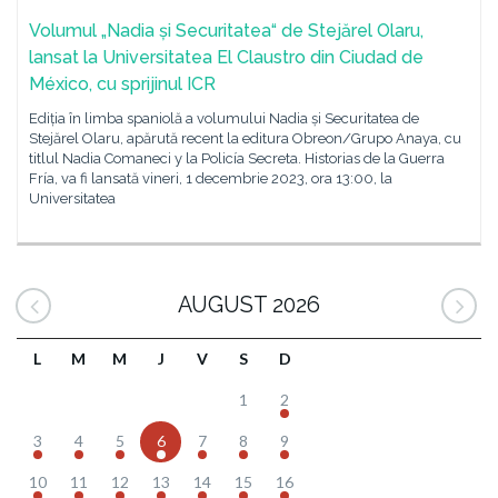
Volumul „Nadia și Securitatea“ de Stejărel Olaru,
lansat la Universitatea El Claustro din Ciudad de
México, cu sprijinul ICR
Ediția în limba spaniolă a volumului Nadia și Securitatea de
Stejărel Olaru, apărută recent la editura Obreon/Grupo Anaya, cu
titlul Nadia Comaneci y la Policía Secreta. Historias de la Guerra
Fría, va fi lansată vineri, 1 decembrie 2023, ora 13:00, la
Universitatea
AUGUST 2026
L
M
M
J
V
S
D
1
2
3
4
5
6
7
8
9
10
11
12
13
14
15
16