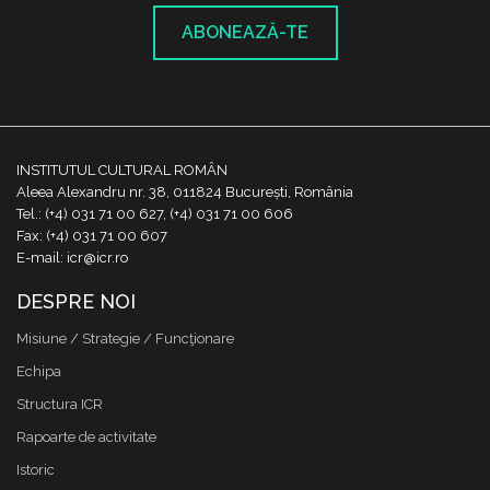
ABONEAZĂ-TE
INSTITUTUL CULTURAL ROMÂN
Aleea Alexandru nr. 38, 011824 București, România
Tel.: (+4) 031 71 00 627, (+4) 031 71 00 606
Fax: (+4) 031 71 00 607
E-mail: icr@icr.ro
DESPRE NOI
Misiune / Strategie / Funcţionare
Echipa
Structura ICR
Rapoarte de activitate
Istoric