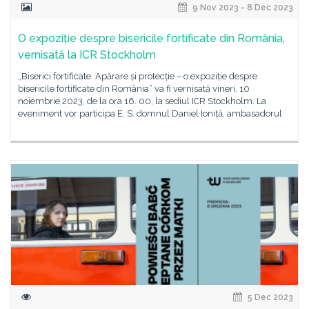
9 Nov 2023 - 8 Dec 2023
O expoziție despre bisericile fortificate din România,
vernisată la ICR Stockholm
„Biserici fortificate. Apărare și protecție – o expoziție despre
bisericile fortificate din România” va fi vernisată vineri, 10
noiembrie 2023, de la ora 16. 00, la sediul ICR Stockholm. La
eveniment vor participa E. S. domnul Daniel Ioniță, ambasadorul
5 Dec 2023