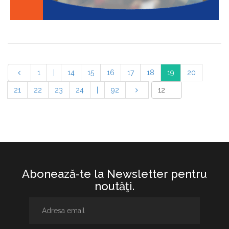
1
|
14
15
16
17
18
19
20
21
22
23
24
|
92
Abonează-te la Newsletter pentru
noutăţi.