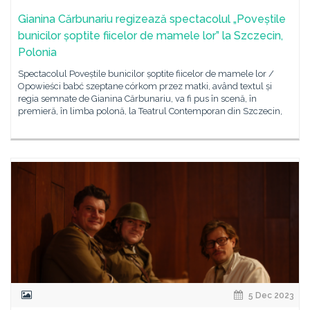
Gianina Cărbunariu regizează spectacolul „Poveștile
bunicilor șoptite fiicelor de mamele lor” la Szczecin,
Polonia
Spectacolul Poveștile bunicilor șoptite fiicelor de mamele lor /
Opowieści babć szeptane córkom przez matki, având textul și
regia semnate de Gianina Cărbunariu, va fi pus în scenă, în
premieră, în limba polonă, la Teatrul Contemporan din Szczecin,
5 Dec 2023