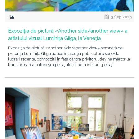
3 Sep 2019
Expoziţia de pictură «Another side/another view» a
artistului vizual Luminiţa Gliga, la Veneţia
Expoziţia de pictură «Another side/another view» semnată de
pictorița Luminița Gliga aduce în atenția publicului o serie de
lucrări recente, compoziții în fața cărora privitorul devine martor la
transformarea naturii şi a peisajului citadin într-un „peisaj