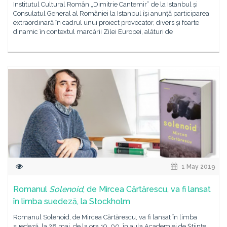
Institutul Cultural Român „Dimitrie Cantemir” de la Istanbul și
Consulatul General al României la Istanbul își anunță participarea
extraordinară în cadrul unui proiect provocator, divers și foarte
dinamic în contextul marcării Zilei Europei, alături de
1 May 2019
Romanul
Solenoid
, de Mircea Cărtărescu, va fi lansat
în limba suedeză, la Stockholm
Romanul Solenoid, de Mircea Cărtărescu, va fi lansat în limba
suedeză, la 28 mai, de la ora 19. 00, în aula Academiei de Științe