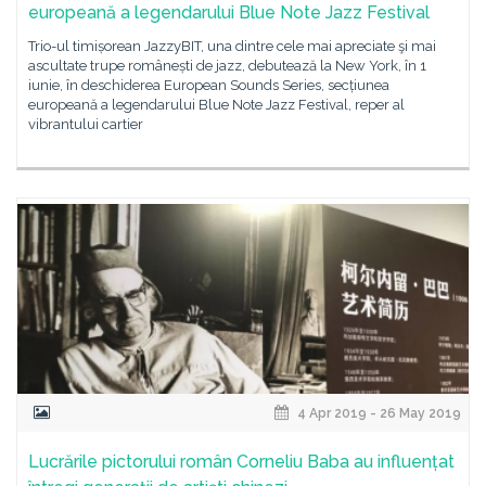
europeană a legendarului Blue Note Jazz Festival
Trio-ul timișorean JazzyBIT, una dintre cele mai apreciate şi mai
ascultate trupe românești de jazz, debutează la New York, în 1
iunie, în deschiderea European Sounds Series, secțiunea
europeană a legendarului Blue Note Jazz Festival, reper al
vibrantului cartier
4 Apr 2019 - 26 May 2019
Lucrările pictorului român Corneliu Baba au influențat