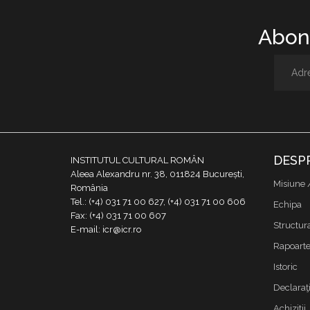
Abone
DESP
INSTITUTUL CULTURAL ROMÂN
Aleea Alexandru nr. 38, 011824 București,
Misiune 
România
Tel.: (+4) 031 71 00 627, (+4) 031 71 00 606
Echipa
Fax: (+4) 031 71 00 607
Structur
E-mail: icr@icr.ro
Rapoarte 
Istoric
Declaraţi
Achizitii