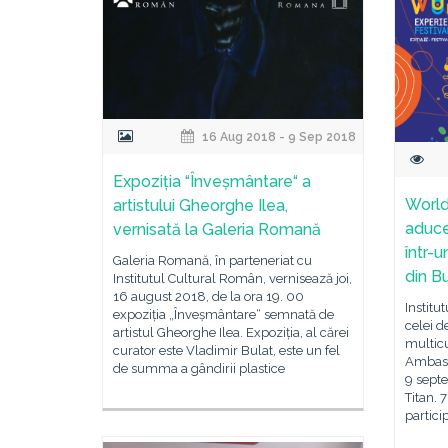
16 Aug 2018 - 9 Sep 2018
Expoziția “Înveșmântare“ a
World
artistului Gheorghe Ilea,
aduce
vernisată la Galeria Romană
într-
Galeria Romană, în parteneriat cu
din B
Institutul Cultural Român, vernisează joi,
16 august 2018, de la ora 19. 00
Institu
expoziția „Înveșmântare“ semnată de
celei d
artistul Gheorghe Ilea. Expoziția, al cărei
multicu
curator este Vladimir Bulat, este un fel
Ambasad
de summa a gândirii plastice
9 sept
Titan. 7
partici