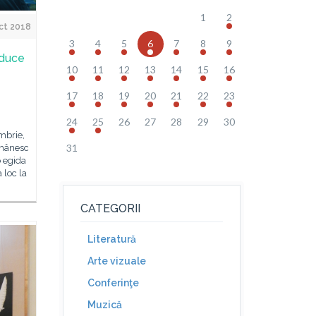
1
2
ct 2018
3
4
5
6
7
8
9
aduce
10
11
12
13
14
15
16
17
18
19
20
21
22
23
24
25
26
27
28
29
30
mbrie,
31
românesc
b egida
 loc la
CATEGORII
Literatură
Arte vizuale
Conferinţe
Muzică