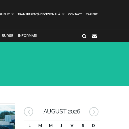
 PUBLIC
TRANSPARENȚĂ DECIZIONALĂ
CONTACT
CARIERE
BURSE
INFORMĂRI
AUGUST 2026
L
M
M
J
V
S
D