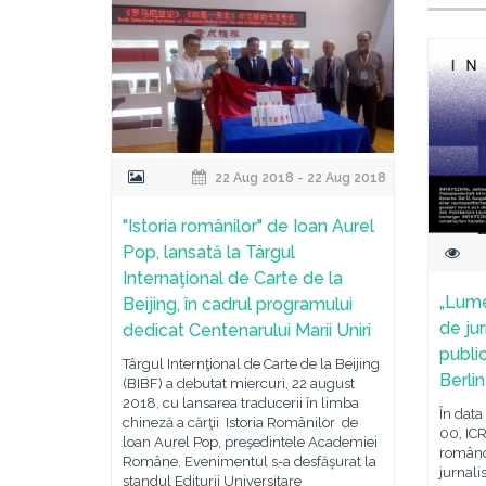
22 Aug 2018 - 22 Aug 2018
"Istoria românilor" de Ioan Aurel
Pop, lansată la Târgul
Internaţional de Carte de la
„Lume
Beijing, în cadrul programului
de ju
dedicat Centenarului Marii Uniri
public
Târgul Internţional de Carte de la Beijing
Berlin
(BIBF) a debutat miercuri, 22 august
2018, cu lansarea traducerii în limba
În data 
chineză a cărţii Istoria Românilor de
00, IC
loan Aurel Pop, preşedintele Academiei
româno
Române. Evenimentul s-a desfăşurat la
jurnali
standul Editurii Universitare