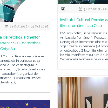
5 Oct 2018 - 7 O
Institutul Cultural Român 
filmul românesc la Oslo
11 Oct 2018 - 14 Oct 2018
ICR Stockholm, în parteneriat cu
 de retorică a tinerilor
Ambasada României în Regatul
Norvegiei și Cinemateca din Oslo,
abeni: 11-14 octombrie
organizează, în perioada 5-7 octo
 Chișinău
o nouă ediţie a Zilelor filmului 
la Oslo, manifestare culturală su
tul Cultural Român are plăcerea
Centenarului României ce va avea
 anunța că, în perioada 11-14
iea. c. , se va desfășura la
u proiectul „Școala de retorică a
or basarabeni”, organizat de
imentul Comunități Istorice.
de retorică,