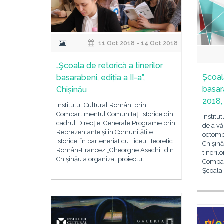
11 Oct 2018 - 14 Oct 2018
„Şcoala de retorică a tinerilor
Școala
basarabeni, ediția a II-a”,
basar
Chișinău
2018,
Institutul Cultural Român, prin
Compartimentul Comunități Istorice din
Institu
cadrul Direcției Generale Programe prin
de a vă
Reprezentanțe și în Comunitățile
octombr
Istorice, în parteneriat cu Liceul Teoretic
Chișină
Român-Francez „Gheorghe Asachi” din
tineril
Chișinău a organizat proiectul
Compart
Școala 