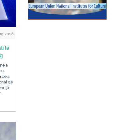
ug 2018
i la
ng
âne a
 cu
a de a
ional de
erință
,