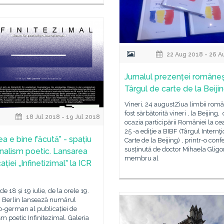
22 Aug 2018 - 26 A
Jurnalul prezenței româneșt
Târgul de carte de la Beiji
Vineri, 24 augustZiua limbii rom
fost sărbătorită vineri , la Beijing,
18 Jul 2018 - 19 Jul 2018
ocazia participării României la ce
25 -a ediţie a BIBF (Târgul Internţ
a e bine făcută” - spațiu
Carte de la Beijing) , printr-o conf
susținută de doctor Mihaela Gligor
rnalism poetic. Lansarea
membru al
ației „Infinetizimal” la ICR
de 18 și 19 iulie, de la orele 19.
R Berlin lansează numărul
-german al publicației de
sm poetic Infinitezimal. Galeria