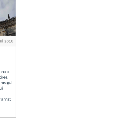
ul 2018
bona a
tirea
rnisajul
ui
gramat