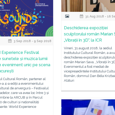
31 Aug 2018 - 16 S
Deschiderea expoziției
sculptorului român Marian 
„Vibrații în 3D”, la ICR
3 Sep 2018 - 9 Sep 2018
Vineri, 31 august 2018, la sediul
 Experience Festival
Institutului Cultural Român, a avu
deschiderea expoziției sculptorul
 sunetele și muzica lumii
român Marian Sava, „Vibrații în 3D
un eveniment unic pe scena
Evenimentul a fost mediat de
ucurești
vicepreședintele Institutului Cultu
Român, domnul Dan Béla Krizbai
tul Cultural Român, partener al
Alături
e-a 4-a ediții a evenimentului
ltural de anvergură – Festivalul
elor, care va avea loc între 3 și
embrie la ARCUB și în Parcul
0 de culturi și naționalități
pante. World Experience