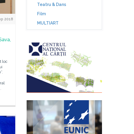
Teatru & Dans
Film
ep 2018
MULTIART
Sava,
t loc
ui
”.
ral
.