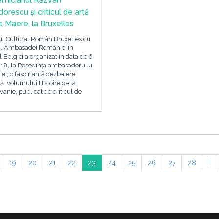
micianul Răzvan
orescu și criticul de artă
e Maere, la Bruxelles
tul Cultural Român Bruxelles cu
nul Ambasadei României în
 Belgiei a organizat în data de 6
018, la Reședința ambasadorului
ei, o fascinantă dezbatere
ă volumului Histoire de la
vanie, publicat de criticul de
19
20
21
22
23
24
25
26
27
28
|