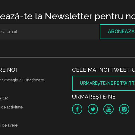
ază-te la Newsletter pentru no
ABONEAZĂ
RE NOI
CELE MAI NOI TWEET-U
/ Strategie / Funcţionare
URMĂREŞTE-NE PE TWITT
URMĂREŞTE-NE
a ICR
de activitate
i de avere