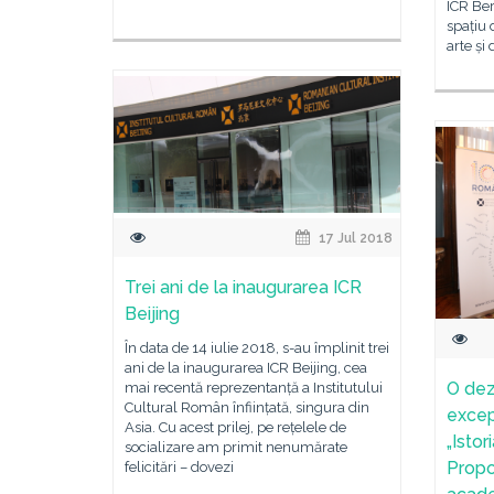
ICR Ber
spațiu 
arte și 
17 Jul 2018
Trei ani de la inaugurarea ICR
Beijing
În data de 14 iulie 2018, s-au împlinit trei
ani de la inaugurarea ICR Beijing, cea
O dez
mai recentă reprezentanță a Institutului
Cultural Român înființată, singura din
excep
Asia. Cu acest prilej, pe rețelele de
„Istor
socializare am primit nenumărate
Propo
felicitări – dovezi