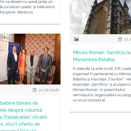
lin va deveni cu acest prilej un
de jurnalism poetic și întâlnire în
discipline: literatură,
17 J
Mircea Roman. Sacrificiu la
Mănăstirea Batalha
În data de 14 iulie 2018, ICR Lisa
organizat în parteneriat cu Mănăs
Batalha şi Asociaţia „Făuritori“, ve
expoziţiei „Sacrificiu“ a sculptorul
Mircea Roman. În preambulul
11 Jul 2018
vernisajului, organizatorii au pro
un scurt concert al
batere literară de
ție despre volumul
ia Transilvaniei” (Avant-
s, 2017) oferită de