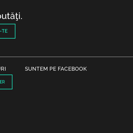
utăţi.
-TE
RI
SUNTEM PE FACEBOOK
ER