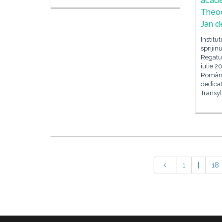
acade
Theod
Jan d
Institu
spriji
Regatul
iulie 2
Români
dedicat
Transyl
1
|
18