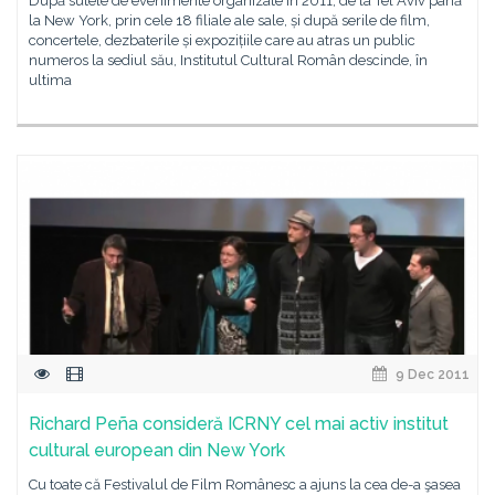
După sutele de evenimente organizate în 2011, de la Tel Aviv până
la New York, prin cele 18 filiale ale sale, și după serile de film,
concertele, dezbaterile și expozițiile care au atras un public
numeros la sediul său, Institutul Cultural Român descinde, în
ultima
9 Dec 2011
Richard Peña consideră ICRNY cel mai activ institut
cultural european din New York
Cu toate că Festivalul de Film Românesc a ajuns la cea de-a şasea