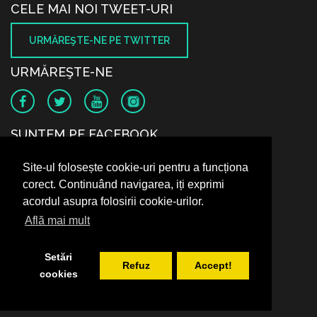
CELE MAI NOI TWEET-URI
URMĂREŞTE-NE PE TWITTER
URMĂREŞTE-NE
SUNTEM PE FACEBOOK
Site-ul folosește cookie-uri pentru a funcționa
corect. Continuând navigarea, iți exprimi
acordul asupra folosirii cookie-urilor.
Află mai mult
Setări
Refuz
Accept!
cookies