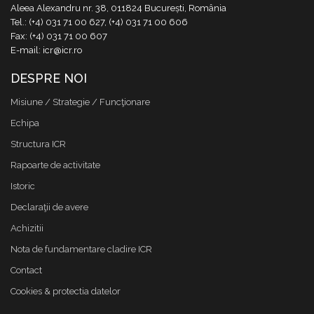
Aleea Alexandru nr. 38, 011824 București, România
Tel.: (+4) 031 71 00 627, (+4) 031 71 00 606
Fax: (+4) 031 71 00 607
E-mail: icr@icr.ro
DESPRE NOI
Misiune / Strategie / Funcţionare
Echipa
Structura ICR
Rapoarte de activitate
Istoric
Declaraţii de avere
Achizitii
Nota de fundamentare cladire ICR
Contact
Cookies & protectia datelor