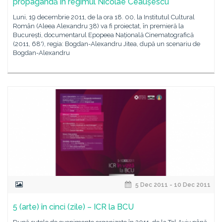
propagandă în regimul Nicolae Ceaușescu
Luni, 19 decembrie 2011, de la ora 18. 00, la Institutul Cultural
Român (Aleea Alexandru 38) va fi proiectat, în premieră la
București, documentarul Epopeea Națională Cinematografică
(2011, 68'), regia: Bogdan-Alexandru Jitea, după un scenariu de
Bogdan-Alexandru
5 Dec 2011 - 10 Dec 2011
5 (arte) în cinci (zile) – ICR la BCU