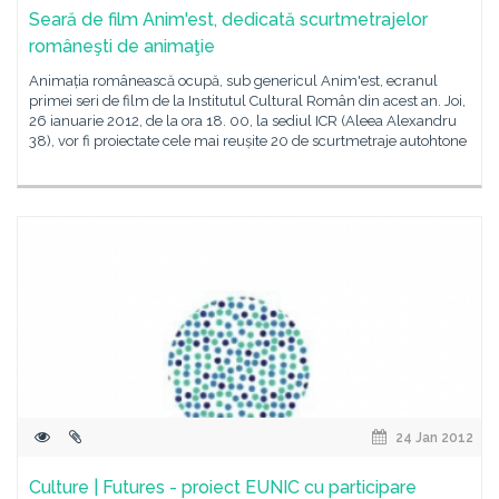
Seară de film Anim'est, dedicată scurtmetrajelor
româneşti de animaţie
Animația românească ocupă, sub genericul Anim'est, ecranul
primei seri de film de la Institutul Cultural Român din acest an. Joi,
26 ianuarie 2012, de la ora 18. 00, la sediul ICR (Aleea Alexandru
38), vor fi proiectate cele mai reușite 20 de scurtmetraje autohtone
24 Jan 2012
Culture | Futures - proiect EUNIC cu participare