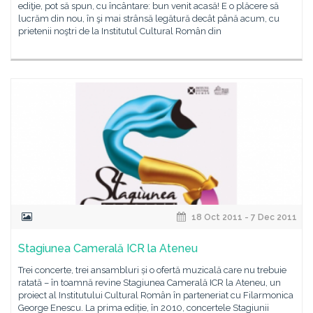
ediţie, pot să spun, cu încântare: bun venit acasă! E o plăcere să
lucrăm din nou, în şi mai strânsă legătură decât până acum, cu
prietenii noştri de la Institutul Cultural Român din
18 Oct 2011 - 7 Dec 2011
Stagiunea Camerală ICR la Ateneu
Trei concerte, trei ansambluri și o ofertă muzicală care nu trebuie
ratată – în toamnă revine Stagiunea Camerală ICR la Ateneu, un
proiect al Institutului Cultural Român în parteneriat cu Filarmonica
George Enescu. La prima ediție, în 2010, concertele Stagiunii