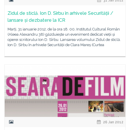
31 Jan 2012
Zidul de sticlă. Ion D. Sîrbu în arhivele Securității /
lansare și dezbatere la ICR
Marți, 31 ianuarie 2012, de la ora 18. 00, Institutul Cultural Român
(Aleea Alexandru 38) găzduiește un eveniment dedicat vieții și
operei scriitorului Ion D. Sîrbu. Lansarea volumului Zidul de sticlă.
Ion D. Sîrbu în arhivele Securității de Clara Mareș (Curtea
26 Jan 2012