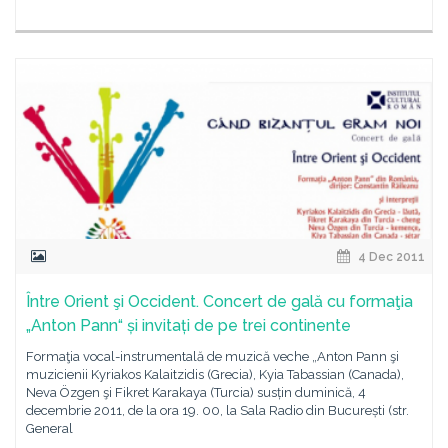
4 Dec 2011
Între Orient şi Occident. Concert de gală cu formaţia
„Anton Pann“ și invitați de pe trei continente
Formaţia vocal-instrumentală de muzică veche „Anton Pann şi
muzicienii Kyriakos Kalaitzidis (Grecia), Kyia Tabassian (Canada),
Neva Özgen şi Fikret Karakaya (Turcia) susțin duminică, 4
decembrie 2011, de la ora 19. 00, la Sala Radio din București (str.
General