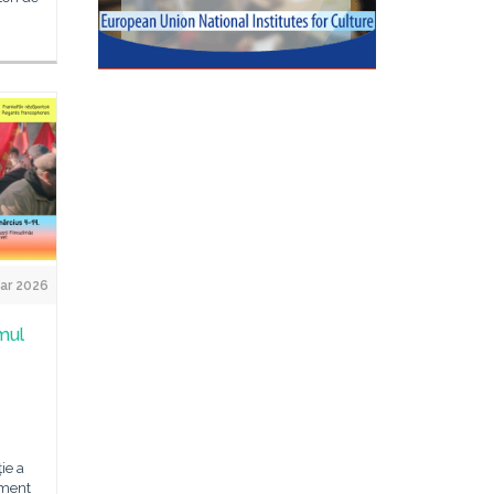
ar 2026
mul
ie a
iment