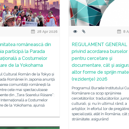
28 Apr 2026
8 A
itatea românească din
REGULAMENT GENERAL
ia participă la Parada
privind acordarea burselor
națională a Costumelor
pentru cercetare şi
are de la Yokohama
documentare, cât şi asigur
altor forme de sprijin mater
tul Cultural Român de la Tokyo și
(rezidenţe) 2026
da României în Japonia anunță
parea comunității românești la
Programul Bursele Institutului Cu
ntre cele mai spectaculoase
Românare ca scop sprijinirea
nte din „Țara Soarelui Răsare”:
cercetătorilor, traducătorilor, jurna
 Internațională a Costumelor
culturali, şi, nu în ultimul rând, a
re de la Yokohama, ajunsă
artiştilor, în efortul lor de pregătir
specializată, atât în România, cât ş
străinătate, asigurând