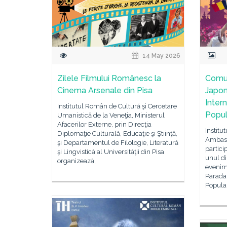
14 May 2026
Zilele Filmului Românesc la
Comun
Cinema Arsenale din Pisa
Japon
Inter
Institutul Român de Cultură şi Cercetare
Popul
Umanistică de la Veneţia, Ministerul
Afacerilor Externe, prin Direcţia
Institu
Diplomaţie Culturală, Educaţie şi Ştiinţă,
Ambasa
şi Departamentul de Filologie, Literatură
partici
şi Lingvistică al Universităţii din Pisa
unul di
organizează,
evenime
Parada
Popula