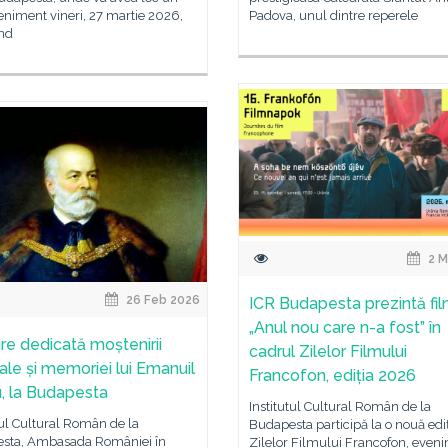
niment vineri, 27 martie 2026,
Padova, unul dintre reperele
nd
2 M
26 Feb 2026
ICR Budapesta prezintă fil
„Anul nou care n-a fost” în
ire dedicată moștenirii
cadrul Zilelor Filmului
rale și memoriei lui Emanuil
Francofon, ediția 2026
, la Budapesta
Institutul Cultural Român de la
tul Cultural Român de la
Budapesta participă la o nouă ediț
sta, Ambasada României în
Zilelor Filmului Francofon, even