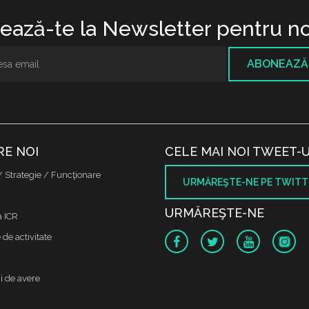
ază-te la Newsletter pentru no
ABONEAZĂ
RE NOI
CELE MAI NOI TWEET-U
/ Strategie / Funcţionare
URMĂREŞTE-NE PE TWITT
URMĂREŞTE-NE
a ICR
de activitate
i de avere