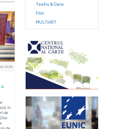
Teatru & Dans
Film
MULTIART
ar 2026
 a
ie
ază, în
rt de
Zilei
de
ton de