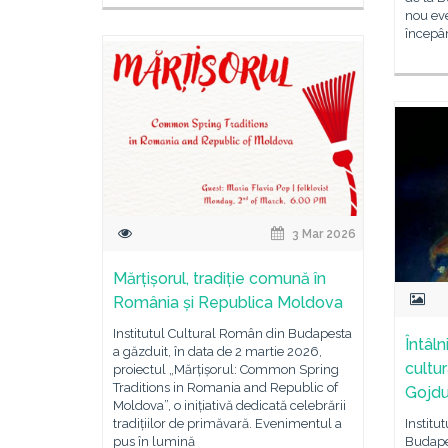
nou eve
începâ
3 Mar 2026
Mărțișorul, tradiție comună în
România și Republica Moldova
Institutul Cultural Român din Budapesta
Întâln
a găzduit, în data de 2 martie 2026,
cultu
proiectul „Mărțișorul: Common Spring
Traditions in Romania and Republic of
Gojdu
Moldova”, o inițiativă dedicată celebrării
tradițiilor de primăvară. Evenimentul a
Institu
pus în lumină
Budape