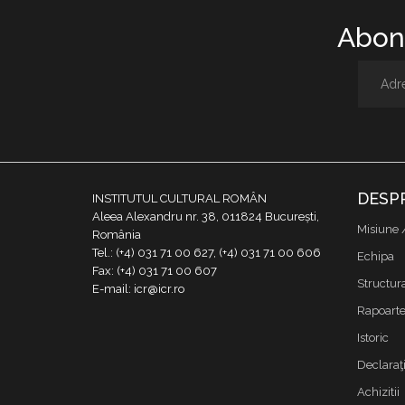
Abone
DESP
INSTITUTUL CULTURAL ROMÂN
Aleea Alexandru nr. 38, 011824 București,
Misiune 
România
Tel.: (+4) 031 71 00 627, (+4) 031 71 00 606
Echipa
Fax: (+4) 031 71 00 607
Structur
E-mail: icr@icr.ro
Rapoarte 
Istoric
Declaraţi
Achizitii