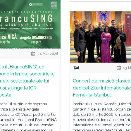
24 Mar 2026
ctul „BrancuSING“, ce
13 M
pune în limbaj sonor ideile
mele sculpturale ale lui
Concert de muzică clasică
uși, ajunge la ICR
dedicat Zilei Internaționale
pesta
Femeii la Istanbul
citalul susținut de soprana
Institutul Cultural Român „Dimitr
Vică și pianista Angela
Cantemir” de la Istanbul organize
escu la ICR Viena, pe 26 martie
data de 16 martie 2026, un conce
turneul internațional BrancuSING
muzică clasică dedicat celebrării 
ge la Institutul Cultural Român
Internaționale a Femeii, găzduit 
udapesta, unde va avea loc un
prestigioasa Catedrala Sfântul An