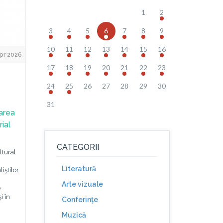
1
2
3
4
5
6
7
8
9
10
11
12
13
14
15
16
pr 2026
17
18
19
20
21
22
23
24
25
26
27
28
29
30
31
area
ial
CATEGORII
ltural
Literatură
liştilor
Arte vizuale
e
i în
Conferinţe
Muzică