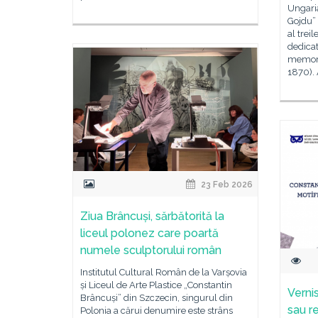
Ungaria
Gojdu”
al trei
dedicat
memori
1870).
23 Feb 2026
Ziua Brâncuși, sărbătorită la
liceul polonez care poartă
numele sculptorului român
Institutul Cultural Român de la Varșovia
și Liceul de Arte Plastice „Constantin
Verni
Brâncuși” din Szczecin, singurul din
sau r
Polonia a cărui denumire este strâns