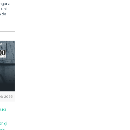
Ungaria
Lunii
ă de
eb 2026
cuși
r și