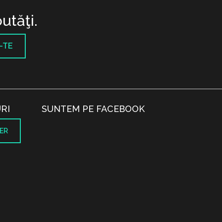
utăţi.
-TE
RI
SUNTEM PE FACEBOOK
ER