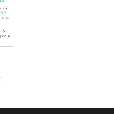
ris
is, în
ei în
mâniei
a 19
poziția