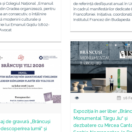
 și Colegiul Național „Emanuil
de referință desfășurat anual în 
 din Oradea organizează, pentru
în cadrul manifestărilor dedicate 
lea an consecutiv, o întâlnire
Francofoniei. Inițiativa, coordonat
ă moștenirii culturale și
Institutul Francez din Budapesta
ei lui Emanuil Gojdu (1802-
 Avocat
16 F
Expoziția în aer liber „Brân
Monumental Târgu Jiu“ și
saj de gravură „Brâncuși
dezbatere cu Mircea Canto
edescoperirea lumii” și