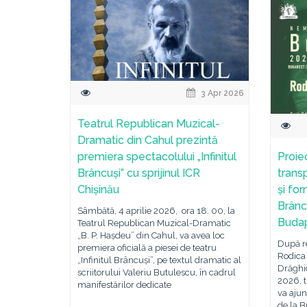
3 Apr 2026
Teatrul Republican Muzical-
Dramatic din Cahul prezintă
premiera spectacolului „Infinitul
Proie
Brâncuși” cu sprijinul ICR
trans
Chișinău
și for
Brânc
Sâmbătă, 4 aprilie 2026, ora 18. 00, la
Buda
Teatrul Republican Muzical-Dramatic
„B. P. Hașdeu” din Cahul, va avea loc
După re
premiera oficială a piesei de teatru
Rodica 
„Infinitul Brâncuși”, pe textul dramatic al
Drăghic
scriitorului Valeriu Butulescu, în cadrul
2026, 
manifestărilor dedicate
va ajun
de la B