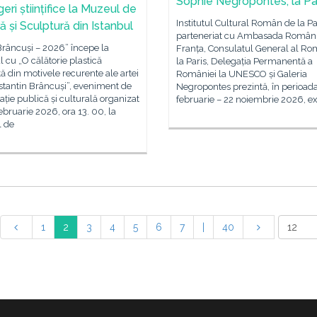
Sophie Negropontes, la Pa
eri științifice la Muzeul de
Institutul Cultural Român de la Par
ă și Sculptură din Istanbul
parteneriat cu Ambasada Români
Brâncuși – 2026” începe la
Franța, Consulatul General al Ro
l cu „O călătorie plastică
la Paris, Delegația Permanentă a
tă din motivele recurente ale artei
României la UNESCO și Galeria
stantin Brâncuși”, eveniment de
Negropontes prezintă, în perioad
ție publică și culturală organizat
februarie – 22 noiembrie 2026, ex
 februarie 2026, ora 13. 00, la
 de
1
2
3
4
5
6
7
|
40