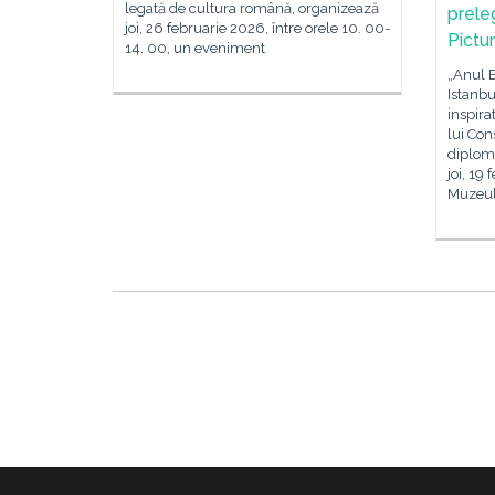
legată de cultura română, organizează
preleg
joi, 26 februarie 2026, între orele 10. 00-
Pictur
14. 00, un eveniment
„Anul 
Istanbu
inspira
lui Con
diploma
joi, 19
Muzeul