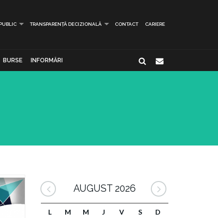
 PUBLIC
TRANSPARENȚĂ DECIZIONALĂ
CONTACT
CARIERE
BURSE
INFORMĂRI
AUGUST 2026
L
M
M
J
V
S
D